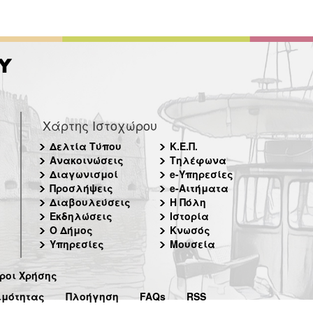
Χάρτης Ιστοχώρου
Δελτία Τύπου
Κ.Ε.Π.
Ανακοινώσεις
Τηλέφωνα
Διαγωνισμοί
e-Υπηρεσίες
Προσλήψεις
e-Αιτήματα
Διαβουλεύσεις
Η Πόλη
Εκδηλώσεις
Ιστορία
Ο Δήμος
Κνωσός
Υπηρεσίες
Μουσεία
ροι Χρήσης
ιμότητας
Πλοήγηση
FAQs
RSS