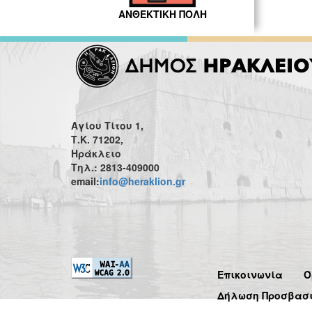
ΑΝΘΕΚΤΙΚΗ ΠΟΛΗ
Αγίου Τίτου 1,
Τ.Κ. 71202,
Ηράκλειο
Τηλ.: 2813-409000
email:
info@heraklion.gr
Επικοινωνία
Ό
Δήλωση Προσβασ