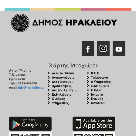
Χάρτης Ιστοχώρου
Αγίου Τίτου 1,
Δελτία Τύπου
Κ.Ε.Π.
Τ.Κ. 71202,
Ανακοινώσεις
Τηλέφωνα
Ηράκλειο
Διαγωνισμοί
e-Υπηρεσίες
Τηλ.: 2813-409000
Προσλήψεις
e-Αιτήματα
email:
info@heraklion.gr
Διαβουλεύσεις
Η Πόλη
Εκδηλώσεις
Ιστορία
Ο Δήμος
Κνωσός
Υπηρεσίες
Μουσεία