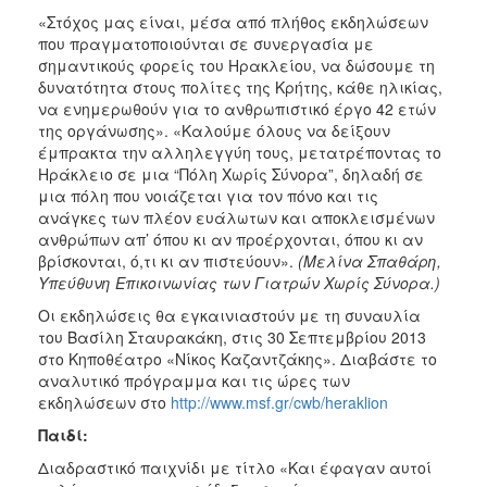
2018
«Στόχος μας είναι, μέσα από πλήθος εκδηλώσεων
2017
που πραγματοποιούνται σε συνεργασία με
σημαντικούς φορείς του Ηρακλείου, να δώσουμε τη
2016
δυνατότητα στους πολίτες της Κρήτης, κάθε ηλικίας,
2015
να ενημερωθούν για το ανθρωπιστικό έργο 42 ετών
της οργάνωσης». «Καλούμε όλους να δείξουν
2013
έμπρακτα την αλληλεγγύη τους, μετατρέποντας το
2012
Ηράκλειο σε μια “Πόλη Χωρίς Σύνορα”, δηλαδή σε
μια πόλη που νοιάζεται για τον πόνο και τις
2011
ανάγκες των πλέον ευάλωτων και αποκλεισμένων
2010
ανθρώπων απ’ όπου κι αν προέρχονται, όπου κι αν
βρίσκονται, ό,τι κι αν πιστεύουν».
(Μελίνα Σπαθάρη,
2006
Υπεύθυνη Επικοινωνίας των Γιατρών Χωρίς Σύνορα.)
Οι εκδηλώσεις θα εγκαινιαστούν με τη συναυλία
του Βασίλη Σταυρακάκη, στις 30 Σεπτεμβρίου 2013
στο Κηποθέατρο «Νίκος Καζαντζάκης». Διαβάστε το
Ο
αναλυτικό πρόγραμμα και τις ώρες των
ΤΟΠΟΣ
εκδηλώσεων στο
http://www.msf.gr/cwb/heraklion
ΜΑΣ
Παιδί:
ΠΟΛΙΤΙΣΜΟΣ
Διαδραστικό παιχνίδι με τίτλο «Και έφαγαν αυτοί