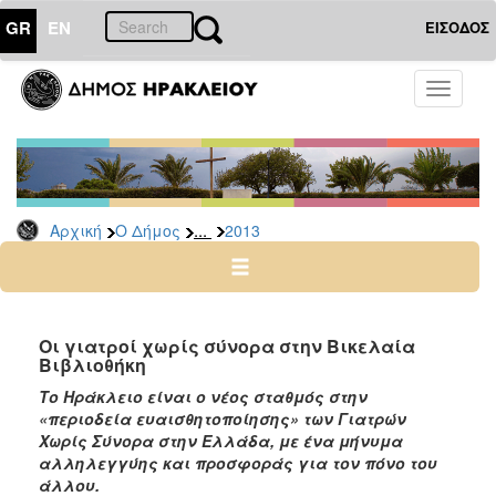
GR
EN
ΕΙΣΟΔΟΣ
Ο
Toggle
ΔΗΜΟΣ
navigati
Δελτία
Τύπου
Αρχείο
...
Αρχική
Ο Δήμος
2013
2026
2025
2024
2023
Οι γιατροί χωρίς σύνορα στην Βικελαία
Βιβλιοθήκη
2022
Το Ηράκλειο είναι ο νέος σταθμός στην
2021
«περιοδεία ευαισθητοποίησης» των Γιατρών
2020
Χωρίς Σύνορα στην Ελλάδα, με ένα μήνυμα
αλληλεγγύης και προσφοράς για τον πόνο του
2019
άλλου.