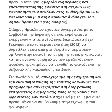
2018
πραγματοποιήσει
ημερίδα ενημέρωσης και
ευαισθητοποίησης ενάντια στη σεξουαλική
2017
κακοποίηση των παιδιών στις 19 Νοεμβρίου 2013
2016
και ώρα 5:00 μ. μ στην αίθουσα Ανδρόγεω του
Δήμου Ηρακλείου (2ος όροφος)
2015
Ο Δήμος Ηρακλείου έχοντας συνεργασία με το
2013
Συμβούλιο της Ευρώπης σε ένα ευρύ φάσμα
2012
ενεργειών για τα ανθρώπινα δικαιώματα έχει
ξεκινήσει από το περασμένο έτος (2012) να
2011
συμβάλει μέσα από μια σειρά ενημερωτικών
2010
ομιλιών στην ευαισθητοποίηση της τοπικής κοινωνίας
και την ενεργοποίηση όλων των εμπλεκόμενων
2006
φορέων, προκειμένου να μειωθεί το φαινόμενο της
σεξουαλικής κακοποίησης παιδιών.
Στο πλαίσιο αυτό,
συνεχίζουμε την ενημέρωση και
την ευαισθητοποίηση της τοπικής κοινωνίας και
Ο
προχωρούμε συγκεκριμένα στη διοργάνωση
ΤΟΠΟΣ
εκστρατείας ενημέρωσης
προς τους γονείς και
ΜΑΣ
φροντιστές των παιδιών
σχετικά με το θέμα αυτό,
προκειμένου να συμβάλουμε στην εξάλειψη του
ΠΟΛΙΤΙΣΜΟΣ
φαινομένου.