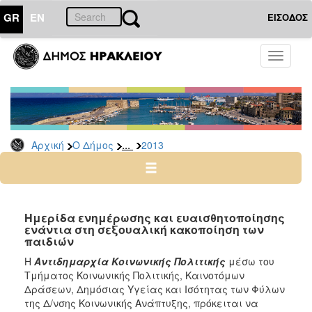
GR
EN
ΕΙΣΟΔΟΣ
Ο
Toggle
ΔΗΜΟΣ
navigati
Δελτία
Τύπου
Αρχείο
...
Αρχική
Ο Δήμος
2013
2026
2025
2024
2023
Ημερίδα ενημέρωσης και ευαισθητοποίησης
ενάντια στη σεξουαλική κακοποίηση των
2022
παιδιών
2021
Η
Αντιδημαρχία Κοινωνικής Πολιτικής
μέσω του
2020
Τμήματος Κοινωνικής Πολιτικής, Καινοτόμων
Δράσεων, Δημόσιας Υγείας και Ισότητας των Φύλων
2019
της Δ/νσης Κοινωνικής Ανάπτυξης, πρόκειται να