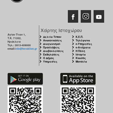
Χάρτης Ιστοχώρου
Αγίου Τίτου 1,
Δελτία Τύπου
Κ.Ε.Π.
Τ.Κ. 71202,
Ανακοινώσεις
Τηλέφωνα
Ηράκλειο
Διαγωνισμοί
e-Υπηρεσίες
Τηλ.: 2813-409000
Προσλήψεις
e-Αιτήματα
email:
info@heraklion.gr
Διαβουλεύσεις
Η Πόλη
Εκδηλώσεις
Ιστορία
Ο Δήμος
Κνωσός
Υπηρεσίες
Μουσεία