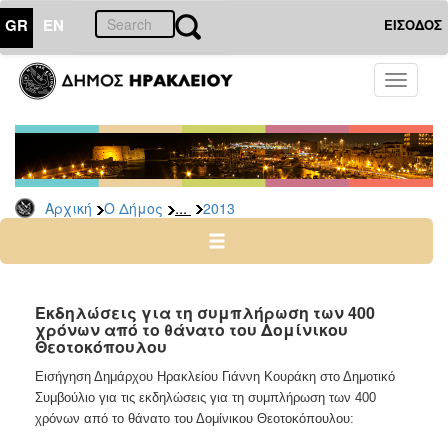
GR
EN
ΕΙΣΟΔΟΣ
Ο
Toggle
ΔΗΜΟΣ
navigati
Δελτία
Τύπου
Αρχείο
...
Αρχική
Ο Δήμος
2013
2026
2025
2024
2023
Εκδηλώσεις για τη συμπλήρωση των 400
χρόνων από το θάνατο του Δομίνικου
2022
Θεοτοκόπουλου
2021
Εισήγηση Δημάρχου Ηρακλείου Γιάννη Κουράκη στο Δημοτικό
2020
Συμβούλιο για τις εκδηλώσεις για τη συμπλήρωση των 400
2019
χρόνων από το θάνατο του Δομίνικου Θεοτοκόπουλου: