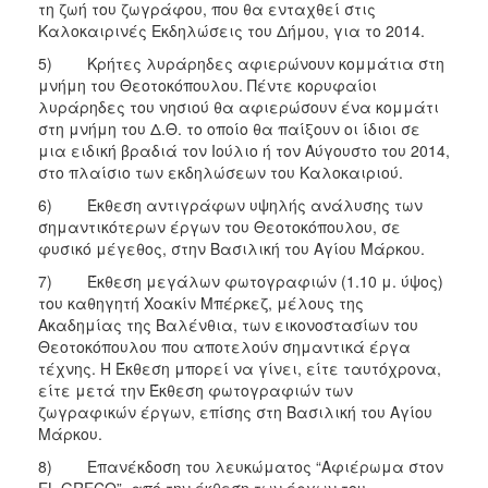
τη ζωή του ζωγράφου, που θα ενταχθεί στις
Καλοκαιρινές Εκδηλώσεις του Δήμου, για το 2014.
5) Κρήτες λυράρηδες αφιερώνουν κομμάτια στη
μνήμη του Θεοτοκόπουλου. Πέντε κορυφαίοι
λυράρηδες του νησιού θα αφιερώσουν ένα κομμάτι
στη μνήμη του Δ.Θ. το οποίο θα παίξουν οι ίδιοι σε
μια ειδική βραδιά τον Ιούλιο ή τον Αύγουστο του 2014,
στο πλαίσιο των εκδηλώσεων του Καλοκαιριού.
6) Έκθεση αντιγράφων υψηλής ανάλυσης των
σημαντικότερων έργων του Θεοτοκόπουλου, σε
φυσικό μέγεθος, στην Βασιλική του Αγίου Μάρκου.
7) Έκθεση μεγάλων φωτογραφιών (1.10 μ. ύψος)
του καθηγητή Χοακίν Μπέρκεζ, μέλους της
Ακαδημίας της Βαλένθια, των εικονοστασίων του
Θεοτοκόπουλου που αποτελούν σημαντικά έργα
τέχνης. Η Έκθεση μπορεί να γίνει, είτε ταυτόχρονα,
είτε μετά την Έκθεση φωτογραφιών των
ζωγραφικών έργων, επίσης στη Βασιλική του Αγίου
Μάρκου.
8) Επανέκδοση του λευκώματος “Αφιέρωμα στον
EL GRECO” από την έκθεση των έργων του