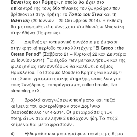
Βενετίας και Ρώμης»,
η οποία θα έχει στο
επίκεντρό της τους δύο πίνακες του ζωγράφου που
βρίσκονται στην Κρήτη : το
Τοπίο του Σινά
και τη
Βάπτιση
(20 Ιουνίου – 25 Οκτωβρίου 2014). Η έκθεση
θα μεταφερθεί στη συνέχεια στο Μουσείο Μπενάκη
στην Αθήνα (Πειραιώς).
2) Διεθνές επιστημονικό συνέδριο με έμφαση
στην κρητική περίοδο του καλλιτέχνη:
“
El
Greco
:
the
Cretan
Period
”
(Σάββατο 21 – Κυριακή 22 και Δευτέρα
23 Ιουνίου 2014). Τα έξοδα των μετακινήσεων και της
φιλοξενίας των συνέδρων θα καλύψει ο Δήμος
Ηρακλείου. Το Ιστορικό Μουσείο Κρήτης θα καλύψει
τα έξοδα γραμματειακής στήριξης, φακέλων για
τους Συνέδρους, το πρόγραμμα, coffee breaks, live
streaming, κτλ.
3) Βραδιά αναγνώσεων: ποιήματα και πεζά
κείμενα που αφιερώθηκαν στον Δομίνικο
Θεοτοκόπουλο 1614-2014. Οι μεταφράσεις των
ποιημάτων στα ελληνικά υπάρχουν ήδη. Τα πεζά
κείμενα θα μεταφραστούν .
4) Εβδομάδα κινηματογράφου: ταινίες με θέμα