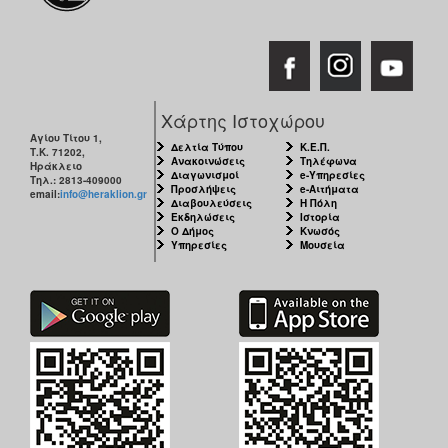
Χάρτης Ιστοχώρου
Αγίου Τίτου 1,
Δελτία Τύπου
Κ.Ε.Π.
Τ.Κ. 71202,
Ανακοινώσεις
Τηλέφωνα
Ηράκλειο
Διαγωνισμοί
e-Υπηρεσίες
Τηλ.: 2813-409000
Προσλήψεις
e-Αιτήματα
email:
info@heraklion.gr
Διαβουλεύσεις
Η Πόλη
Εκδηλώσεις
Ιστορία
Ο Δήμος
Κνωσός
Υπηρεσίες
Μουσεία