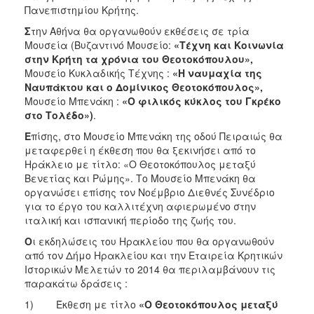
Πανεπιστημίου Κρήτης.
Σ
την Αθήνα θα οργανωθούν εκθέσεις σε τρία
Μουσεία (Βυζαντινό Μουσείο:
«Τέχνη και Κοινωνία
στην Κρήτη τα χρόνια του Θεοτοκόπουλου»,
Μουσείο Κυκλαδικής Τέχνης :
«Η ναυμαχία της
Ναυπάκτου και ο Δομίνικος Θεοτοκόπουλος»,
Μουσείο Μπενάκη :
«Ο φιλικός κύκλος του Γκρέκο
στο Τολέδο»)
.
Ε
πίσης, στο Μουσείο Μπενάκη της οδού Πειραιώς θα
μεταφερθεί η έκθεση που θα ξεκινήσει από το
Ηράκλειο με τίτλο: «Ο Θεοτοκόπουλος μεταξύ
Βενετίας και Ρώμης». Το Μουσείο Μπενάκη θα
οργανώσει επίσης τον Νοέμβριο Διεθνές Συνέδριο
για το έργο του καλλιτέχνη αφιερωμένο στην
ιταλική και ισπανική περίοδο της ζωής του.
Ο
ι εκδηλώσεις του Ηρακλείου που θα οργανωθούν
από τον Δήμο Ηρακλείου και την Εταιρεία Κρητικών
Ιστορικών Μελετών το 2014 θα περιλαμβάνουν τις
παρακάτω δράσεις :
1) Έκθεση με τίτλο
«Ο Θεοτοκόπουλος μεταξύ