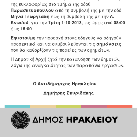
2018
της κυκλοφορίας στο τμήμα της οδού
2017
Παρασκευοπούλου
από τη συμβολή της με την οδό
Μηνά Γεωργιάδη
έως τη συμβολή της με την
Λ.
2016
Κνωσού
, για την
Τρίτη
1-10-
2013
, τις ώρες από
08:00
2015
έως
15:00
.
2013
Εφιστούμε
την προσοχή στους οδηγούς να οδηγούν
προσεκτικά και να συμβουλεύονται τις
σημάνσεις
2012
που θα καθορίζουν τις πορείες των οχημάτων.
2011
Η Δημοτική Αρχή ζητά την κατανόηση των δημοτών,
2010
λόγω της αναγκαιότητας των παραπάνω εργασιών.
2006
O
Αντιδήμαρχος Ηρακλείου
Δημήτρης Σπυριδάκης
Ο
ΤΟΠΟΣ
ΜΑΣ
ΠΟΛΙΤΙΣΜΟΣ