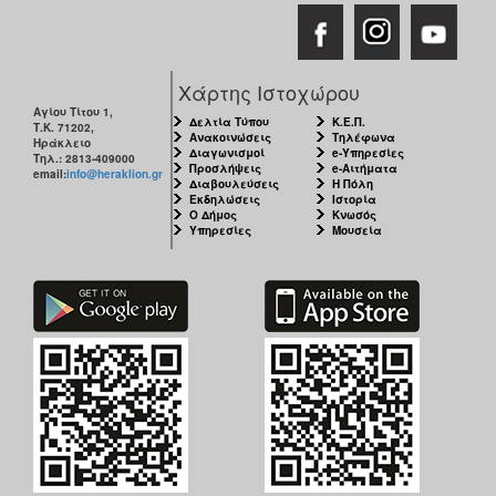
ΑΝΘΕΚΤΙΚΗ
ΠΟΛΗ
Χάρτης Ιστοχώρου
Αγίου Τίτου 1,
Δελτία Τύπου
Κ.Ε.Π.
Τ.Κ. 71202,
Ανακοινώσεις
Τηλέφωνα
Ηράκλειο
Διαγωνισμοί
e-Υπηρεσίες
Τηλ.: 2813-409000
Προσλήψεις
e-Αιτήματα
email:
info@heraklion.gr
Διαβουλεύσεις
Η Πόλη
Εκδηλώσεις
Ιστορία
Ο Δήμος
Κνωσός
Υπηρεσίες
Μουσεία