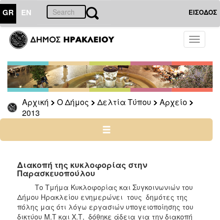
GR
EN
ΕΙΣΟΔΟΣ
Ο
Toggle
ΔΗΜΟΣ
navigati
Δελτία
Τύπου
Αρχείο
Αρχική
Ο Δήμος
Δελτία Τύπου
Αρχείο
2026
2013
2025
2024
2023
2022
Διακοπή της κυκλοφορίας στην
Παρασκευοπούλου
2021
Το Τμήμα Κυκλοφορίας και Συγκοινωνιών του
2020
Δήμου Ηρακλείου ενημερώνει τους δημότες της
2019
πόλης μας ότι λόγω εργασιών υπογειοποίησης του
δικτύου Μ.Τ και Χ.Τ,
δόθηκε άδεια για την διακοπή