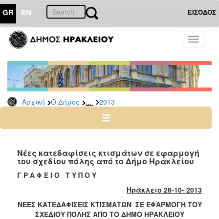
GR
EN
ΕΙΣΟΔΟΣ
Ο
Toggle
ΔΗΜΟΣ
navigati
Δελτία
Τύπου
Αρχείο
...
Αρχική
Ο Δήμος
2013
2026
2025
2024
2023
Νέες κατεδαφίσεις κτισμάτων σε εφαρμογή
του σχεδίου πόλης από το Δήμο Ηρακλείου
2022
Γ Ρ Α Φ Ε Ι Ο Τ Υ Π Ο Υ
2021
Ηράκλειο 28-10- 2013
2020
ΝΕΕΣ ΚΑΤΕΔΑΦΙΣΕΙΣ ΚΤΙΣΜΑΤΩΝ ΣΕ ΕΦΑΡΜΟΓΗ ΤΟΥ
2019
ΣΧΕΔΙΟΥ ΠΟΛΗΣ ΑΠΟ ΤΟ ΔΗΜΟ ΗΡΑΚΛΕΙΟΥ