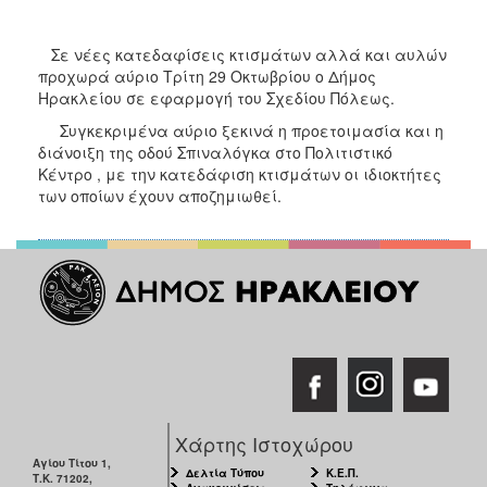
2018
2017
Σε νέες κατεδαφίσεις κτισμάτων αλλά και αυλών
2016
προχωρά αύριο Τρίτη 29 Οκτωβρίου ο Δήμος
Ηρακλείου σε εφαρμογή του Σχεδίου Πόλεως.
2015
Συγκεκριμένα αύριο ξεκινά η προετοιμασία και η
2013
διάνοιξη της οδού Σπιναλόγκα στο Πολιτιστικό
2012
Κέντρο , με την κατεδάφιση κτισμάτων οι ιδιοκτήτες
των οποίων έχουν αποζημιωθεί.
2011
2010
2006
Ο
ΤΟΠΟΣ
ΜΑΣ
Χάρτης Ιστοχώρου
ΠΟΛΙΤΙΣΜΟΣ
Αγίου Τίτου 1,
Δελτία Τύπου
Κ.Ε.Π.
Τ.Κ. 71202,