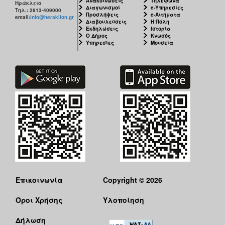
Ανακοινώσεις
Τηλέφωνα
Ηράκλειο
ΑΝΘΕΚΤΙΚΗ
Διαγωνισμοί
e-Υπηρεσίες
Τηλ.: 2813-409000
ΠΟΛΗ
Προσλήψεις
e-Αιτήματα
email:
info@heraklion.gr
Διαβουλεύσεις
Η Πόλη
Εκδηλώσεις
Ιστορία
Ο Δήμος
Κνωσός
Υπηρεσίες
Μουσεία
Επικοινωνία
Copyright © 2026
Όροι Χρήσης
Υλοποίηση
Δήλωση