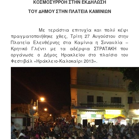
2018
ΚΟΣΜΟΣΥΡΡΟΗ ΣΤΗΝ ΕΚΔΗΛΩΣΗ
2017
ΤΟΥ ΔΗΜΟΥ ΣΤΗΝ ΠΛΑΤΕΙΑ ΚΑΜΙΝΙΩΝ
2016
2015
Με τεράστια επιτυχία και πολύ κέφι
πραγματοποιήθηκε χθες, Τρίτη 27 Αυγούστου στην
2013
Πλατεία Ελευθέρνης στα Καμίνια η Συναυλία –
2012
Κρητικό Γλέντι με τα αδέρφια ΣΤΡΑΤΑΚΗ που
οργάνωσε ο Δήμος Ηρακλείου στο πλαίσιο του
2011
Φεστιβάλ «Ηράκλειο-Καλοκαίρι 2013».
2010
2006
Ο
ΤΟΠΟΣ
ΜΑΣ
ΠΟΛΙΤΙΣΜΟΣ