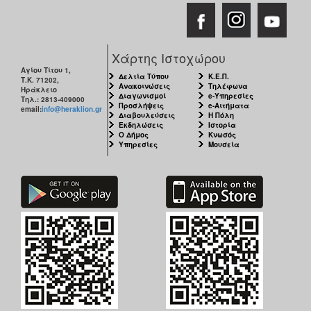
Χάρτης Ιστοχώρου
Αγίου Τίτου 1,
Δελτία Τύπου
Κ.Ε.Π.
Τ.Κ. 71202,
Ανακοινώσεις
Τηλέφωνα
Ηράκλειο
Διαγωνισμοί
e-Υπηρεσίες
Τηλ.: 2813-409000
Προσλήψεις
e-Αιτήματα
email:
info@heraklion.gr
Διαβουλεύσεις
Η Πόλη
Εκδηλώσεις
Ιστορία
Ο Δήμος
Κνωσός
Υπηρεσίες
Μουσεία