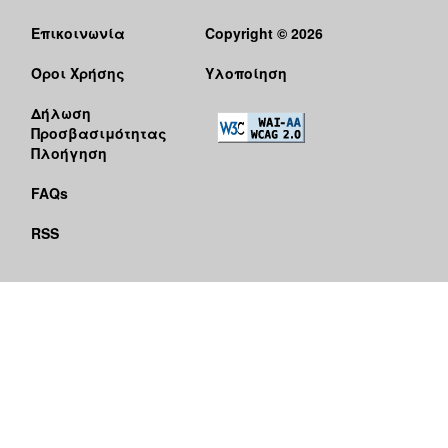
Επικοινωνία
Copyright © 2026
Όροι Χρήσης
Υλοποίηση
Δήλωση
Προσβασιμότητας
Πλοήγηση
FAQs
RSS