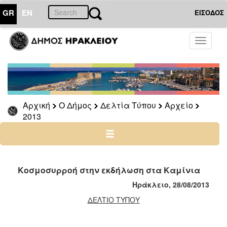
GR
EN
ΕΙΣΟΔΟΣ
Ο
Toggle
ΔΗΜΟΣ
navigati
Δελτία
Τύπου
Αρχείο
Αρχική
Ο Δήμος
Δελτία Τύπου
Αρχείο
2026
2013
2025
2024
2023
2022
Κοσμοσυρροή στην εκδήλωση στα Καμίνια
2021
Ηράκλειο, 28/08/2013
2020
ΔΕΛΤΙΟ ΤΥΠΟΥ
2019