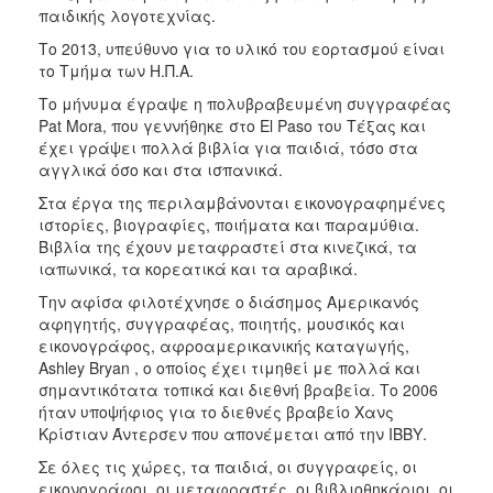
παιδικής λογοτεχνίας.
Το 2013, υπεύθυνο για το υλικό του εορτασμού είναι
το Τμήμα των Η.Π.Α.
Το μήνυμα έγραψε η πολυβραβευμένη συγγραφέας
Pat Mora, που γεννήθηκε στο El Paso του Τέξας και
έχει γράψει πολλά βιβλία για παιδιά, τόσο στα
αγγλικά όσο και στα ισπανικά.
Στα έργα της περιλαμβάνονται εικονογραφημένες
ιστορίες, βιογραφίες, ποιήματα και παραμύθια.
Βιβλία της έχουν μεταφραστεί στα κινεζικά, τα
ιαπωνικά, τα κορεατικά και τα αραβικά.
Την αφίσα φιλοτέχνησε ο διάσημος Αμερικανός
αφηγητής, συγγραφέας, ποιητής, μουσικός και
εικονογράφος, αφροαμερικανικής καταγωγής,
Ashley Bryan , ο οποίος έχει τιμηθεί με πολλά και
σημαντικότατα τοπικά και διεθνή βραβεία. Το 2006
ήταν υποψήφιος για το διεθνές βραβείο Χανς
Κρίστιαν Άντερσεν που απονέμεται από την ΙΒΒΥ.
Σε όλες τις χώρες, τα παιδιά, οι συγγραφείς, οι
εικονογράφοι, οι μεταφραστές, οι βιβλιοθηκάριοι, οι