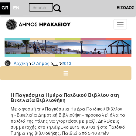
GR
EN
ΕΙΣΟΔΟΣ
Ο
Toggle
ΔΗΜΟΣ
navigati
Δελτία
Τύπου
Αρχείο
...
Αρχική
Ο Δήμος
2013
2026
2025
2024
2023
Η Παγκόσμια Ημέρα Παιδικού Βιβλίου στη
Βικελαία Βιβλιοθήκη
2022
Με αφορμή την Παγκόσμια Ημέρα Παιδικού Βιβλίου
2021
η «Βικελαία Δημοτική Βιβλιοθήκη» προσκαλεί όλα τα
2020
παιδιά της πόλης να γιορτάσουμε μαζί. Δηλώσεις
συμμετοχής στο τηλέφωνο 2813 409703 ή στο Παιδικό
2019
Τμήμα της βιβλιοθήκης. Παιδιά από 5-10 ετών