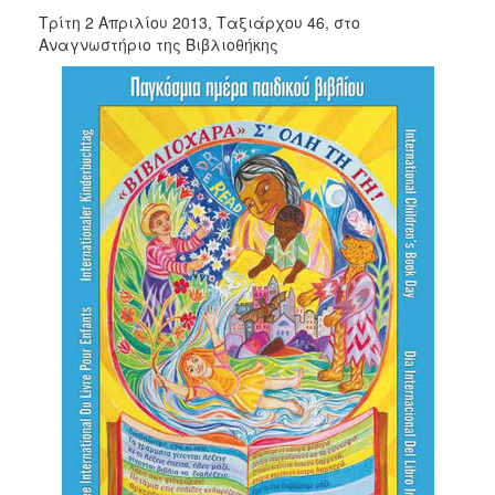
2018
Τρίτη 2 Απριλίου 2013, Ταξιάρχου 46, στο
2017
Αναγνωστήριο της Βιβλιοθήκης
2016
2015
2013
2012
2011
2010
2006
Ο
ΤΟΠΟΣ
ΜΑΣ
ΠΟΛΙΤΙΣΜΟΣ