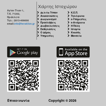
Χάρτης Ιστοχώρου
Αγίου Τίτου 1,
Δελτία Τύπου
Κ.Ε.Π.
Τ.Κ. 71202,
Ανακοινώσεις
Τηλέφωνα
Ηράκλειο
Διαγωνισμοί
e-Υπηρεσίες
Τηλ.: 2813-409000
Προσλήψεις
e-Αιτήματα
email:
info@heraklion.gr
Διαβουλεύσεις
Η Πόλη
Εκδηλώσεις
Ιστορία
Ο Δήμος
Κνωσός
Υπηρεσίες
Μουσεία
Επικοινωνία
Copyright © 2026