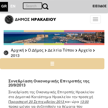
GR
EN
ΕΙΣΟΔΟΣ
Ο
Toggle
ΔΗΜΟΣ
navigati
Δελτία
Τύπου
Αρχείο
Αρχική
Ο Δήμος
Δελτία Τύπου
Αρχείο
2026
2013
2025
2024
2023
2022
Συνεδρίαση Οικονομικής Επιτροπής της
20/9/2013
2021
Συνεδρίαση της Οικονομικής Επιτροπής Ηρακλείου
2020
στο Δημοτικό Κατάστημα Ηρακλείου την προσεχή
2019
Παρασκευή 20 Σεπτεμβρίου 2013
και ώρα
13:00
προκειμένου να συζητηθούν τα θέματα που