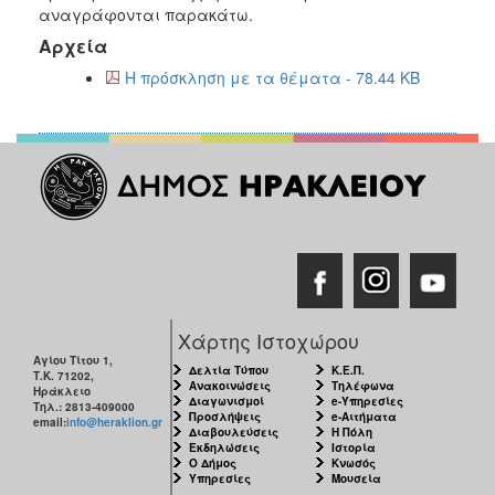
2018
αναγράφονται παρακάτω.
2017
Αρχεία
2016
Η πρόσκληση με τα θέματα - 78.44 KB
2015
2013
2012
2011
2010
2006
Χάρτης Ιστοχώρου
Αγίου Τίτου 1,
Δελτία Τύπου
Κ.Ε.Π.
Ο
Τ.Κ. 71202,
Ανακοινώσεις
Τηλέφωνα
ΤΟΠΟΣ
Ηράκλειο
Διαγωνισμοί
e-Υπηρεσίες
ΜΑΣ
Τηλ.: 2813-409000
Προσλήψεις
e-Αιτήματα
email:
info@heraklion.gr
Διαβουλεύσεις
Η Πόλη
Εκδηλώσεις
Ιστορία
ΠΟΛΙΤΙΣΜΟΣ
Ο Δήμος
Κνωσός
Υπηρεσίες
Μουσεία