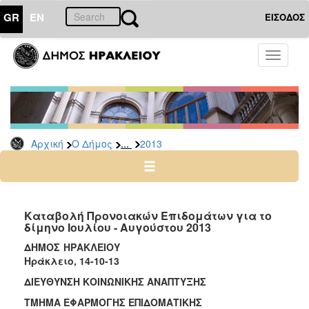
GR
EN
ΕΙΣΟΔΟΣ
Ο
Toggle
ΔΗΜΟΣ
navigati
Δελτία
Τύπου
Αρχείο
...
Αρχική
Ο Δήμος
2013
2026
2025
2024
2023
Καταβολή Προνοιακών Επιδομάτων για το
δίμηνο Ιουλίου - Αυγούστου 2013
2022
ΔΗΜΟΣ ΗΡΑΚΛΕΙΟΥ
2021
Ηράκλειο, 14-10-13
2020
ΔΙΕΥΘΥΝΣΗ ΚΟΙΝΩΝΙΚΗΣ ΑΝΑΠΤΥΞΗΣ
2019
ΤΜΗΜΑ ΕΦΑΡΜΟΓΗΣ ΕΠΙΔΟΜΑΤΙΚΗΣ