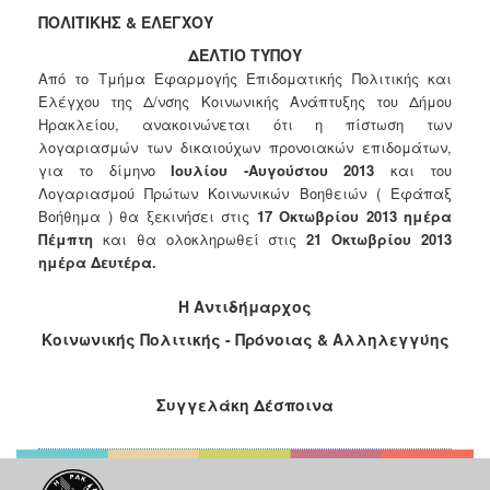
2018
ΠΟΛΙΤΙΚΗΣ & ΕΛΕΓΧΟΥ
2017
ΔΕΛΤΙΟ ΤΥΠΟΥ
2016
Από το Τμήμα Εφαρμογής Επιδοματικής Πολιτικής και
2015
Ελέγχου της Δ/νσης Κοινωνικής Ανάπτυξης του Δήμου
Ηρακλείου, ανακοινώνεται ότι η πίστωση των
2013
λογαριασμών των δικαιούχων προνοιακών επιδομάτων,
2012
για το δίμηνο
Ιουλίου -Αυγούστου 2013
και του
Λογαριασμού Πρώτων Κοινωνικών Βοηθειών ( Εφάπαξ
2011
Βοήθημα ) θα ξεκινήσει στις
17 Οκτωβρίου 2013 ημέρα
2010
Πέμπτη
και θα ολοκληρωθεί στις
21 Οκτωβρίου 2013
ημέρα Δευτέρα.
2006
Η Αντιδήμαρχος
Κοινωνικής Πολιτικής - Πρόνοιας & Αλληλεγγύης
Ο
ΤΟΠΟΣ
Συγγελάκη Δέσποινα
ΜΑΣ
ΠΟΛΙΤΙΣΜΟΣ