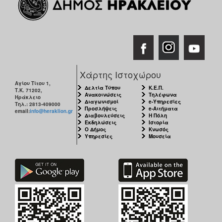
ΑΝΘΕΚΤΙΚΗ
ΠΟΛΗ
Χάρτης Ιστοχώρου
Αγίου Τίτου 1,
Δελτία Τύπου
Κ.Ε.Π.
Τ.Κ. 71202,
Ανακοινώσεις
Τηλέφωνα
Ηράκλειο
Διαγωνισμοί
e-Υπηρεσίες
Τηλ.: 2813-409000
Προσλήψεις
e-Αιτήματα
email:
info@heraklion.gr
Διαβουλεύσεις
Η Πόλη
Εκδηλώσεις
Ιστορία
Ο Δήμος
Κνωσός
Υπηρεσίες
Μουσεία