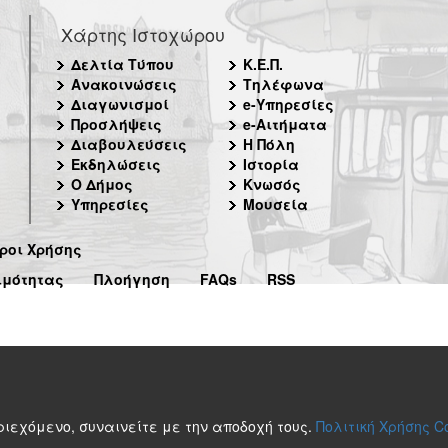
Χάρτης Ιστοχώρου
Δελτία Τύπου
Κ.Ε.Π.
Ανακοινώσεις
Τηλέφωνα
Διαγωνισμοί
e-Υπηρεσίες
Προσλήψεις
e-Αιτήματα
Διαβουλεύσεις
Η Πόλη
Εκδηλώσεις
Ιστορία
Ο Δήμος
Κνωσός
Υπηρεσίες
Μουσεία
ροι Χρήσης
ιμότητας
Πλοήγηση
FAQs
RSS
περιεχόμενο, συναινείτε με την αποδοχή τους.
Πολιτική Χρήσης C