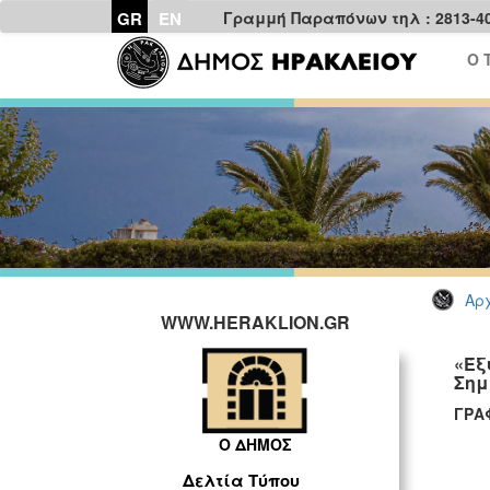
GR
EN
Γραμμή Παραπόνων τηλ : 2813-4
Ο 
Αρχ
WWW.HERAKLION.GR
«Έξ
Σημ
Γ
Ο ΔΗΜΟΣ
Δελτία Τύπου