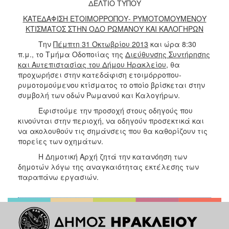
2018
ΔΕΛΤΙΟ ΤΥΠΟΥ
2017
ΚΑΤΕΔΑΦΙΣΗ ΕΤΟΙΜΟΡΡΟΠΟΥ- ΡΥΜΟΤΟΜΟΥΜΕΝΟΥ
ΚΤΙΣΜΑΤΟΣ ΣΤΗΝ ΟΔΟ ΡΩΜΑΝΟΥ ΚΑΙ ΚΑΛΟΓΗΡΩΝ
2016
Την
Πέμπτη 31 Οκτωβρίου 2013
και ώρα 8:30
2015
π.μ., το Τμήμα Οδοποιίας της
Διεύθυνσης Συντήρησης
2013
και Αυτεπιστασίας του Δήμου Ηρακλείου
, θα
προχωρήσει στην κατεδάφιση ετοιμόρροπου-
2012
ρυμοτομούμενου κτίσματος το οποίο βρίσκεται στην
2011
συμβολή των οδών Ρωμανού και Καλογήρων.
2010
Εφιστούμε την προσοχή στους οδηγούς που
κινούνται στην περιοχή, να οδηγούν προσεκτικά και
2006
να ακολουθούν τις σημάνσεις που θα καθορίζουν τις
πορείες των οχημάτων.
Η Δημοτική Αρχή ζητά την κατανόηση των
δημοτών λόγω της αναγκαιότητας εκτέλεσης των
Ο
παραπάνω εργασιών.
ΤΟΠΟΣ
ΜΑΣ
ΠΟΛΙΤΙΣΜΟΣ