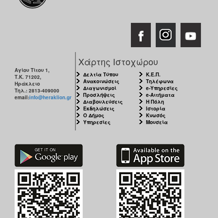
ΑΝΘΕΚΤΙΚΗ
ΠΟΛΗ
Χάρτης Ιστοχώρου
Αγίου Τίτου 1,
Δελτία Τύπου
Κ.Ε.Π.
Τ.Κ. 71202,
Ανακοινώσεις
Τηλέφωνα
Ηράκλειο
Διαγωνισμοί
e-Υπηρεσίες
Τηλ.: 2813-409000
Προσλήψεις
e-Αιτήματα
email:
info@heraklion.gr
Διαβουλεύσεις
Η Πόλη
Εκδηλώσεις
Ιστορία
Ο Δήμος
Κνωσός
Υπηρεσίες
Μουσεία