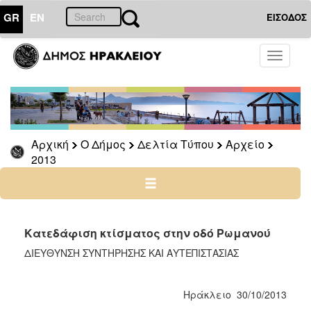
GR
EN
ΕΙΣΟΔΟΣ
Ο
Toggle
ΔΗΜΟΣ
navigati
Δελτία
Τύπου
Αρχείο
Αρχική
Ο Δήμος
Δελτία Τύπου
Αρχείο
2026
2013
2025
2024
2023
2022
Κατεδάφιση κτίσματος στην οδό Ρωμανού
2021
ΔΙΕΥΘΥΝΣΗ ΣΥΝΤΗΡΗΣΗΣ ΚΑΙ ΑΥΤΕΠΙΣΤΑΣΙΑΣ
2020
2019
Ηράκλειο 30/10/2013