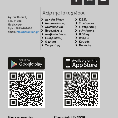
Χάρτης Ιστοχώρου
Αγίου Τίτου 1,
Δελτία Τύπου
Κ.Ε.Π.
Τ.Κ. 71202,
Ανακοινώσεις
Τηλέφωνα
Ηράκλειο
Διαγωνισμοί
e-Υπηρεσίες
Τηλ.: 2813-409000
Προσλήψεις
e-Αιτήματα
email:
info@heraklion.gr
Διαβουλεύσεις
Η Πόλη
Εκδηλώσεις
Ιστορία
Ο Δήμος
Κνωσός
Υπηρεσίες
Μουσεία
Επικοινωνία
Copyright © 2026