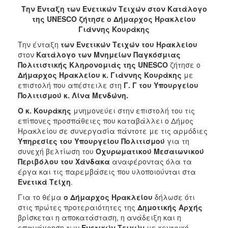
2018
Την Ένταξη των Ενετικών Τειχών στον Κατάλογο
2017
της
UNESCO
ζήτησε ο Δήμαρχος Ηρακλείου
Γιάννης Κουράκης
2016
Την ένταξη
των Ενετικών Τειχών του Ηρακλείου
2015
στον
Κατάλογο των Μνημείων Παγκόσμιας
2013
Πολιτιστικής Κληρονομιάς της
UNESCO
ζήτησε ο
Δήμαρχος Ηρακλείου κ. Γιάννης Κουράκης
με
2012
επιστολή που απέστειλε στη
Γ. Γ του Υπουργείου
2011
Πολιτισμού κ. Λίνα Μενδώνη.
2010
Ο κ. Κουράκης
μνημονεύει στην επιστολή του τις
επίπονες προσπάθειες που καταβάλλει ο Δήμος
2006
Ηρακλείου σε συνεργασία πάντοτε με τις αρμόδιες
Υπηρεσίες του Υπουργείου Πολιτισμού
για τη
συνεχή βελτίωση του
Οχυρωματικού Μεσαιωνικού
Περιβόλου του Χάνδακα
αναφέροντας όλα τα
έργα και τις παρεμβάσεις που υλοποιούνται στα
Ο
ΤΟΠΟΣ
Ενετικά Τείχη
.
ΜΑΣ
Για το θέμα
ο Δήμαρχος Ηρακλείου
δήλωσε ότι
στις πρώτες προτεραιότητες της
Δημοτικής Αρχής
ΠΟΛΙΤΙΣΜΟΣ
βρίσκεται η αποκατάσταση, η ανάδειξη και η
επανάχρηση των
Ενετικών Τειχών
με κεντρικό