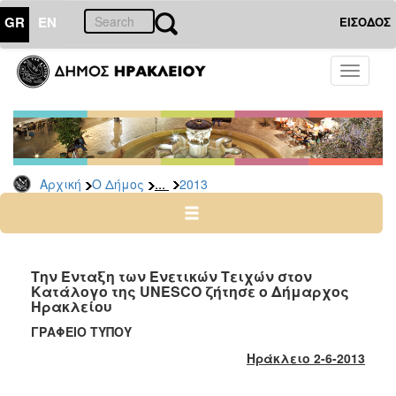
GR
EN
ΕΙΣΟΔΟΣ
Ο
Toggle
ΔΗΜΟΣ
navigati
Δελτία
Τύπου
Αρχείο
...
Αρχική
Ο Δήμος
2013
2026
2025
2024
2023
Την Ένταξη των Ενετικών Τειχών στον
Κατάλογο της UNESCO ζήτησε ο Δήμαρχος
2022
Ηρακλείου
2021
ΓΡΑΦΕΙΟ ΤΥΠΟΥ
2020
Ηράκλειο
2
-
6
-2013
2019