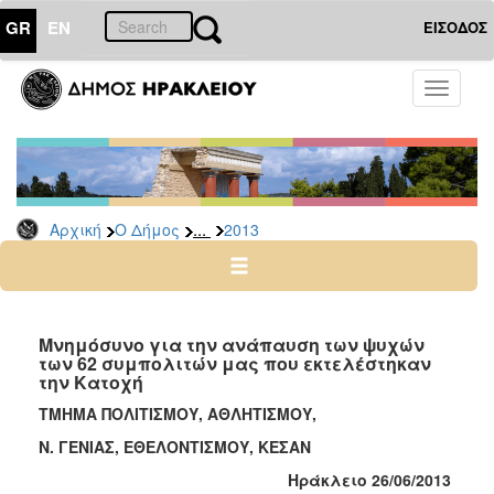
GR
EN
ΕΙΣΟΔΟΣ
Ο
Toggle
ΔΗΜΟΣ
navigati
Δελτία
Τύπου
Αρχείο
...
Αρχική
Ο Δήμος
2013
2026
2025
2024
2023
Μνημόσυνο για την ανάπαυση των ψυχών
των 62 συμπολιτών μας που εκτελέστηκαν
2022
την Κατοχή
2021
ΤΜΗΜΑ ΠΟΛΙΤΙΣΜΟΥ, ΑΘΛΗΤΙΣΜΟΥ,
2020
Ν. ΓΕΝΙΑΣ, ΕΘΕΛΟΝΤΙΣΜΟΥ, ΚΕΣΑΝ
2019
Ηράκλειο
2
6
/06/201
3