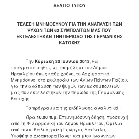
2018
ΔΕΛΤΙΟ ΤΥΠΟΥ
2017
2016
ΤΕΛΕΣΗ ΜΝΗΜΟΣΥΝΟΥ ΓΙΑ ΤΗΝ ΑΝΑΠΑΥΣΗ ΤΩΝ
2015
ΨΥΧΩΝ ΤΩΝ 62 ΣΥΜΠΟΛΙΤΩΝ ΜΑΣ ΠΟΥ
ΕΚΤΕΛΕΣΤΗΚΑΝ ΤΗΝ ΠΕΡΙΟΔΟ ΤΗΣ ΓΕΡΜΑΝΙΚΗΣ
2013
ΚΑΤΟΧΗΣ
2012
2011
Την
Κυριακή
30
Ιουνίου
2013
, θα
2010
πραγματοποιηθεί, με επιμέλεια του Δήμου
Ηρακλείου όπως κάθε χρόνο, το Αρχιερατικό
2006
Μνημόσυνο, στο εκκλησάκι των Αγίων Πάντων Γαζίου,
για την ανάπαυση των ψυχών των 62 συμπολιτών
μας που εκτελέστηκαν την περίοδο της Γερμανικής
Κατοχής.
Ο
Το πρόγραμμα της εκδήλωσης αναλυτικά :
ΤΟΠΟΣ
ΜΑΣ
Ώρα
10.00 π.μ.
Επιμνημόσυνη δέηση, προσευχή
από τη Φιλαρμονική του Δήμου Ηρακλείου, Ομιλία
ΠΟΛΙΤΙΣΜΟΣ
από τον κ. Καλογεράκη Γεώργιο, Δάσκαλο,
Υποψήφιο Διδάκτορα Πανεπιστημίου Ιωαννίνων