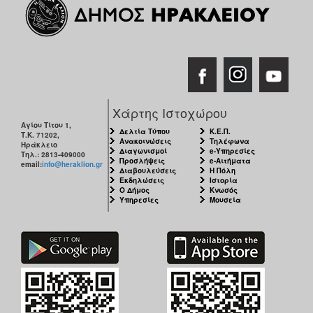
Χάρτης Ιστοχώρου
Αγίου Τίτου 1,
Δελτία Τύπου
Κ.Ε.Π.
Τ.Κ. 71202,
Ανακοινώσεις
Τηλέφωνα
Ηράκλειο
Διαγωνισμοί
e-Υπηρεσίες
Τηλ.: 2813-409000
Προσλήψεις
e-Αιτήματα
email:
info@heraklion.gr
Διαβουλεύσεις
Η Πόλη
Εκδηλώσεις
Ιστορία
Ο Δήμος
Κνωσός
Υπηρεσίες
Μουσεία