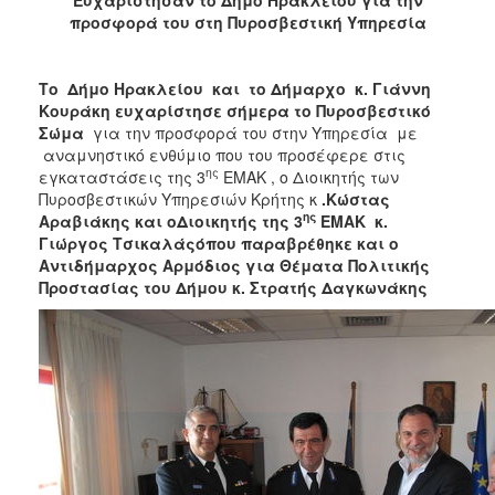
2018
προσφορά του στη Πυροσβεστική Υπηρεσία
2017
2016
Το Δήμο Ηρακλείου και το Δήμαρχο κ. Γιάννη
2015
Κουράκη ευχαρίστησε σήμερα το Πυροσβεστικό
Σώμα
για την προσφορά του στην Υπηρεσία με
2013
αναμνηστικό ενθύμιο που του προσέφερε στις
2012
ης
εγκαταστάσεις της 3
ΕΜΑΚ , ο Διοικητής των
Πυροσβεστικών Υπηρεσιών Κρήτης κ
.Κώστας
2011
ης
Αραβιάκης και οΔιοικητής της 3
ΕΜΑΚ κ.
2010
Γιώργος Τσικαλάςόπου παραβρέθηκε και ο
Αντιδήμαρχος Αρμόδιος για Θέματα Πολιτικής
2006
Προστασίας του Δήμου κ. Στρατής Δαγκωνάκης
Ο
ΤΟΠΟΣ
ΜΑΣ
ΠΟΛΙΤΙΣΜΟΣ