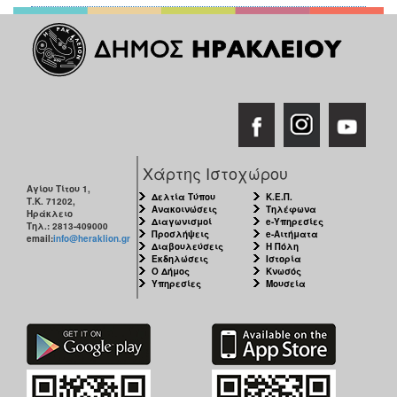
Χάρτης Ιστοχώρου
Αγίου Τίτου 1,
Δελτία Τύπου
Κ.Ε.Π.
Τ.Κ. 71202,
Ανακοινώσεις
Τηλέφωνα
Ηράκλειο
Διαγωνισμοί
e-Υπηρεσίες
Τηλ.: 2813-409000
Προσλήψεις
e-Αιτήματα
email:
info@heraklion.gr
Διαβουλεύσεις
Η Πόλη
Εκδηλώσεις
Ιστορία
Ο Δήμος
Κνωσός
Υπηρεσίες
Μουσεία