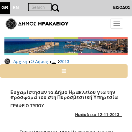
GR
EN
ΕΙΣΟΔΟΣ
Ο
Toggle
ΔΗΜΟΣ
navigati
Δελτία
Τύπου
Αρχείο
...
Αρχική
Ο Δήμος
2013
2026
2025
2024
2023
Ευχαρίστησαν το Δήμο Ηρακλείου για την
προσφορά του στη Πυροσβεστική Υπηρεσία
2022
ΓΡΑΦΕΙΟ ΤΥΠΟΥ
2021
Ηράκλειο 12-11-2013
2020
2019
Ευχαρίστησαν το Δήμο Ηρακλείου για την