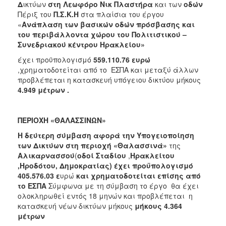
Δ
ικτύων
στη Λεωφόρο Νικ Πλαστήρα
και των
οδών
ΑΝΘΕΚΤΙΚΗ
ΠΟΛΗ
Πέριξ του
Π.Σ.Κ.Η
στα πλαίσια του έργου
«
Ανάπλαση των βασικών οδών πρόσβασης και
του περιβάλλοντα χώρου του Πολιτιστικού –
Συνεδριακού κέντρου Ηρακλείου»
έχει προϋπολογισμό
559.110.76 ευρώ
,χρηματοδοτείται από το ΕΣΠΑ και μεταξύ άλλων
προβλέπεται η κατασκευή υπόγειου δικτύου μήκους
4.949 μέτρων
.
ΠΕΡΙΟΧΗ «ΘΑΛΑΣΣΙΝΩΝ»
Η δεύτερη σύμβαση αφορά την Υπογειοποίηση
των Δικτύων
στη περιοχή «Θαλασσινά»
της
Αλικαρνασσού
(
οδοί Σταδίου
,
Ηρακλείτου
,Ηροδότου, Δημοκρατίας) έχει προϋπολογισμό
405.576.03
ε
υρώ
και χρηματοδοτείται επίσης από
το ΕΣΠΑ
Σύμφωνα με τη σύμβαση το έργο θα έχει
ολοκληρωθεί εντός 18 μηνών και προβλέπεται η
κατασκευή νέων δικτύων μήκους
μήκους 4.364
μέτρων