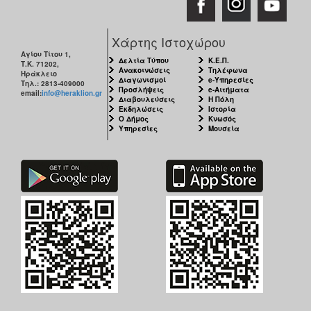
Χάρτης Ιστοχώρου
Αγίου Τίτου 1,
Δελτία Τύπου
Κ.Ε.Π.
Τ.Κ. 71202,
Ανακοινώσεις
Τηλέφωνα
Ηράκλειο
Διαγωνισμοί
e-Υπηρεσίες
Τηλ.: 2813-409000
Προσλήψεις
e-Αιτήματα
email:
info@heraklion.gr
Διαβουλεύσεις
Η Πόλη
Εκδηλώσεις
Ιστορία
Ο Δήμος
Κνωσός
Υπηρεσίες
Μουσεία