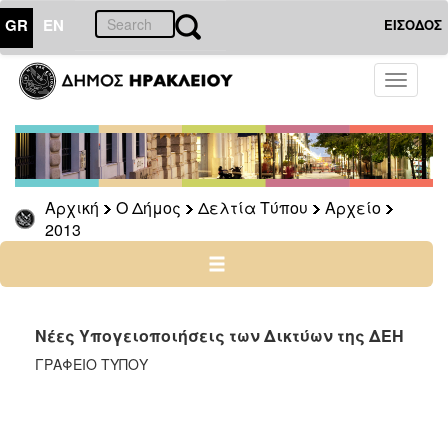
GR
EN
ΕΙΣΟΔΟΣ
Ο
Toggle
ΔΗΜΟΣ
navigati
Δελτία
Τύπου
Αρχείο
Αρχική
Ο Δήμος
Δελτία Τύπου
Αρχείο
2026
2013
2025
2024
2023
2022
Νέες Υπογειοποιήσεις των Δικτύων της ΔΕΗ
2021
ΓΡΑΦΕΙΟ ΤΥΠΟΥ
2020
2019