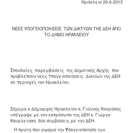
2018
Ηράκλειο 20-6-2013
2017
2016
2015
ΝΕΕΣ ΥΠΟΓΕΙΟΠΟΙΗΣΕΙΣ ΤΩΝ ΔΙΚΤΥΩΝ ΤΗΣ ΔΕΗ ΑΠΟ
ΤΟ ΔΗΜΟ ΗΡΑΚΛΕΙΟΥ
2013
2012
2011
2010
Σπουδαίες παρεμβάσεις της Δημοτικής Αρχής που
2006
προβλέπουν νέες Υπογειοποιήσεις Δικτύων της ΔΕΗ
σε περιοχές του Ηρακλείου.
Ο
ΤΟΠΟΣ
Σήμερα ο Δήμαρχος Ηρακλείου κ. Γιάννης Κουράκης
ΜΑΣ
υπέγραψε με τον εκπρόσωπο της ΔΕΗ κ. Γιώργο
Κουρλετάκη δύο συμβάσεις με την ΔΕΗ.
ΠΟΛΙΤΙΣΜΟΣ
Η πρώτη που αφορά την
Υ
πογειοποίηση των