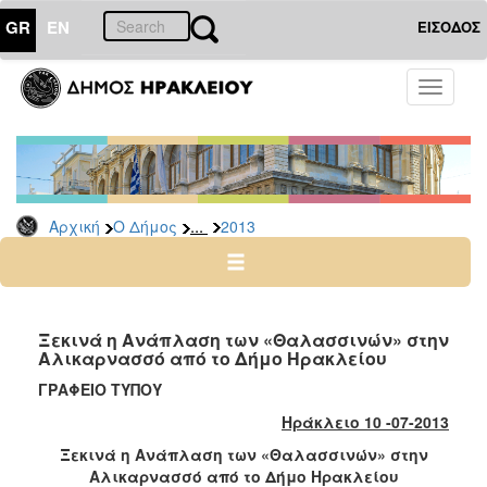
GR
EN
ΕΙΣΟΔΟΣ
Ο
Toggle
ΔΗΜΟΣ
navigati
Δελτία
Τύπου
Αρχείο
...
Αρχική
Ο Δήμος
2013
2026
2025
2024
2023
Ξεκινά η Ανάπλαση των «Θαλασσινών» στην
Αλικαρνασσό από το Δήμο Ηρακλείου
2022
ΓΡΑΦΕΙΟ ΤΥΠΟΥ
2021
Ηράκλειο 10 -07-2013
2020
Ξεκινά η Ανάπλαση των «Θαλασσινών» στην
2019
Αλικαρνασσό από το Δήμο Ηρακλείου