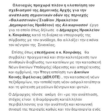
2018
Ολοταχώς προχωρά πλέον η υλοποίηση του
2017
σχεδιασμού της Δημοτικής Αρχής για την
ανάπλαση σημαντικών οδών της περιοχής
2016
«Θαλασσινών»(
Σταδίου ,Ηρακλείτου
2015
,Δημοκρατίας Ηροδότου)
της Αλικαρνασού
έργο
για το οποίο όπως δήλωσε ο
Δήμαρχος Ηρακλείου
2013
κ. Κουράκης
κατά τη διάρκεια υπογραφής της
2012
σύμβασης με τον ανάδοχο, θα αλλάξει την εικόνα
του κέντρου της Συνοικίας.
2011
Επίσης όπως
επεσήμανε ο κ. Κουράκης
θα
2010
συμβάλει πραγματικά και στην καλυτέρευση των
2006
συνθηκών διαβίωσης των κατοίκων με την κατασκευή
Νέων δικτύων Υποδομής( ύδρευσης και αποχέτευσης
και ομβρίων), την
Υ
πογειοποίηση των
Δικτύων
Κοινής Ωφέλειας (ΔΕΗ.ΟΤΕ
) , την κατασκευή νέων
πεζοδρομίων, την τοποθέτηση νέου ασφαλτοτάπητα
Ο
και τη φύτευση μεγάλων δέντρων και φυτών .
ΤΟΠΟΣ
ΜΑΣ
Ο Δήμαρχος τόνισε ακόμη ότι «με την ανάπλαση,
στόχος είναι η διαμόρφωση κατάλληλου
ΠΟΛΙΤΙΣΜΟΣ
περιβάλλοντος για την ανάπτυξη και κοινωνική
συνοχή της περιοχής καθώς και την δημιουργία ενός