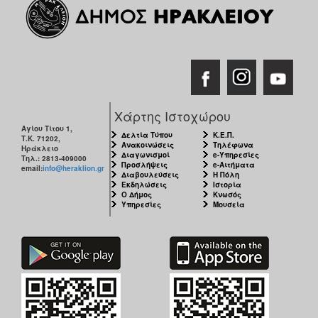
Χάρτης Ιστοχώρου
Αγίου Τίτου 1,
Δελτία Τύπου
Κ.Ε.Π.
Τ.Κ. 71202,
Ανακοινώσεις
Τηλέφωνα
Ηράκλειο
Διαγωνισμοί
e-Υπηρεσίες
Τηλ.: 2813-409000
Προσλήψεις
e-Αιτήματα
email:
info@heraklion.gr
Διαβουλεύσεις
Η Πόλη
Εκδηλώσεις
Ιστορία
Ο Δήμος
Κνωσός
Υπηρεσίες
Μουσεία