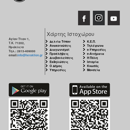
Χάρτης Ιστοχώρου
Αγίου Τίτου 1,
Δελτία Τύπου
Κ.Ε.Π.
Τ.Κ. 71202,
Ανακοινώσεις
Τηλέφωνα
Ηράκλειο
Διαγωνισμοί
e-Υπηρεσίες
Τηλ.: 2813-409000
Προσλήψεις
e-Αιτήματα
email:
info@heraklion.gr
Διαβουλεύσεις
Η Πόλη
Εκδηλώσεις
Ιστορία
Ο Δήμος
Κνωσός
Υπηρεσίες
Μουσεία