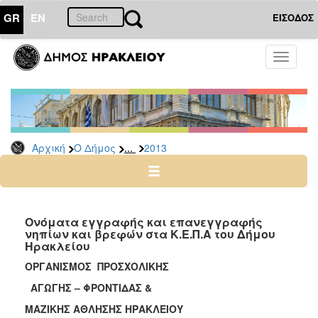
GR
EN
ΕΙΣΟΔΟΣ
Ο
Toggle
ΔΗΜΟΣ
navigati
Δελτία
Τύπου
Αρχείο
...
Αρχική
Ο Δήμος
2013
2026
2025
2024
2023
Ονόματα εγγραφής και επανεγγραφής
νηπίων και βρεφών στα Κ.Ε.Π.Α του Δήμου
2022
Ηρακλείου
2021
ΟΡΓΑΝΙΣΜΟΣ ΠΡΟΣΧΟΛΙΚΗΣ
2020
ΑΓΩΓΗΣ – ΦΡΟΝΤΙΔΑΣ &
2019
ΜΑΖΙΚΗΣ ΑΘΛΗΣΗΣ ΗΡΑΚΛΕΙΟΥ