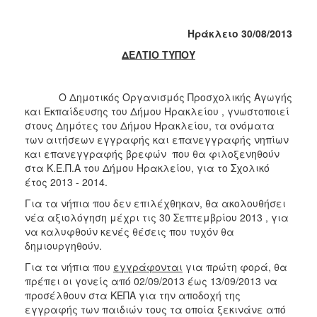
2018
2017
Ηράκλειο
30/08/2013
2016
ΔΕΛΤΙΟ ΤΥΠΟΥ
2015
2013
Ο Δημοτικός Οργανισμός Προσχολικής Αγωγής
2012
και Εκπαίδευσης του Δήμου Ηρακλείου , γνωστοποιεί
στους Δημότες του Δήμου Ηρακλείου, τα ονόματα
2011
των αιτήσεων εγγραφής και επανεγγραφής νηπίων
2010
και επανεγγραφής βρεφών που θα φιλοξενηθούν
στα Κ.Ε.Π.Α του Δήμου Ηρακλείου, για το Σχολικό
2006
έτος 2013 - 2014.
Για τα νήπια που δεν επιλέχθηκαν, θα ακολουθήσει
νέα αξιολόγηση μέχρι τις 30 Σεπτεμβρίου 2013 , για
να καλυφθούν κενές θέσεις που τυχόν θα
Ο
δημιουργηθούν.
ΤΟΠΟΣ
ΜΑΣ
Για τα νήπια που
εγγράφονται
για πρώτη φορά, θα
πρέπει οι γονείς από 02/09/2013 έως 13/09/2013 να
ΠΟΛΙΤΙΣΜΟΣ
προσέλθουν στα ΚΕΠΑ για την αποδοχή της
εγγραφής των παιδιών τους τα οποία ξεκινάνε από