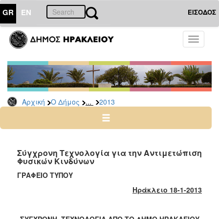
GR
EN
ΕΙΣΟΔΟΣ
Ο
Toggle
ΔΗΜΟΣ
navigati
Δελτία
Τύπου
Αρχείο
...
Αρχική
Ο Δήμος
2013
2026
2025
2024
2023
Σύγχρονη Τεχνολογία για την Αντιμετώπιση
Φυσικών Κινδύνων
2022
ΓΡΑΦΕΙΟ ΤΥΠΟΥ
2021
Ηράκλειο 18-1-2013
2020
2019
ΣΥΓΧΡΟΝΗ ΤΕΧΝΟΛΟΓΙΑ ΑΠΟ ΤΟ ΔΗΜΟ ΗΡΑΚΛΕΙΟΥ