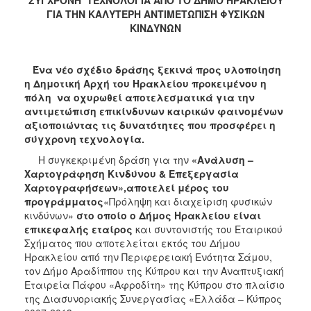
2018
ΓΙΑ ΤΗΝ ΚΑΛΥΤΕΡΗ ΑΝΤΙΜΕΤΩΠΙΣΗ ΦΥΣΙΚΩΝ
2017
ΚΙΝΔΥΝΩΝ
2016
2015
Ένα νέο σχέδιο δράσης ξεκινά προς υλοποίηση
η Δημοτική Αρχή του Ηρακλείου προκειμένου η
2013
πόλη να οχυρωθεί αποτελεσματικά για την
2012
αντιμετώπιση επικίνδυνων καιρικών φαινομένων
αξιοποιώντας τις δυνατότητες που προσφέρει η
2011
σύγχρονη τεχνολογία.
2010
Η συγκεκριμένη δράση για την
«Ανάλυση –
2006
Χαρτογράφηση Κινδύνου & Επεξεργασία
Χαρτογραφήσεων»,αποτελεί μέρος του
προγράμματος
«Πρόληψη και διαχείριση φυσικών
κινδύνων»
στο οποίο ο Δήμος Ηρακλείου είναι
επικεφαλής εταίρος
και συντονιστής του Εταιρικού
Ο
Σχήματος που αποτελείται εκτός του Δήμου
ΤΟΠΟΣ
Ηρακλείου από την Περιφερειακή Ενότητα Σάμου,
ΜΑΣ
τον Δήμο Αραδίππου της Κύπρου και την Αναπτυξιακή
Εταιρεία Πάφου «Αφροδίτη» της Κύπρου στο πλαίσιο
ΠΟΛΙΤΙΣΜΟΣ
της Διασυνοριακής Συνεργασίας «Ελλάδα – Κύπρος