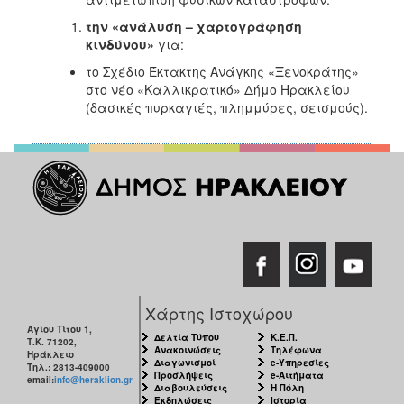
την «ανάλυση – χαρτογράφηση
κινδύνου»
για:
το Σχέδιο Έκτακτης Ανάγκης «Ξενοκράτης»
στο νέο «Καλλικρατικό» Δήμο Ηρακλείου
(δασικές πυρκαγιές, πλημμύρες, σεισμούς).
Χάρτης Ιστοχώρου
Αγίου Τίτου 1,
Δελτία Τύπου
Κ.Ε.Π.
Τ.Κ. 71202,
Ανακοινώσεις
Τηλέφωνα
Ηράκλειο
Διαγωνισμοί
e-Υπηρεσίες
Τηλ.: 2813-409000
Προσλήψεις
e-Αιτήματα
email:
info@heraklion.gr
Διαβουλεύσεις
Η Πόλη
Εκδηλώσεις
Ιστορία