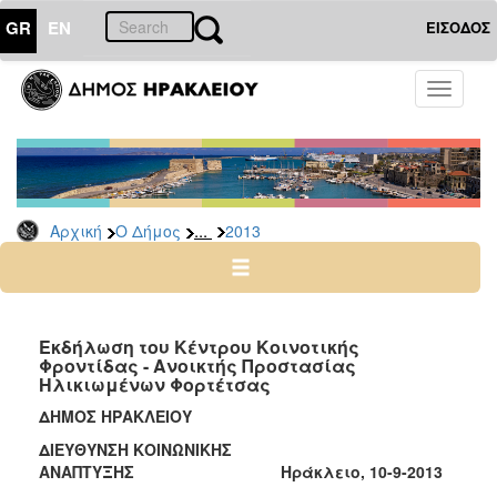
GR
EN
ΕΙΣΟΔΟΣ
Ο
Toggle
ΔΗΜΟΣ
navigati
Δελτία
Τύπου
Αρχείο
...
Αρχική
Ο Δήμος
2013
2026
2025
2024
2023
Εκδήλωση του Κέντρου Κοινοτικής
Φροντίδας - Ανοικτής Προστασίας
2022
Ηλικιωμένων Φορτέτσας
2021
ΔΗΜΟΣ ΗΡΑΚΛΕΙΟΥ
2020
ΔΙΕΥΘΥΝΣΗ ΚΟΙΝΩΝΙΚΗΣ
2019
ΑΝΑΠΤΥΞΗΣ Ηράκλειο, 10-9-2013