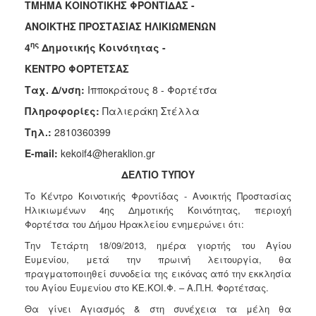
2018
ΤΜΗΜΑ ΚΟΙΝΟΤΙΚΗΣ ΦΡΟΝΤΙΔΑΣ -
2017
ΑΝΟΙΚΤΗΣ ΠΡΟΣΤΑΣΙΑΣ ΗΛΙΚΙΩΜΕΝΩΝ
2016
ης
4
Δημοτικής Κοινότητας -
2015
ΚΕΝΤΡΟ ΦΟΡΤΕΤΣΑΣ
2013
Ταχ. Δ/νση:
Ιπποκράτους 8 - Φορτέτσα
2012
Πληροφορίες:
Παλιεράκη Στέλλα
2011
Τηλ.:
2810360399
2010
E-mail:
kekoif4@heraklion.gr
2006
ΔΕΛΤΙΟ ΤΥΠΟΥ
Το Κέντρο Κοινοτικής Φροντίδας - Ανοικτής Προστασίας
Ηλικιωμένων 4ης Δημοτικής Κοινότητας, περιοχή
Φορτέτσα του Δήμου Ηρακλείου ενημερώνει ότι:
Ο
Την Τετάρτη 18/09/2013, ημέρα γιορτής του Αγίου
ΤΟΠΟΣ
Ευμενίου, μετά την πρωινή λειτουργία, θα
ΜΑΣ
πραγματοποιηθεί συνοδεία της
εικόνας
από την εκκλησία
του Αγίου Ευμενίου στο ΚΕ.ΚΟΙ.Φ. – Α.Π.Η. Φορτέτσας.
ΠΟΛΙΤΙΣΜΟΣ
Θα γίνει Αγιασμός & στη συνέχεια τα μέλη θα