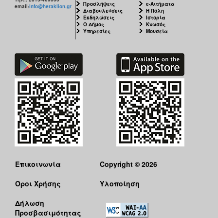
Προσλήψεις
e-Αιτήματα
email:
info@heraklion.gr
Διαβουλεύσεις
Η Πόλη
Εκδηλώσεις
Ιστορία
Ο Δήμος
Κνωσός
Υπηρεσίες
Μουσεία
Επικοινωνία
Copyright © 2026
Όροι Χρήσης
Υλοποίηση
Δήλωση
Προσβασιμότητας