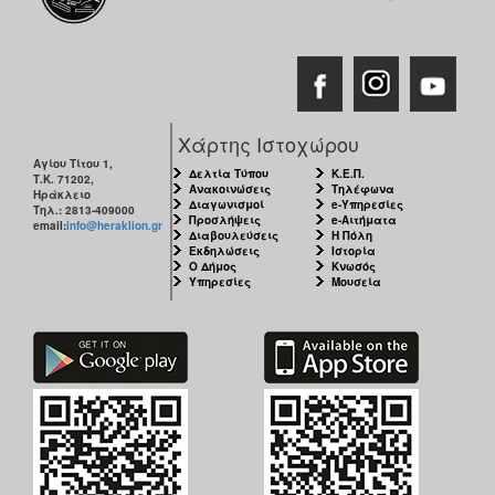
ΑΝΘΕΚΤΙΚΗ
ΠΟΛΗ
Χάρτης Ιστοχώρου
Αγίου Τίτου 1,
Δελτία Τύπου
Κ.Ε.Π.
Τ.Κ. 71202,
Ανακοινώσεις
Τηλέφωνα
Ηράκλειο
Διαγωνισμοί
e-Υπηρεσίες
Τηλ.: 2813-409000
Προσλήψεις
e-Αιτήματα
email:
info@heraklion.gr
Διαβουλεύσεις
Η Πόλη
Εκδηλώσεις
Ιστορία
Ο Δήμος
Κνωσός
Υπηρεσίες
Μουσεία