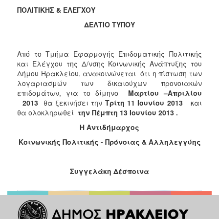
2018
ΠΟΛΙΤΙΚΗΣ & ΕΛΕΓΧΟΥ
2017
ΔΕΛΤΙΟ ΤΥΠΟΥ
2016
2015
Από το Τμήμα Εφαρμογής Επιδοματικής Πολιτικής
2013
και Ελέγχου της Δ/νσης Κοινωνικής Ανάπτυξης του
Δήμου Ηρακλείου, ανακοινώνεται ότι η πίστωση των
2012
λογαριασμών των δικαιούχων προνοιακών
2011
επιδομάτων, για το δίμηνο
Μαρτίου –Απριλίου
2013
θα ξεκινήσει την
Τρίτη 11 Ιουνίου 2013
και
2010
θα ολοκληρωθεί
την Πέμπτη 13 Ιουνίου 2013 .
2006
Η Αντιδήμαρχος
Κοινωνικής Πολιτικής - Πρόνοιας & Αλληλεγγύης
Ο
Συγγελάκη Δέσποινα
ΤΟΠΟΣ
ΜΑΣ
ΠΟΛΙΤΙΣΜΟΣ