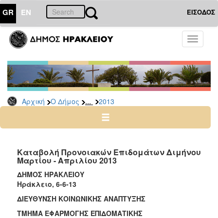
GR
EN
ΕΙΣΟΔΟΣ
Ο
Toggle
ΔΗΜΟΣ
navigati
Δελτία
Τύπου
Αρχείο
...
Αρχική
Ο Δήμος
2013
2026
2025
2024
2023
Καταβολή Προνοιακών Επιδομάτων Διμήνου
Μαρτίου - Απριλίου 2013
2022
ΔΗΜΟΣ ΗΡΑΚΛΕΙΟΥ
2021
Ηράκλειο, 6-6-13
2020
ΔΙΕΥΘΥΝΣΗ ΚΟΙΝΩΝΙΚΗΣ ΑΝΑΠΤΥΞΗΣ
2019
ΤΜΗΜΑ ΕΦΑΡΜΟΓΗΣ ΕΠΙΔΟΜΑΤΙΚΗΣ