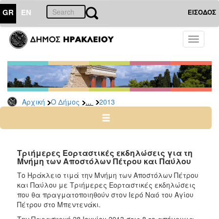
GR
EN
ΕΙΣΟΔΟΣ
Ο
Toggle
ΔΗΜΟΣ
navigati
Δελτία
Τύπου
Αρχείο
...
Αρχική
Ο Δήμος
2013
2026
2025
2024
2023
Τριήμερες Εορταστικές εκδηλώσεις για τη
Μνήμη των Αποστόλων Πέτρου και Παύλου
2022
Το Ηράκλειο τιμά την Μνήμη των Αποστόλων Πέτρου
2021
και Παύλου με Τριήμερες Εορταστικές εκδηλώσεις
2020
που θα πραγματοποιηθούν στον Ιερό Ναό του Αγίου
Πέτρου στο Μπεντενάκι.
2019
Την Παρασκευή 28 Ιουνίου 2013 στις 8 το απόγευμα