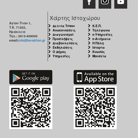
ΑΝΘΕΚΤΙΚΗ
ΠΟΛΗ
Χάρτης Ιστοχώρου
Αγίου Τίτου 1,
Δελτία Τύπου
Κ.Ε.Π.
Τ.Κ. 71202,
Ανακοινώσεις
Τηλέφωνα
Ηράκλειο
Διαγωνισμοί
e-Υπηρεσίες
Τηλ.: 2813-409000
Προσλήψεις
e-Αιτήματα
email:
info@heraklion.gr
Διαβουλεύσεις
Η Πόλη
Εκδηλώσεις
Ιστορία
Ο Δήμος
Κνωσός
Υπηρεσίες
Μουσεία