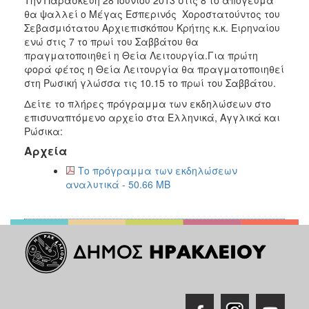
2018
θα ψαλλεί ο Μέγας Εσπερινός Χοροστατούντος του
2017
Σεβασμιότατου Αρχιεπισκόπου Κρήτης κ.κ. Ειρηναίου
ενώ στις 7 το πρωί του Σαββάτου θα
2016
πραγματοποιηθεί η Θεία Λειτουργία.Για πρώτη
2015
φορά φέτος η Θεία Λειτουργία θα πραγματοποιηθεί
στη Ρωσική γλώσσα τις 10.15 το πρωί του Σαββάτου.
2013
Δείτε το πλήρες πρόγραμμα των εκδηλώσεων στο
2012
επισυναπτόμενο αρχείο στα Ελληνικά, Αγγλικά και
2011
Ρώσικα:
2010
Αρχεία
2006
Το πρόγραμμα των εκδηλώσεων
αναλυτικά - 50.66 MB
Ο
ΤΟΠΟΣ
ΜΑΣ
ΠΟΛΙΤΙΣΜΟΣ