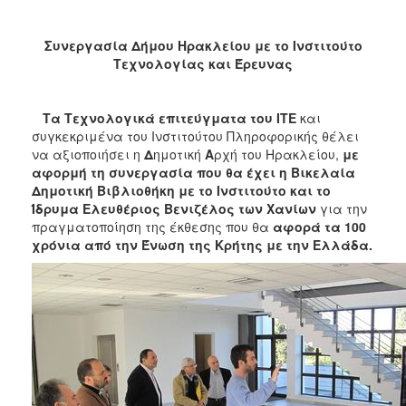
2018
2017
Συνεργασία Δήμου Ηρακλείου με το Ινστιτούτο
2016
Τεχνολογίας και Έρευνας
2015
2013
T
α Τεχνολογικά επιτεύγματα του ΙΤΕ
και
συγκεκριμένα του Ινστιτούτου Πληροφορικής θέλει
2012
να αξιοποιήσει η
Δ
ημοτική
Α
ρχή του Ηρακλείου,
με
2011
αφορμή τη συνεργασία που θα έχει η Βικελαία
Δημοτική Βιβλιοθήκη με το Ινστιτούτο και το
2010
Ίδρυμα Ελευθέριος Βενιζέλος των Χανίων
για την
2006
πραγματοποίηση της έκθεσης που θα
αφορά τα 100
χρόνια από την Ένωση της Κρήτης με την Ελλάδα.
Ο
ΤΟΠΟΣ
ΜΑΣ
ΠΟΛΙΤΙΣΜΟΣ