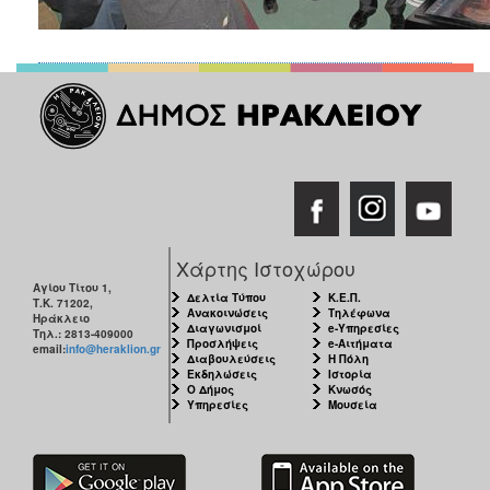
Χάρτης Ιστοχώρου
Αγίου Τίτου 1,
Δελτία Τύπου
Κ.Ε.Π.
Τ.Κ. 71202,
Ανακοινώσεις
Τηλέφωνα
Ηράκλειο
Διαγωνισμοί
e-Υπηρεσίες
Τηλ.: 2813-409000
Προσλήψεις
e-Αιτήματα
email:
info@heraklion.gr
Διαβουλεύσεις
Η Πόλη
Εκδηλώσεις
Ιστορία
Ο Δήμος
Κνωσός
Υπηρεσίες
Μουσεία