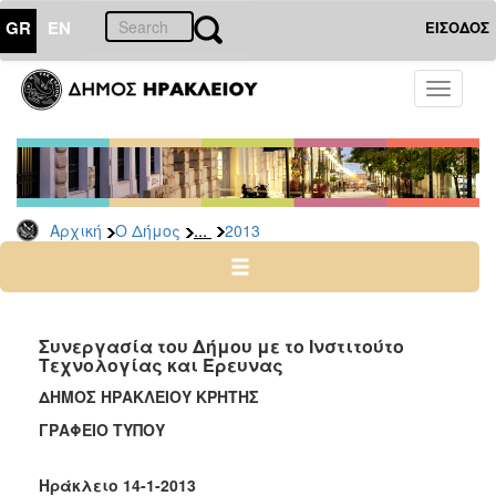
GR
EN
ΕΙΣΟΔΟΣ
Ο
Toggle
ΔΗΜΟΣ
navigati
Δελτία
Τύπου
Αρχείο
...
Αρχική
Ο Δήμος
2013
2026
2025
2024
2023
Συνεργασία του Δήμου με το Ινστιτούτο
Τεχνολογίας και Έρευνας
2022
ΔΗΜΟΣ ΗΡΑΚΛΕΙΟΥ ΚΡΗΤΗΣ
2021
ΓΡΑΦΕΙΟ ΤΥΠΟΥ
2020
2019
Ηράκλειο 14-1-2013