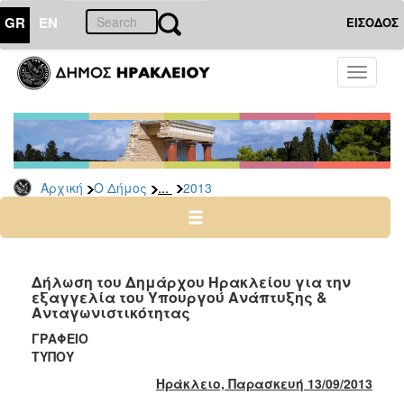
GR
EN
ΕΙΣΟΔΟΣ
Ο
Toggle
ΔΗΜΟΣ
navigati
Δελτία
Τύπου
Αρχείο
...
Αρχική
Ο Δήμος
2013
2026
2025
2024
2023
Δήλωση του Δημάρχου Ηρακλείου για την
εξαγγελία του Υπουργού Ανάπτυξης &
2022
Ανταγωνιστικότητας
2021
ΓΡΑΦΕΙΟ
2020
ΤΥΠΟΥ
2019
Ηράκλειο, Παρασκευή 13/09/2013