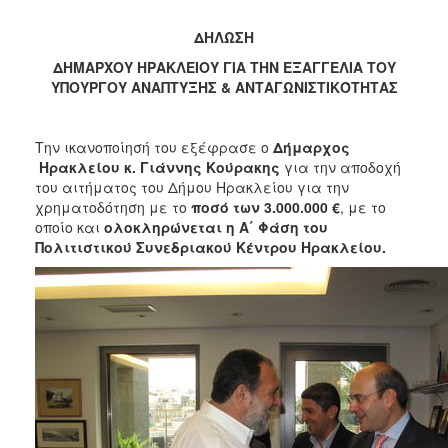
2018
2017
ΔΗΛΩΣΗ
2016
ΔΗΜΑΡΧΟΥ ΗΡΑΚΛΕΙΟΥ ΓΙΑ ΤΗΝ ΕΞΑΓΓΕΛΙΑ ΤΟΥ
ΥΠΟΥΡΓΟΥ ΑΝΑΠΤΥΞΗΣ & ΑΝΤΑΓΩΝΙΣΤΙΚΌΤΗΤΑΣ
2015
2013
Την ικανοποίησή του εξέφρασε ο
Δήμαρχος
2012
Ηρακλείου κ. Γιάννης Κούρακης
για την αποδοχή
2011
του αιτήματος του Δήμου Ηρακλείου για την
χρηματοδότηση με το
ποσό των 3.000.000 €
, με το
2010
οποίο και
ολοκληρώνεται η Α΄ Φάση του
2006
Πολιτιστικού Συνεδριακού Κέντρου Ηρακλείου.
Ο
ΤΟΠΟΣ
ΜΑΣ
ΠΟΛΙΤΙΣΜΟΣ