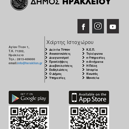
Χάρτης Ιστοχώρου
Αγίου Τίτου 1,
Δελτία Τύπου
Κ.Ε.Π.
Τ.Κ. 71202,
Ανακοινώσεις
Τηλέφωνα
Ηράκλειο
Διαγωνισμοί
e-Υπηρεσίες
Τηλ.: 2813-409000
Προσλήψεις
e-Αιτήματα
email:
info@heraklion.gr
Διαβουλεύσεις
Η Πόλη
Εκδηλώσεις
Ιστορία
Ο Δήμος
Κνωσός
Υπηρεσίες
Μουσεία