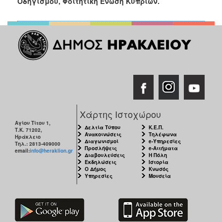
Οδηγισμού, Φοιτητική Ένωση Κυπρίων.
Χάρτης Ιστοχώρου
Αγίου Τίτου 1,
Δελτία Τύπου
Κ.Ε.Π.
Τ.Κ. 71202,
Ανακοινώσεις
Τηλέφωνα
Ηράκλειο
Διαγωνισμοί
e-Υπηρεσίες
Τηλ.: 2813-409000
Προσλήψεις
e-Αιτήματα
email:
info@heraklion.gr
Διαβουλεύσεις
Η Πόλη
Εκδηλώσεις
Ιστορία
Ο Δήμος
Κνωσός
Υπηρεσίες
Μουσεία