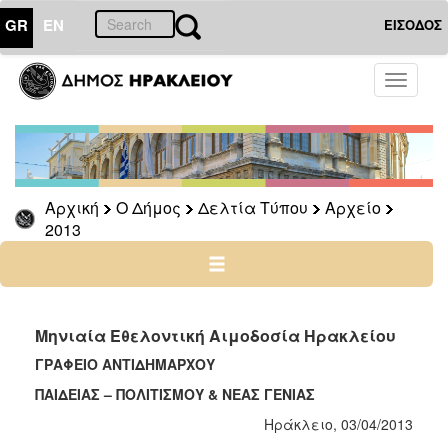
GR
EN
ΕΙΣΟΔΟΣ
Ο
Toggle
ΔΗΜΟΣ
navigati
Δελτία
Τύπου
Αρχείο
Αρχική
Ο Δήμος
Δελτία Τύπου
Αρχείο
2026
2013
2025
2024
2023
2022
Μηνιαία Εθελοντική Αιμοδοσία Ηρακλείου
2021
ΓΡΑΦΕΙΟ ΑΝΤΙΔΗΜΑΡΧΟΥ
2020
ΠΑΙΔΕΙΑΣ – ΠΟΛΙΤΙΣΜΟΥ & ΝΕΑΣ ΓΕΝΙΑΣ
2019
Ηράκλειο, 03/04/2013