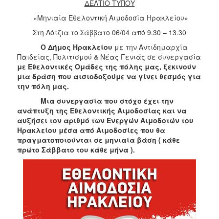
2018
ΔΕΛΤΙΟ ΤΥΠΟΥ
2017
«Μηνιαία Εθελοντική Αιμοδοσία Ηρακλείου»
2016
Στη Λότζια το Σάββατο 06/04 από 9.30 – 13.30
2015
Ο Δήμος Ηρακλείου
με την Αντιδημαρχία
Παιδείας, Πολιτισμού & Νέας Γενιάς σε συνεργασία
2013
με Εθελοντικές Ομάδες της πόλης μας, ξεκινούν
2012
μια δράση που αισιοδοξούμε να γίνει θεσμός για
την πόλη μας.
2011
Μια συνεργασία που στόχο έχει την
2010
ανάπτυξη της Εθελοντικής Αιμοδοσίας και να
2006
αυξήσει τον αριθμό των Ενεργών Αιμοδοτών του
Ηρακλείου μέσα από Αιμοδοσίες που θα
πραγματοποιούνται σε μηνιαία βάση ( κάθε
πρώτο Σάββατο του κάθε μήνα ).
Ο
ΤΟΠΟΣ
ΜΑΣ
ΠΟΛΙΤΙΣΜΟΣ