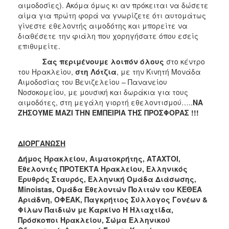
αιμοδοσίες). Ακόμα όμως κι αν πρόκειται να δώσετε
αίμα για πρώτη φορά να γνωρίζετε ότι αυτομάτως
γίνεστε εθελοντής αιμοδότης και μπορείτε να
διαθέσετε την φιάλη που χορηγήσατε όπου εσείς
επιθυμείτε.
Σας περιμένουμε λοιπόν όλους
στο κέντρο
του Ηρακλείου,
στη Λότζια
, με την Κινητή Μονάδα
Αιμοδοσίας του Βενιζελείου – Πανανείου
Νοσοκομείου, με μουσική και δωράκια για τους
αιμοδότες, στη μεγάλη γιορτή εθελοντισμού…..
ΝΑ
ΖΗΣΟΥΜΕ ΜΑΖΙ ΤΗΝ ΕΜΠΕΙΡΙΑ ΤΗΣ ΠΡΟΣΦΟΡΑΣ !!!
ΔΙΟΡΓΑΝΩΣΗ
Δήμος Ηρακλείου, Αιματοκρήτης, ΑΤΑΧΤΟΙ,
Εθελοντές ΠΡΟΤΕΚΤΑ Ηρακλείου, Ελληνικός
Ερυθρός Σταυρός, Ελληνική Ομάδα Διάσωσης,
Minoistas, Ομάδα Εθελοντών Πολιτών του ΚΕΘΕΑ
Αριάδνη, ΟΦΕΑΚ, Παγκρήτιος Σύλλογος Γονέων &
Φίλων Παιδιών με Καρκίνο Η Ηλιαχτίδα,
Πρόσκοποι Ηρακλείου, Σώμα Ελληνικού