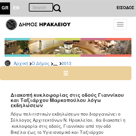
GR
EN
ΕΙΣΟΔΟΣ
Ο
Toggle
ΔΗΜΟΣ
navigati
Δελτία
Τύπου
Αρχείο
...
Αρχική
Ο Δήμος
2013
2026
2025
2024
2023
Διακοπή κυκλοφορίας στις οδούς Γιαννίκου
και Ταξιάρχου Μαρκοπούλου λόγω
2022
εκδηλώσεων
2021
Λόγω πολιτιστικών εκδηλώσεων που διοργανώνει ο
2020
Σύλλογος Αρχιτεκτόνων Ν. Ηρακλείου,
θα διακοπεί η
κυκλοφορία στις οδούς, Γιαννίκου από την οδό
2019
Βικέλα έως το Υγιειονομικό και Ταξιάρχου