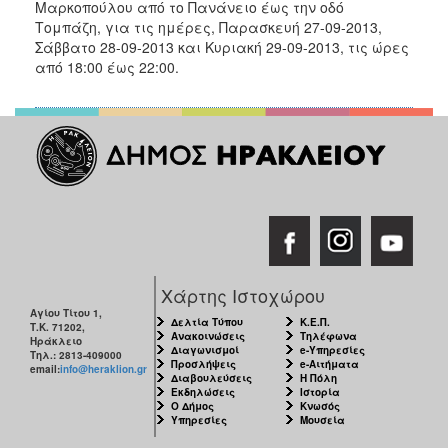
2018
Μαρκοπούλου από το Πανάνειο έως την οδό
Τομπάζη, για τις ημέρες, Παρασκευή 27-09-2013,
2017
Σάββατο 28-09-2013 και Κυριακή 29-09-2013, τις ώρες
2016
από 18:00 έως 22:00.
2015
2013
2012
2011
2010
2006
Χάρτης Ιστοχώρου
Αγίου Τίτου 1,
Δελτία Τύπου
Κ.Ε.Π.
Τ.Κ. 71202,
Ανακοινώσεις
Τηλέφωνα
Ο
Ηράκλειο
Διαγωνισμοί
e-Υπηρεσίες
ΤΟΠΟΣ
Τηλ.: 2813-409000
Προσλήψεις
e-Αιτήματα
ΜΑΣ
email:
info@heraklion.gr
Διαβουλεύσεις
Η Πόλη
Εκδηλώσεις
Ιστορία
Ο Δήμος
Κνωσός
ΠΟΛΙΤΙΣΜΟΣ
Υπηρεσίες
Μουσεία