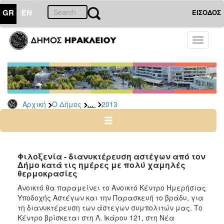
GR
EN
ΕΙΣΟΔΟΣ
Ο
Toggle
ΔΗΜΟΣ
navigati
Δελτία
Τύπου
Αρχείο
...
Αρχική
Ο Δήμος
2013
2026
2025
2024
2023
Φιλοξενία - διανυκτέρευση αστέγων από τον
Δήμο κατά τις ημέρες με πολύ χαμηλές
2022
θερμοκρασίες
2021
Ανοικτό θα παραμείνει το Ανοικτό Κέντρο Ημερήσιας
2020
Υποδοχής Αστέγων και την Παρασκευή το βράδυ, για
τη διανυκτέρευση των άστεγων συμπολιτών μας. Το
2019
Κέντρο βρίσκεται στη Λ. Ικάρου 121, στη Νέα