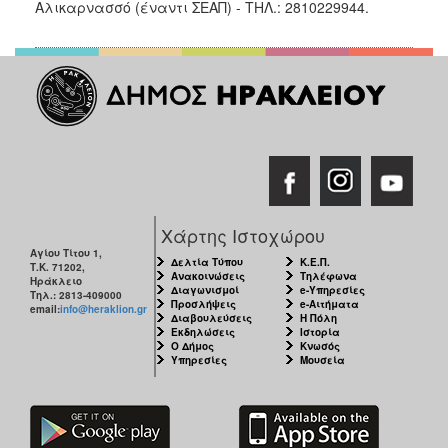
2018
Αλικαρνασσό (έναντι ΣΕΑΠ) - ΤΗΛ.: 2810229944.
2017
2016
2015
2013
2012
2011
2010
Χάρτης Ιστοχώρου
2006
Αγίου Τίτου 1,
Δελτία Τύπου
Κ.Ε.Π.
Τ.Κ. 71202,
Ανακοινώσεις
Τηλέφωνα
Ηράκλειο
Διαγωνισμοί
e-Υπηρεσίες
Τηλ.: 2813-409000
Προσλήψεις
e-Αιτήματα
email:
info@heraklion.gr
Διαβουλεύσεις
Η Πόλη
Εκδηλώσεις
Ιστορία
Ο
Ο Δήμος
Κνωσός
ΤΟΠΟΣ
Υπηρεσίες
Μουσεία
ΜΑΣ
ΠΟΛΙΤΙΣΜΟΣ