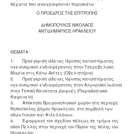
2018
θέματα που αναγράφονται παρακάτω.
2017
Ο ΠΡΟΕΔΡΟΣ ΤΗΣ ΕΠΙΤΡΟΠΗΣ
2016
ΔΗΜΟΠΟΥΛΟΣ ΝΙΚΟΛΑΟΣ
2015
ΑΝΤΙΔΗΜΑΡΧΟΣ ΗΡΑΚΛΕΙΟΥ
2013
2012
ΘΕΜΑΤΑ :
2011
1. Προέγκριση άδειας ίδρυσης καταστήματος
2010
υγειονομικού ενδιαφέροντος στην Τσερεβελακη
2006
Μαρία στις Κάτω Ασίτες (Οβελιστήριο)
2. Προέγκριση άδειας ίδρυσης καταστήματος
υγειονομικού ενδιαφέροντος στον Αλμυράκη Ιωάννη
στην Τοπική Κοινότητα Δαφνές (Παραδοσιακό
Καφενείο)
Ο
3. Απόκτηση Βρεφονηπιακού χώρου στη περιοχή
ΤΟΠΟΣ
Κηπούπολης Δήμου Ηρακλείου, στη συμβολή των
ΜΑΣ
οδών Ιτάνου και Φιλελλήνων.
4. Εφαρμογή του σχεδίου πόλεως σε τμήμα της
ΠΟΛΙΤΙΣΜΟΣ
οδού Πέλλης στην περιοχή του Πόρου της πόλης του
Ηρακλείου