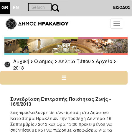
GR
EN
ΕΙΣΟΔΟΣ
Ο
Toggle
ΔΗΜΟΣ
navigati
Δελτία
Τύπου
Αρχείο
Αρχική
Ο Δήμος
Δελτία Τύπου
Αρχείο
2026
2013
2025
2024
2023
2022
Συνεδρίαση Επιτροπής Ποιότητας Ζωής -
16/9/2013
2021
Σας προσκαλούμε σε συνεδρίαση στο Δημοτικό
2020
Κατάστημα Ηρακλείου την προσεχή Δευτέρα 16
2019
Σεπτεμβρίου 2013 και ώρα 13:00 προκειμένου να
συζητήσουμε και να πάρουμε αποφάσεις για τα