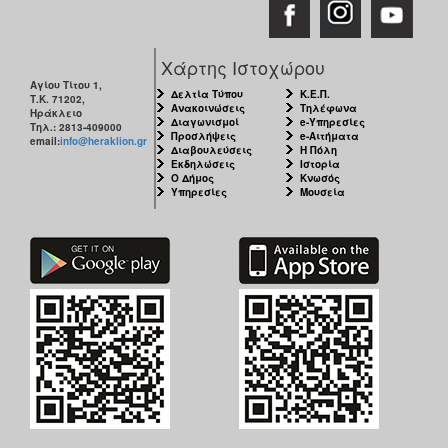
Χάρτης Ιστοχώρου
Αγίου Τίτου 1,
Δελτία Τύπου
Κ.Ε.Π.
Τ.Κ. 71202,
Ανακοινώσεις
Τηλέφωνα
Ηράκλειο
Διαγωνισμοί
e-Υπηρεσίες
Τηλ.: 2813-409000
Προσλήψεις
e-Αιτήματα
email:
info@heraklion.gr
Διαβουλεύσεις
Η Πόλη
Εκδηλώσεις
Ιστορία
Ο Δήμος
Κνωσός
Υπηρεσίες
Μουσεία