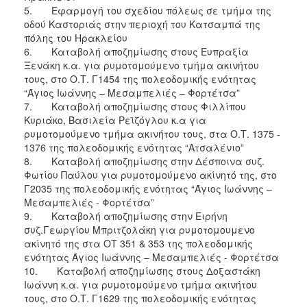
ΑΝΘΕΚΤΙΚΗ
5. Εφαρμογή του σχεδίου πόλεως σε τμήμα της
ΠΟΛΗ
οδού Καστοριάς στην περιοχή του Κατσαμπά της
πόλης του Ηρακλείου
6. Καταβολή αποζημίωσης στους Ευπραξία
Ξενάκη κ.α. για ρυμοτομούμενο τμήμα ακινήτου
τους, στο Ο.Τ. Γ1454 της πολεοδομικής ενότητας
“Άγιος Ιωάννης – Μεσαμπελιές – Φορτέτσα”
7. Καταβολή αποζημίωσης στους Φιλλίπου
Κυριάκο, Βασιλεία Ρεϊζόγλου κ.α για
ρυμοτομούμενο τμήμα ακινήτου τους, στα Ο.Τ. 1375 -
1376 της πολεοδομικής ενότητας “Ατσαλένιο”
8. Καταβολή αποζημίωσης στην Δέσποινα συζ.
Φωτίου Παύλου για ρυμοτομούμενο ακίνητό της, στο
Γ2035 της πολεοδομικής ενότητας “Άγιος Ιωάννης –
Μεσαμπελιές - Φορτέτσα”
9. Καταβολή αποζημίωσης στην Ειρήνη
συζ.Γεωργίου Μπριτζολάκη για ρυμοτομουμενο
ακίνητό της στα ΟΤ 351 & 353 της πολεοδομικής
ενότητας Άγιος Ιωάννης – Μεσαμπελιές - Φορτέτσα
10. Καταβολή αποζημίωσης στους Δοξαστάκη
Ιωάννη κ.α. για ρυμοτομούμενο τμήμα ακινήτου
τους, στο Ο.Τ. Γ1629 της πολεοδομικής ενότητας