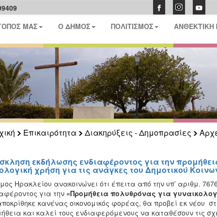
09409
ΤΟΠΟΣ ΜΑΣ
Ο ΔΗΜΟΣ
ΠΟΛΙΤΙΣΜΟΣ
ΑΝΘΕΚΤΙΚΗ
χική
Επικαιρότητα
Διακηρύξεις - Δημοπρασίες
Αρχ
σκληση εκδήλωσης ενδιαφέροντος για την προμήθει
ολογική χρήση για τις ανάγκες του Δημοτικού Κοινων
μος Ηρακλείου ανακοινώνει ότι έπειτα από την υπ’ αριθμ. 767
ιαφέροντος
για την
«Προμήθεια
πολυθρόνας για γυναικολογ
ποκρίθηκε κανένας οικονομικός φορέας, θα προβεί εκ νέου σ
ήθεια και καλεί τους ενδιαφερόμενους
να καταθέσουν τις σχ