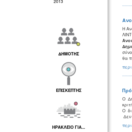
2013
Ανο
Η Αν
ΛΙΝΤ
Ανοι
Δημ
σύνο
ΔΗΜΟΤΗΣ
θα π
περι
Πρό
ΕΠΙΣΚΕΠΤΗΣ
Ο Δ
κριτ
Ο δι
Δευτ
περι
ΗΡΑΚΛΕΙΟ ΓΙΑ...