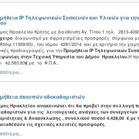
μήθεια IP Τηλεφωνικών Συσκευών και Υλικών για την
ου
μος Ηρακλείου Κρήτης με διεύθυνση Αγ. Τίτου 1 τηλ. 2813-409
χειρο
διαγωνισμό με σφραγισμένες προσφορές σύμφωνα με 
.Απόφ.11389/93) , του νόμου 4281/2014 και με κριτήριο την χα
ικές προδιαγραφές, για την
Προμήθεια
IP
Τηλεφωνικών Συσκε
εφωνίας στην Τεχνική Υπηρεσία του Δήμου Ηρακλείου
.
Η πρ
ι 42.583,83
€
με το Φ.Π.Α..
σσότερα...
μήθεια σκουπών οδοκαθαριστών
ήμος Ηρακλείου ανακοινώνει ότι θα προβεί στην συλλογή 
αθαριστών για τις λειτουργικές ανάγκες των συνεργείων
αριότητας & Ανακύκλωσης ,
συνολικού ποσού
4.428,00
€ με 
αταθέσουν τις σχετικές κλειστές προσφορές
σσότερα...