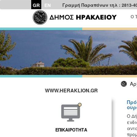
GR
EN
Γραμμή Παραπόνων τηλ : 2813-4
Ο 
Αρ
WWW.HERAKLION.GR
Πρό
ουρ
Ο Δή
ενδ
αντα
ΕΠΙΚΑΙΡΟΤΗΤΑ
προμ