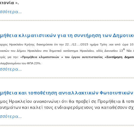
τονία ».
σσότερα...
μήθεια κλιματιστικών για τη συντήρηση των Δημοτικ
ρχος Ηρακλείου Κρήτης διακηρύσσει ότι την
22
…/1
2
…./2015 ημέρα Τρίτη .και από ώρα 10:
Α
ασιών του Δήμου Ηρακλείου στο δημοτικό κατάστημα Ηρακλείου, οδός Διονυσίου 13
Νέα Α
ορές για την:
«Προμήθεια
κλιματιστικών
»
του έργου αυτεπιστασίας
«Συντήρηση
Δημοτ
ιλαμβανομένου του ΦΠΑ 23%.
σσότερα...
μήθεια και τοποθέτηση ανταλλακτικών Φωτοτυπικών
μος Ηρακλείου ανακοινώνει ότι θα προβεί σε Προμήθεια & το
νημάτων και καλεί τους ενδιαφερόμενους να καταθέσουν σχε
σσότερα...