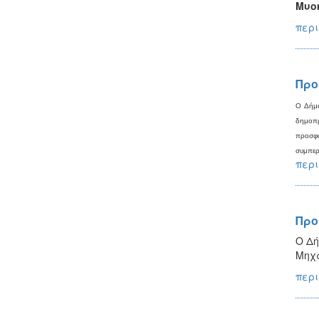
Μυοκ
περι
Προ
Ο Δήμα
δημοπρ
προσφ
συμπερ
περι
Προ
Ο Δή
Μηχα
περι