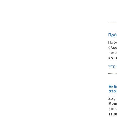
Πρό
Παρα
όλου
έντυ
και 
περι
Εκδ
στα
Σας
Μυο
επισ
11: