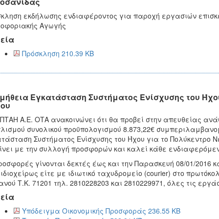
οσανίδας
κληση εκδήλωσης ενδιαφέροντος για παροχή εργασιών επισκε
λοφοριακής Αγωγής
εία
Πρόσκληση 210.39 KB
μήθεια Εγκατάσταση Συστήματος Ενίσχυσης του Ήχου
ου
ΠΤΑΗ Α.Ε. ΟΤΑ ανακοινώνει ότι θα προβεί στην απευθείας αν
λισμού συνολικού προϋπολογισμού 8.873,22€ συμπεριλαμβανομ
τάσταση Συστήματος Ενίσχυσης του Ήχου για το Πολύκεντρο Ν
ίνει με την συλλογή προσφορών και καλεί κάθε ενδιαφερόμεν
ροσφορές γίνονται δεκτές έως και την Παρασκευή 08/01/2016 κ
 ιδιοχείρως είτε με ιδιωτικό ταχυδρομείο (courier) στο πρωτό
νού Τ.Κ. 71201 τηλ. 2810228203 και 2810229971, όλες τις εργά
εία
Υπόδειγμα Οικονομικής Προσφοράς 236.55 KB