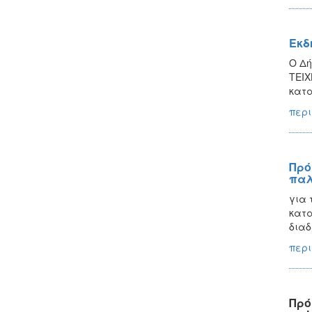
Εκδ
Ο Δή
ΤΕΙΧ
κατα
περι
Πρό
παλ
για 
κατα
διαδ
περι
Πρό