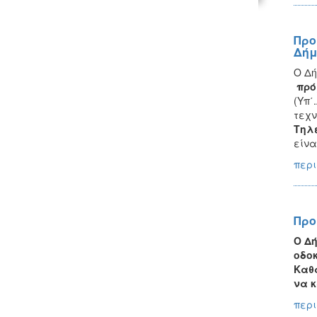
Προ
Δήμ
Ο Δή
πρό
(Υπ΄
τεχν
Τηλ
είνα
περι
Προ
Ο Δ
οδοκ
Καθ
να κ
περι