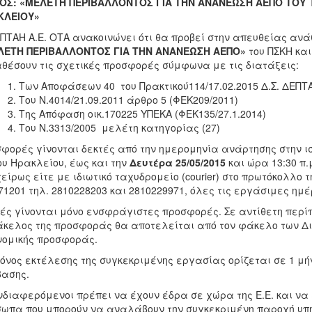
ΛΟΣ: «ΜΕΛΕΤΗ ΠΕΡΙΒΑΛΛΟΝΤΟΣ ΓΙΑ ΤΗΝ ΑΝΑΝΕΩΣΗ ΑΕΠΟ ΤΟΥ 
ΚΛΕΙΟΥ»
ΠΤΑΗ Α.Ε. ΟΤΑ ανακοινώνει ότι θα προβεί στην απευθείας ανάθ
ΛΕΤΗ ΠΕΡΙΒΑΛΛΟΝΤΟΣ ΓΙΑ ΤΗΝ ΑΝΑΝΕΩΣΗ ΑΕΠΟ»
του ΠΣΚΗ
και
θέσουν τις σχετικές προσφορές σύμφωνα με τις διατάξεις:
Των Αποφάσεων 40 του Πρακτικού114/17.02.2015 Δ.Σ. ΔΕΠΤΑ
Του Ν.4014/21.09.2011 άρθρο 5 (ΦΕΚ209/2011)
Της Απόφαση οικ.170225 ΥΠΕΚΑ (ΦΕΚ135/27.1.2014)
Του Ν.3313/2005 μελέτη κατηγορίας (27)
φορές γίνονται δεκτές από την ημερομηνία ανάρτησης στην ι
υ Ηρακλείου, έως και την
Δευτέρα 25/05/2015
και ώρα 13:30 π.
χείρως είτε με ιδιωτικό ταχυδρομείο (courier) στο πρωτόκολλ
 71201 τηλ. 2810228203 και 2810229971, όλες τις εργάσιμες ημέ
ές γίνονται μόνο ενσφράγιστες προσφορές. Σε αντίθετη περί
κελος της προσφοράς θα αποτελείται από τον φάκελο των Δικ
νομικής προσφοράς.
όνος εκτέλεσης της συγκεκριμένης εργασίας ορίζεται σε 1 μ
ασης.
νδιαφερόμενοι πρέπει να έχουν έδρα σε χώρα της Ε.Ε. και ν
ωπα που μπορούν να αναλάβουν την συγκεκριμένη παροχή υπη