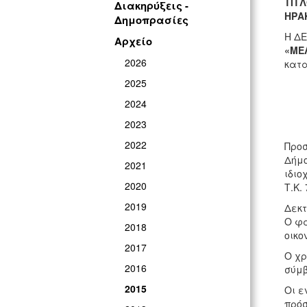
ΤΙΤ
Διακηρύξεις -
ΗΡΑ
Δημοπρασίες
Η ΔΕ
Αρχείο
«ΜΕ
2026
κατα
2025
2024
2023
2022
Προσ
Δήμο
2021
ιδιο
2020
Τ.Κ.
2019
Δεκτ
Ο φά
2018
οικο
2017
Ο χρ
2016
σύμβ
2015
Οι ε
πρόσ