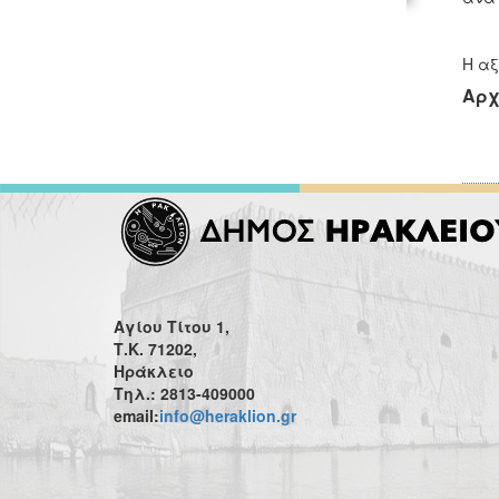
Η αξ
Αρχ
Αγίου Τίτου 1,
Τ.Κ. 71202,
Ηράκλειο
Τηλ.: 2813-409000
email:
info@heraklion.gr