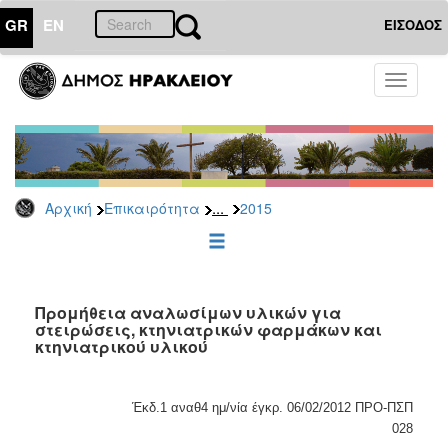
GR
EN
ΕΙΣΟΔΟΣ
ΕΠΙΚΑΙΡΟΤΗΤΑ
Toggle
navigati
Διακηρύξεις
-
Δημοπρασίες
Αρχείο
...
Αρχική
Επικαιρότητα
2015
2026
2025
2024
2023
Προμήθεια αναλωσίμων υλικών για
στειρώσεις, κτηνιατρικών φαρμάκων και
2022
κτηνιατρικού υλικού
2021
2020
Έκδ.1 αναθ4 ημ/νία έγκρ. 06/02/2012 ΠΡΟ-ΠΣΠ
2019
028