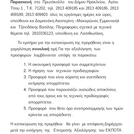
Παρασκευή
στο Πρωτόκολλο
του Δήμου Ηρακλείου, Αγίου
Τίτου 1 , Τ.Κ. 71202, τηλ. 2813 409185 και 2813 409186, 2813
409189, 2813 409403 όλες τις εργάσιμες ημέρες και ώρες,
υπεύθυνοι κα Δαμιανάκη Αικατερίνη –Μακαρώνας Εμμανουήλ
και Τζανιδάκης Βασίλης
.
Πληροφορίες σχετικά με τεχνικά
θέματα τηλ. 2810336123, υπεύθυνη κα. Λασιθιωτάκη
.
Το κριτήριο για την κατακύρωση της προμήθειας είναι η
χαμηλότερη
συνολική
τιμή Για την αξιολόγηση των
προσφορών λαμβάνονται υπόψη τα παρακάτω:
Η οικονομική προσφορά των συμμετεχόντων
Η τήρηση των τεχνικών προδιαγραφών.
Προσφορά που είναι αόριστη και ανεπίδεκτη
εκτίμησης απορρίπτεται.
Προσφορά που παρουσιάζει ουσιώδεις αποκλίσεις
από τους όρους και τις
τεχνικές προδιαγραφές
απορρίπτεται .
Προσφορά που θέτει όρο αναπροσαρμογής των τιμών
κρίνεται ως
απαράδεκτη .
Η κατακύρωση της προμήθεια θα γίνει με απόφαση Δημάρχου
μετά την εισήγηση της Επιτροπής Αξιολόγησης του ΕΚΠΟΤΑ .