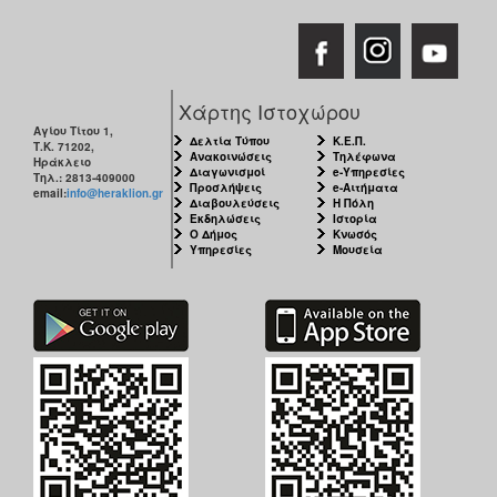
Χάρτης Ιστοχώρου
Αγίου Τίτου 1,
Δελτία Τύπου
Κ.Ε.Π.
Τ.Κ. 71202,
Ανακοινώσεις
Τηλέφωνα
Ηράκλειο
Διαγωνισμοί
e-Υπηρεσίες
Τηλ.: 2813-409000
Προσλήψεις
e-Αιτήματα
email:
info@heraklion.gr
Διαβουλεύσεις
Η Πόλη
Εκδηλώσεις
Ιστορία
Ο Δήμος
Κνωσός
Υπηρεσίες
Μουσεία