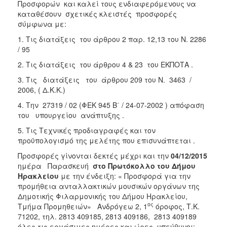
2018
Προσφορών και καλεί τους ενδιαφερόμενους να
καταθέσουν σχετικές κλειστές προσφορές
2017
σύμφωνα με:
2016
1. Τις διατάξεις του άρθρου 2 παρ. 12,13 του Ν. 2286
2015
/ 95
2013
2. Τις διατάξεις του άρθρου 4 & 23 του ΕΚΠΟΤΑ .
3. Τις διατάξεις του άρθρου 209 του Ν. 3463 /
2006, ( Δ.Κ.Κ.)
4. Την 27319 / 02 (ΦΕΚ 945 Β΄ / 24-07-2002 ) απόφαση
ΔΗΜΟΤΗΣ
του υπουργείου ανάπτυξης .
5. Τις Τεχνικές προδιαγραφές και τον
ΕΠΙΣΚΕΠΤΗΣ
προϋπολογισμό της μελέτης που επισυνάπτεται .
Προσφορές γίνονται δεκτές μέχρι και την
04/12/2015
ΗΡΑΚΛΕΙΟ
ΓΙΑ...
ημέρα Παρασκευή
στο Πρωτόκολλο του Δήμου
Ηρακλείου
με την ένδειξη: « Προσφορά για την
προμήθεια ανταλλακτικών μουσικών οργάνων της
Δημοτικής Φιλαρμονικής του Δήμου Ηρακλείου,
ος
Τμήμα Προμηθειών» Ανδρόγεω 2, 1
όροφος, Τ.Κ.
71202, τηλ. 2813 409185, 2813 409186, 2813 409189
όλες τις εργάσιμες ημέρες και ώρες, υπεύθυνοι: