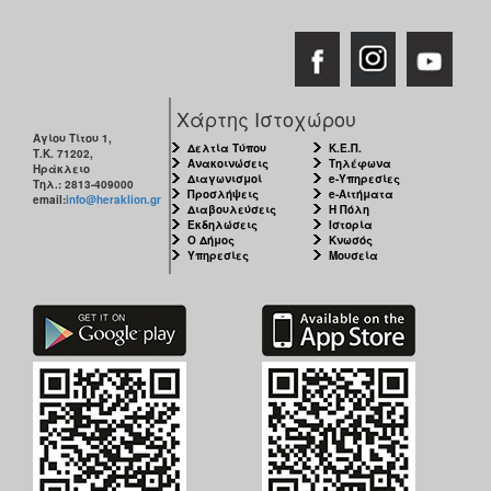
Χάρτης Ιστοχώρου
Αγίου Τίτου 1,
Δελτία Τύπου
Κ.Ε.Π.
Τ.Κ. 71202,
Ανακοινώσεις
Τηλέφωνα
Ηράκλειο
Διαγωνισμοί
e-Υπηρεσίες
Τηλ.: 2813-409000
Προσλήψεις
e-Αιτήματα
email:
info@heraklion.gr
Διαβουλεύσεις
Η Πόλη
Εκδηλώσεις
Ιστορία
Ο Δήμος
Κνωσός
Υπηρεσίες
Μουσεία