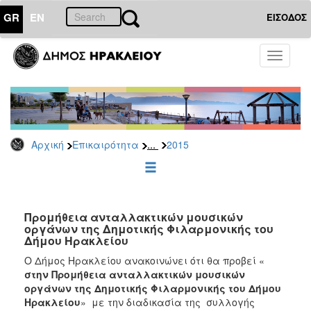
GR
EN
ΕΙΣΟΔΟΣ
ΕΠΙΚΑΙΡΟΤΗΤΑ
Toggle
navigati
Διακηρύξεις
-
Δημοπρασίες
Αρχείο
...
Αρχική
Επικαιρότητα
2015
2026
2025
2024
2023
Προμήθεια ανταλλακτικών μουσικών
οργάνων της Δημοτικής Φιλαρμονικής του
2022
Δήμου Ηρακλείου
2021
Ο Δήμος Ηρακλείου ανακοινώνει ότι θα προβεί «
2020
στην
Προμήθεια ανταλλακτικών μουσικών
οργάνων της Δημοτικής Φιλαρμονικής του Δήμου
2019
Ηρακλείου
» με την διαδικασία της συλλογής