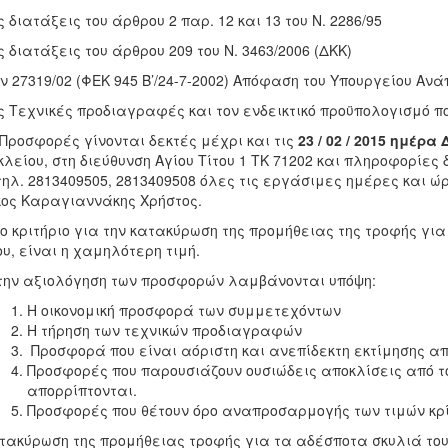
ις διατάξεις του άρθρου 2 παρ. 12 και 13 του Ν. 2286/95
ις διατάξεις του άρθρου 209 του Ν. 3463/2006 (ΔΚΚ)
ην 27319/02 (ΦΕΚ 945 Β’/24-7-2002) Απόφαση του Υπουργείο
ις Τεχνικές προδιαγραφές και τον ενδεικτικό προϋπολογισμό π
σφορές γίνονται δεκτές μέχρι και τις
23 / 02 / 2015 ημέρα
λείου, στη διεύθυνση Αγίου Τίτου 1 ΤΚ 71202 και πληροφορίες
τηλ. 2813409505, 2813409508 όλες τις εργάσιμες ημέρες και ώ
κος Καραγιαννάκης Χρήστος.
ριτήριο για την κατακύρωση της προμήθειας της τροφής για 
υ, είναι η χαμηλότερη τιμή.
την αξιολόγηση των προσφορών λαμβάνονται υπόψη:
Η οικονομική προσφορά των συμμετεχόντων
Η τήρηση των τεχνικών προδιαγραφών
Προσφορά που είναι αόριστη και ανεπίδεκτη εκτίμησης α
Προσφορές που παρουσιάζουν ουσιώδεις αποκλίσεις από το
απορρίπτονται.
Προσφορές που θέτουν όρο αναπροσαρμογής των τιμών κρ
τακύρωση της προμήθειας τροφής για τα αδέσποτα σκυλιά του