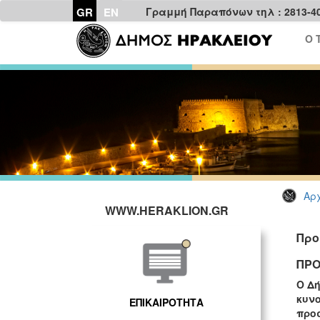
GR
EN
Γραμμή Παραπόνων τηλ : 2813-4
Ο 
Αρχ
WWW.HERAKLION.GR
Προ
ΠΡΟ
Ο Δή
κυνο
ΕΠΙΚΑΙΡΟΤΗΤΑ
προ