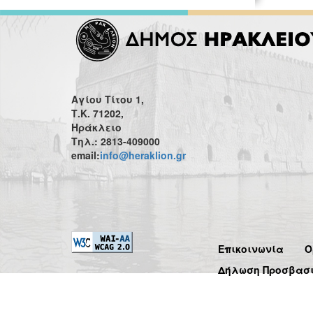
Αγίου Τίτου 1,
Τ.Κ. 71202,
Ηράκλειο
Τηλ.: 2813-409000
email:
info@heraklion.gr
Επικοινωνία
Ό
Δήλωση Προσβασ