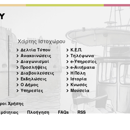
Χάρτης Ιστοχώρου
Δελτία Τύπου
Κ.Ε.Π.
Ανακοινώσεις
Τηλέφωνα
Διαγωνισμοί
e-Υπηρεσίες
Προσλήψεις
e-Αιτήματα
Διαβουλεύσεις
Η Πόλη
Εκδηλώσεις
Ιστορία
Ο Δήμος
Κνωσός
Υπηρεσίες
Μουσεία
ροι Χρήσης
ιμότητας
Πλοήγηση
FAQs
RSS