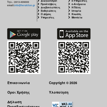
Διαγωνισμοί
e-Υπηρεσίες
Τηλ.: 2813-409000
Προσλήψεις
e-Αιτήματα
email:
info@heraklion.gr
Διαβουλεύσεις
Η Πόλη
Εκδηλώσεις
Ιστορία
Ο Δήμος
Κνωσός
Υπηρεσίες
Μουσεία
Επικοινωνία
Copyright © 2026
Όροι Χρήσης
Υλοποίηση
Δήλωση
Προσβασιμότητας