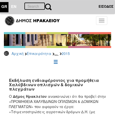
GR
EN
ΕΙΣΟΔΟΣ
ΕΠΙΚΑΙΡΟΤΗΤΑ
Toggle
navigati
Διακηρύξεις
-
Δημοπρασίες
Αρχείο
...
Αρχική
Επικαιρότητα
2015
2026
2025
2024
2023
Εκδήλωση ενδιαφέροντος για προμήθεια
Χαλύβδινων οπλισμών & δομικών
2022
πλεγμάτων
2021
Ο
Δήμος Ηρακλείου
ανακοινώνει ότι θα προβεί στην
2020
«ΠΡΟΜΗΘΕΙΑ ΧΑΛΥΒΔΙΝΩΝ ΟΠΛΙΣΜΩΝ & ΔΟΜΙΚΩΝ
ΠΛΕΓΜΑΤΩΝ» που αφορούν το έργο:
2019
«Τσιμεντοστρώσεις αγροτικών δρόμων Δ.Η. (με