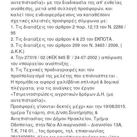
2018
αυτεπιστασία)» με την διαδικασία της απ’ ευθείας
ανάθεσης, μετά από συλλογή προσφορών, και
2017
καλεί τους ενδιαφερόμενους να καταθέσουν
2016
σχετικές κλειστές προσφορές σύμφωνα με:
1. Τις διατάξεις του άρθρου 2 παρ. 12,13 του Ν. 2286 /
2015
95
2013
2. Τις διατάξεις του άρθρου 4 & 23 του ΕΚΠΟΤΑ .
3. Τις διατάξεις του άρθρου 209 του Ν. 3463 / 2006, (
Δ.Κ.Κ.)
4. Την 27319 / 02 (ΦΕΚ 945 Β΄ / 24-07-2002 ) απόφαση
του υπουργείου ανάπτυξης .
ΔΗΜΟΤΗΣ
5. Τις Τεχνικές προδιαγραφές και τον
προϋπολογισμό της μελέτης που επισυνάπτεται .
ΕΠΙΣΚΕΠΤΗΣ
Η προμήθεια αφορά χαλύβδινο οπλισμό & δομικά
πλέγματα, για τις ανάγκες του έργου
«Τσιμεντοστρώσεις αγροτικών δρόμων Δ.Η. (με
ΗΡΑΚΛΕΙΟ
ΓΙΑ...
αυτεπιστασία)».
Προσφορές γίνονται δεκτές μέχρι και την 19/08/2015,
ημέρα Τετάρτη, στη Δ/νση Συντήρησης &
Αυτεπιστασίας του Δήμου Ηρακλείου, Τμήμα
Οδοποιίας, στην Νέα Αλικαρνασσό – Διονυσίου 13Α,
Τ.Κ. 716 01, , 1ος όροφος, τηλ. επικοινωνίας
2813409831, όλες τις εργάσιμες ημέρες και ώρες,