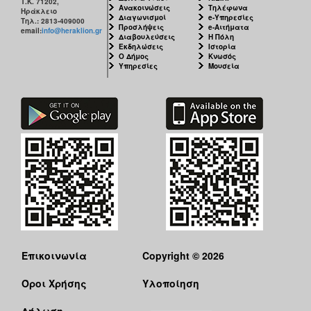
Τ.Κ. 71202,
Ανακοινώσεις
Τηλέφωνα
Ηράκλειο
Διαγωνισμοί
e-Υπηρεσίες
Τηλ.: 2813-409000
Προσλήψεις
e-Αιτήματα
email:
info@heraklion.gr
Διαβουλεύσεις
Η Πόλη
Εκδηλώσεις
Ιστορία
Ο Δήμος
Κνωσός
Υπηρεσίες
Μουσεία
Επικοινωνία
Copyright © 2026
Όροι Χρήσης
Υλοποίηση
Δήλωση