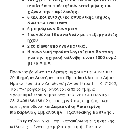
οποία θα τοποθετηθούν κατά μήκος του
χώρου της παρέλασης .
6 τελικοί ενισχυτές συνολικής ισχύος
άνω των 12000
watt
6 μικρόφωνα δυναμικά
1 κονσόλα 16 καναλιών με επεξεργαστές
ήχου
2
cd player
επαγγελματικά .
Η συνολική προϋπολογισθείσα δαπάνη
για την ηχητική κάλυψη είναι 1000 ευρώ
με το Φ.Π.Α.
Προσφορές γίνονται δεκτές μέχρι και την
19 / 10 /
2015
ημέρα Δευτέρα στο Πρωτόκολλο
του Δήμου
Ηρακλείου, στην Διεύθυνση Αγίου Τίτου 1 Τ.Κ. 71202,
και πληροφορίες δίνονται από το τμήμα
προμηθειών του Δήμου στα τηλ. 2813 409185 και
2813 409186/189 όλες τις εργάσιμες ημέρες και
ώρες, υπεύθυνοι κα
Δαμιανάκη Αικατερίνη
Μακαρώνας Εμμανουήλ Τζανιδάκης Βασίλης .
Το κριτήριο για την κατακύρωση της ηχητικής
κάλυψης είναι η χαμηλότερη τιμή . Για την