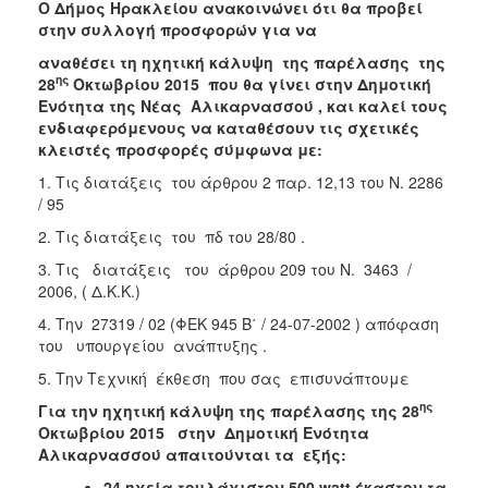
2018
Ο Δήμος Ηρακλείου ανακοινώνει ότι θα προβεί
στην συλλογή προσφορών για να
2017
αναθέσει τη ηχητική κάλυψη της παρέλασης της
2016
ης
28
Οκτωβρίου 2015 που θα γίνει στην Δημοτική
2015
Ενότητα της Νέας Αλικαρνασσού ,
και καλεί τους
ενδιαφερόμενους να καταθέσουν τις σχετικές
2013
κλειστές προσφορές σύμφωνα
με:
1. Τις διατάξεις του άρθρου 2 παρ. 12,13 του Ν. 2286
/ 95
2. Τις διατάξεις του πδ του 28/80 .
ΔΗΜΟΤΗΣ
3. Τις διατάξεις του άρθρου 209 του Ν. 3463 /
ΕΠΙΣΚΕΠΤΗΣ
2006, ( Δ.Κ.Κ.)
4. Την 27319 / 02 (ΦΕΚ 945 Β΄ / 24-07-2002 ) απόφαση
ΗΡΑΚΛΕΙΟ
του υπουργείου ανάπτυξης .
ΓΙΑ...
5. Την Τεχνική έκθεση που σας επισυνάπτουμε
ης
Για την ηχητική κάλυψη της παρέλασης της 28
Οκτωβρίου 2015 στην Δημοτική Ενότητα
Αλικαρνασσού απαιτούνται τα εξής:
24 ηχεία τουλάχιστον 500
watt
έκαστον τα