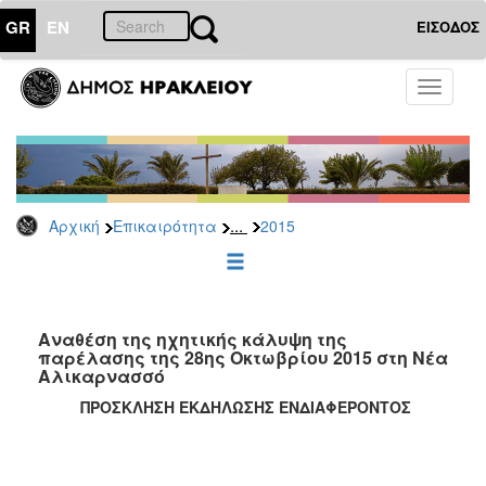
GR
EN
ΕΙΣΟΔΟΣ
ΕΠΙΚΑΙΡΟΤΗΤΑ
Toggle
navigati
Διακηρύξεις
-
Δημοπρασίες
Αρχείο
...
Αρχική
Επικαιρότητα
2015
2026
2025
2024
2023
Aναθέση της ηχητικής κάλυψη της
παρέλασης της 28ης Οκτωβρίου 2015 στη Νέα
2022
Αλικαρνασσό
2021
ΠΡΟΣΚΛΗΣΗ ΕΚΔΗΛΩΣΗΣ ΕΝΔΙΑΦΕΡΟΝΤΟΣ
2020
2019