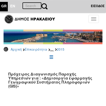
GR
EN
ΕΙΣΟΔΟΣ
ΕΠΙΚΑΙΡΟΤΗΤΑ
Toggle
navigati
Διακηρύξεις
-
Δημοπρασίες
Αρχείο
...
Αρχική
Επικαιρότητα
2015
2026
2025
2024
2023
Πρόχειρος Διαγωνισμός Παροχής
Υπηρεσιών για : «Δημιουργία εφαρμογής
2022
Γεωγραφικού Συστήματος Πληροφοριών
2021
(GIS)»
2020
2019