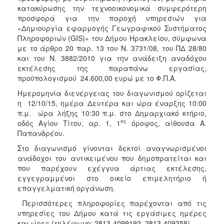
κατακύρωσης την τεχνοοικονομικά συμφερότερη
προσφορά για την παροχή υπηρεσιών για
«Δημιουργία εφαρμογής Γεωγραφικού Συστήματος
Πληροφοριών (GIS)» του Δήμου Ηρακλείου, σύμφωνα
με το άρθρο 20 παρ. 13 του Ν. 3731/08, του ΠΔ 28/80
και του Ν. 3882/2010 για την ανάδειξη αναδόχου
εκτέλεσης της παραπάνω εργασίας,
προϋπολογισμού 24.600,00
ευρώ με το Φ.Π.Α.
Ημερομηνία διενέργειας του διαγωνισμού ορίζεται
η 12/10/15, ημέρα Δευτέρα και ώρα έναρξης 10:00
π.μ. ώρα λήξης 10:30 π.μ. στο Δημαρχιακό κτήριο,
ος
οδός Αγίου Τίτου, αρ. 1, 1
όροφος, αίθουσα Α.
Παπανδρέου.
Στο διαγωνισμό γίνονται δεκτοί αναγνωρισμένοι
ανάδοχοι του αντικειμένου που δημοπρατείται και
που παρέχουν εχέγγυα άρτιας εκτέλεσης,
εγγεγραμμένοι στο οικείο επιμελητήριο ή
επαγγελματική οργάνωση.
Περισσότερες πληροφορίες παρέχονται από τις
υπηρεσίες του Δήμου κατά τις εργάσιμες ημέρες
και ώρες (τηλέφωνο: 2813-4099192, 2813-409358).