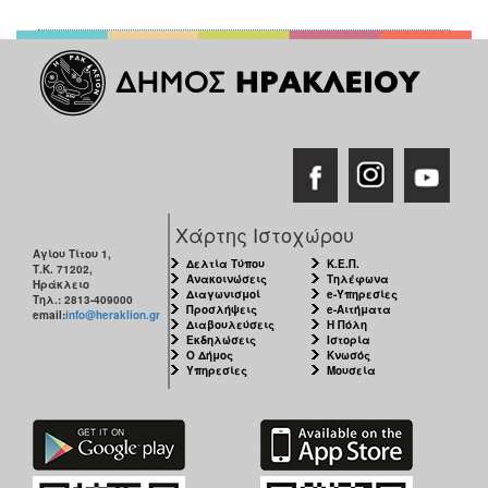
Χάρτης Ιστοχώρου
Αγίου Τίτου 1,
Δελτία Τύπου
Κ.Ε.Π.
Τ.Κ. 71202,
Ανακοινώσεις
Τηλέφωνα
Ηράκλειο
Διαγωνισμοί
e-Υπηρεσίες
Τηλ.: 2813-409000
Προσλήψεις
e-Αιτήματα
email:
info@heraklion.gr
Διαβουλεύσεις
Η Πόλη
Εκδηλώσεις
Ιστορία
Ο Δήμος
Κνωσός
Υπηρεσίες
Μουσεία