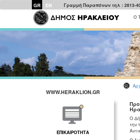
GR
EN
Γραμμή Παραπόνων τηλ : 2813-4
Ο 
Αρχ
WWW.HERAKLION.GR
Προ
Ηρα
Ο Δή
την 
Αντι
ΕΠΙΚΑΙΡΟΤΗΤΑ