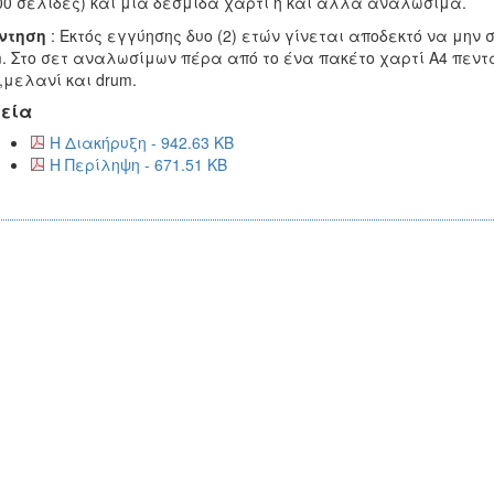
00 σελίδες) και μια δεσμίδα χαρτί ή και άλλα αναλώσιμα.
ντηση
: Εκτός εγγύησης δυο (2) ετών γίνεται αποδεκτό να μην σ
. Στο σετ αναλωσίμων πέρα από το ένα πακέτο χαρτί Α4 πεν
r,μελανί και drum.
εία
Η Διακήρυξη - 942.63 KB
Η Περίληψη - 671.51 KB