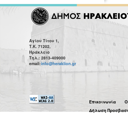
Αγίου Τίτου 1,
Τ.Κ. 71202,
Ηράκλειο
Τηλ.: 2813-409000
email:
info@heraklion.gr
Επικοινωνία
Ό
Δήλωση Προσβασ