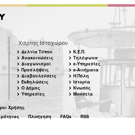
Χάρτης Ιστοχώρου
Δελτία Τύπου
Κ.Ε.Π.
Ανακοινώσεις
Τηλέφωνα
Διαγωνισμοί
e-Υπηρεσίες
Προσλήψεις
e-Αιτήματα
Διαβουλεύσεις
Η Πόλη
Εκδηλώσεις
Ιστορία
Ο Δήμος
Κνωσός
Υπηρεσίες
Μουσεία
ροι Χρήσης
ιμότητας
Πλοήγηση
FAQs
RSS