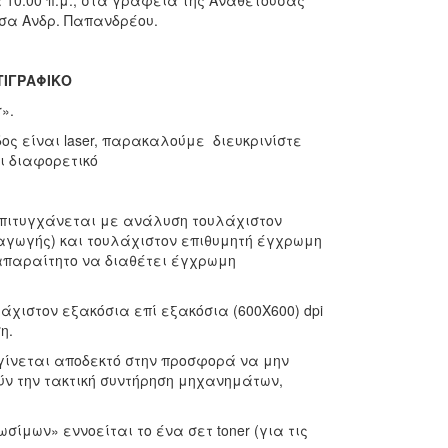
α 10:00 π.μ., στα γραφεία της Αναθέτουσας
υσα Ανδρ. Παπανδρέου.
ΤΙΓΡΑΦΙΚΟ
».
ς είναι laser, παρακαλούμε διευκρινίστε
ι διαφορετικό
ιτυγχάνεται με ανάλυση τουλάχιστον
ραγωγής) και τουλάχιστον επιθυμητή έγχρωμη
απαραίτητο να διαθέτει έγχρωμη
χιστον εξακόσια επί εξακόσια (600Χ600) dpi
η.
ίνεται αποδεκτό στην προσφορά να μην
 την τακτική συντήρηση μηχανημάτων,
ίμων» εννοείται το ένα σετ toner (για τις