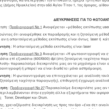
αγωνισμός θα διενεργηθεί την 07/04/2015, ημέρα Τρίτη και ώρ
ς (Δήμος Ηρακλείου) στην οδό Αγίου Τίτου 1, 1ος όροφος, αίθο
ΔΙΕΥΚΡΙΝΗΣΕΙΣ ΓΙΑ ΤΟ ΦΩΤΟΑΝ
ηση :
Προδιαγραφή Νο 1
Αναφέρεται «μέθοδος εκτύπωσης user
ώντας ότι αναφέρθηκε εκ παραδρομής και η ζητούμενη μέθοδο
 αν η απαιτούμενη μέθοδος εκτύπωσης είναι όντως laser ή κάτ
ντηση
: Η απαιτούμενη μέθοδο εκτύπωσης είναι laser
τηση
:
Προδιαγραφή Νο 3
Αναφέρεται «Η φωτοαντιγραφή να επ
όσια επί εξακόσια (600Χ600) dpi (στη ζητούμενη ταχύτητα πα
υση» παρακαλούμε διευκρινίστε μας αν το μηχάνημα είναι 
αντιγραφή ή μπορεί να είναι διαθέτει μόνο ασπρόμαυρη.
ντηση
: Η φωτοαντιγράφη να επιτυγχάνεται με ανάλυση τουλά
 ζητούμενη ταχύτητα παραγωγής), επιθυμητή έγχρωμη ανάλυσ
τηση
:
Προδιαγραφή Νο 27
Παρακαλούμε διευκρινίστε μας αν γ
εριλαμβάνονται στην εγγύηση άλλα εξαρτήματα που αφορούν
ς Toner, Developer και Drum.
ης, χρειαζόμαστε διευκρίνηση ως προς τον όρο «ένα σετ αναλωσ