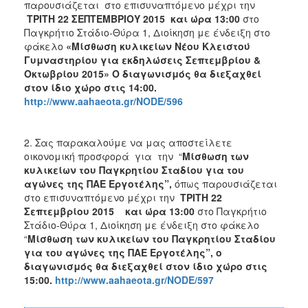
2018
παρουσιάζεται στο επισυναπτόμενο μέχρι την
ΤΡΙΤΗ 22 ΣΕΠΤΕΜΒΡΙΟΥ 2015 και ώρα 13:00
στο
2017
Παγκρήτιο Στάδιο-Θύρα 1, Διοίκηση με ένδειξη στο
2016
φάκελο
«Μίσθωση κυλικείων Νέου Κλειστού
Γυμναστηρίου για εκδηλώσεις Σεπτεμβρίου &
2015
Οκτωβρίου 2015» Ο διαγωνισμός θα διεξαχθεί
2013
στον ίδιο χώρο στις 14:00.
http://www.aahaeota.gr/NODE/596
2. Σας παρακαλούμε να μας αποστείλετε
ΔΗΜΟΤΗΣ
οικονομική προσφορά για την “
Μίσθωση των
κυλικείων του Παγκρητίου Σταδίου για του
ΕΠΙΣΚΕΠΤΗΣ
αγώνες της ΠΑΕ Εργοτέλης”,
όπως παρουσιάζεται
στο επισυναπτόμενο μέχρι την
ΤΡΙΤΗ 22
Σεπτεμβρίου 2015 και ώρα 13:00
στο Παγκρήτιο
ΗΡΑΚΛΕΙΟ
ΓΙΑ...
Στάδιο-Θύρα 1, Διοίκηση με ένδειξη στο φάκελο
“
Μίσθωση των κυλικείων του Παγκρητίου Σταδίου
για του αγώνες της ΠΑΕ Εργοτέλης”, ο
διαγωνισμός θα διεξαχθεί στον ίδιο χώρο στις
15:00.
http://www.aahaeota.gr/NODE/597