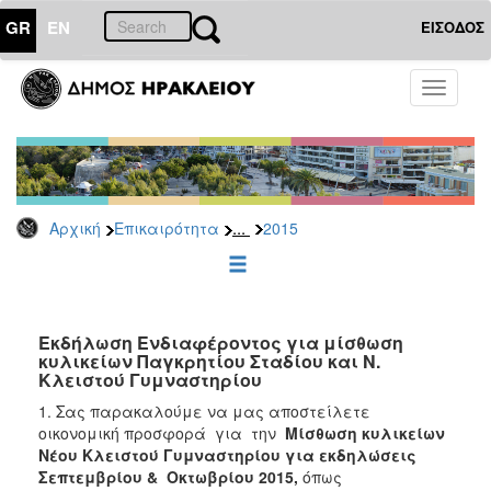
GR
EN
ΕΙΣΟΔΟΣ
ΕΠΙΚΑΙΡΟΤΗΤΑ
Toggle
navigati
Διακηρύξεις
-
Δημοπρασίες
Αρχείο
...
Αρχική
Επικαιρότητα
2015
2026
2025
2024
2023
Εκδήλωση Ενδιαφέροντος για μίσθωση
κυλικείων Παγκρητίου Σταδίου και Ν.
2022
Κλειστού Γυμναστηρίου
2021
1. Σας παρακαλούμε να μας αποστείλετε
2020
οικονομική προσφορά για την
Μίσθωση κυλικείων
Νέου Κλειστού Γυμναστηρίου για εκδηλώσεις
2019
Σεπτεμβρίου & Οκτωβρίου 2015,
όπως