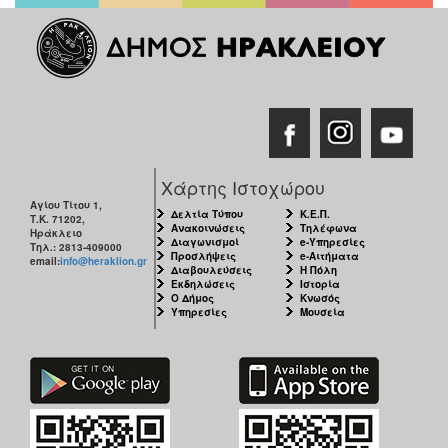
Χάρτης Ιστοχώρου
Αγίου Τίτου 1,
Δελτία Τύπου
Κ.Ε.Π.
Τ.Κ. 71202,
Ανακοινώσεις
Τηλέφωνα
Ηράκλειο
Διαγωνισμοί
e-Υπηρεσίες
Τηλ.: 2813-409000
Προσλήψεις
e-Αιτήματα
email:
info@heraklion.gr
Διαβουλεύσεις
Η Πόλη
Εκδηλώσεις
Ιστορία
Ο Δήμος
Κνωσός
Υπηρεσίες
Μουσεία