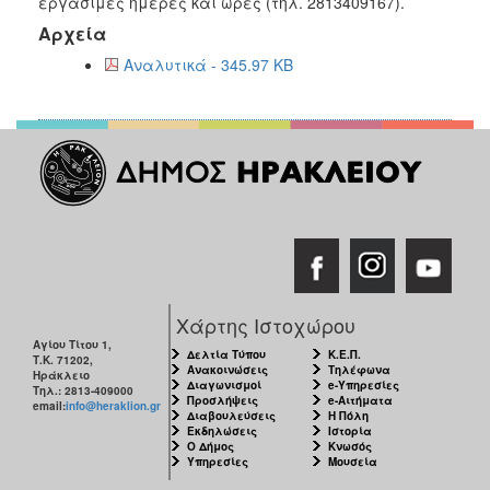
εργάσιμες ημέρες και ώρες (τηλ. 2813409167).
Αρχεία
Αναλυτικά - 345.97 KB
Χάρτης Ιστοχώρου
Αγίου Τίτου 1,
Δελτία Τύπου
Κ.Ε.Π.
Τ.Κ. 71202,
Ανακοινώσεις
Τηλέφωνα
Ηράκλειο
Διαγωνισμοί
e-Υπηρεσίες
Τηλ.: 2813-409000
Προσλήψεις
e-Αιτήματα
email:
info@heraklion.gr
Διαβουλεύσεις
Η Πόλη
Εκδηλώσεις
Ιστορία
Ο Δήμος
Κνωσός
Υπηρεσίες
Μουσεία