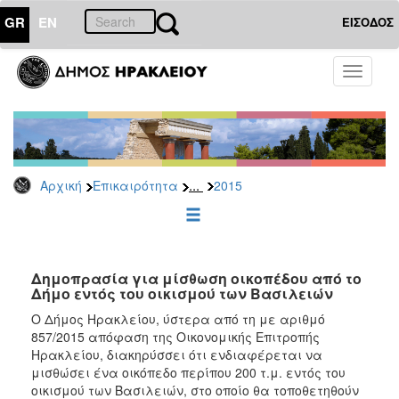
GR
EN
ΕΙΣΟΔΟΣ
ΕΠΙΚΑΙΡΟΤΗΤΑ
Toggle
navigati
Διακηρύξεις
-
Δημοπρασίες
Αρχείο
...
Αρχική
Επικαιρότητα
2015
2026
2025
2024
2023
Δημοπρασία για μίσθωση οικοπέδου από το
Δήμο εντός του οικισμού των Βασιλειών
2022
Ο Δήμος Ηρακλείου, ύστερα από τη με αριθμό
2021
857/2015 απόφαση της Οικονομικής Επιτροπής
2020
Ηρακλείου, διακηρύσσει ότι ενδιαφέρεται να
μισθώσει ένα οικόπεδο περίπου 200 τ.μ. εντός του
2019
οικισμού των Βασιλειών, στο οποίο θα τοποθετηθούν