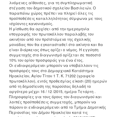
2018
λυόμενες αίθουσες, για τη συμπληρωματική
στέγαση του δημοτικού σχολείου Βασιλειών. Ο
2017
παραπάνω χώρος πρέπει να πληρεί όλες τις
2016
προϋποθέσεις καταλληλότητας σύμφωνα με τους
ισχύοντες κανονισμούς.
2015
Η μίσθωση θα αρχίσει από την ημερομηνία
2013
υπογραφής του πρωτοκόλλου παραλαβής του
ακινήτου από τον προϊστάμενο της σχολικής
μονάδας που θα εγκατασταθεί στο ακίνητο και θα
είναι διάρκειας όπως ορίζει ο νόμος. Η εγγύηση
συμμετοχής στο διαγωνισμό ορίζεται σε ποσοστό
ΔΗΜΟΤΗΣ
10% του ορίου προσφοράς για ένα έτος.
Οι ενδιαφερόμενοι μπορούν να υποβάλλουν τις
ΕΠΙΣΚΕΠΤΗΣ
προσφορές τους στο Δημαρχιακό Κατάστημα
Ηρακλείου, Αγίου Τίτου 1 Τ. Κ. 71202 (γραφείο
πρωτοκόλλου), εντός προθεσμίας είκοσι (20) ημερών
ΗΡΑΚΛΕΙΟ
ΓΙΑ...
από τη δημοσίευση της παρούσας δηλαδή το
αργότερο μέχρι 16 / 12 /2015, ημέρα Τετάρτη .
Πληροφορίες για τους όρους του διαγωνισμού και
λοιπές προϋποθέσεις συμμετοχής, μπορούν να
πάρουν οι ενδιαφερόμενοι από το Τμήμα Δημοτικής
Περιουσίας του Δήμου Ηρακλείου κατά τις