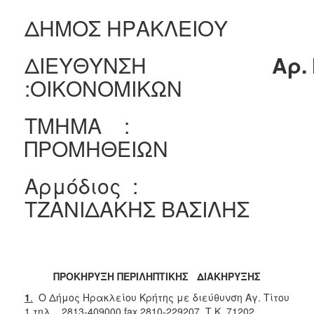
2018
ΔΗΜΟΣ ΗΡΑΚΛΕΙΟΥ
2017
2016
ΔΙΕΥΘΥΝΣΗ
A
ρ.
2015
:ΟΙΚΟΝΟΜΙΚΩΝ
2013
ΤΜΗΜΑ :
ΠΡΟΜΗΘΕΙΩΝ
ΔΗΜΟΤΗΣ
Αρμόδιος :
ΕΠΙΣΚΕΠΤΗΣ
ΤΖΑΝΙΔΑΚΗΣ ΒΑΣΙΛΗΣ
ΗΡΑΚΛΕΙΟ
ΓΙΑ...
ΠΡΟΚΗΡΥΞΗ ΠΕΡΙΛΗΠΤΙΚΗΣ ΔΙΑΚΗΡΥΞΗΣ
1
.
Ο Δήμος Ηρακλείου Κρήτης με διεύθυνση Αγ. Τίτου
1 τηλ. 2813-409000 fax 2810-229207 Τ.Κ. 71202