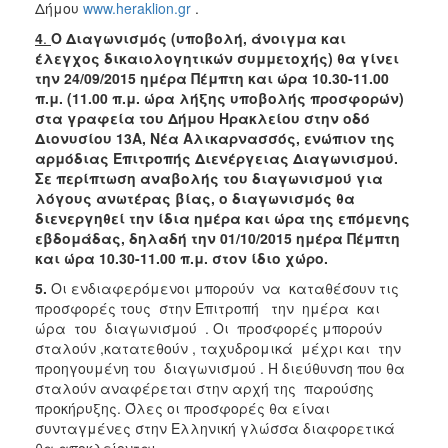
Δήμου
www.heraklion.gr
.
4
.
Ο Διαγωνισμός (υποβολή, άνοιγμα και
έλεγχος δικαιολογητικών συμμετοχής) θα γίνει
την 24/09/2015 ημέρα Πέμπτη και ώρα 10.30-11.00
π.μ. (11.00 π.μ. ώρα λήξης υποβολής προσφορών)
στα γραφεία του Δήμου Ηρακλείου στην οδό
Διονυσίου 13Α, Νέα Αλικαρνασσός, ενώπιον της
αρμόδιας Επιτροπής Διενέργειας Διαγωνισμού.
Σε περίπτωση αναβολής του διαγωνισμού για
λόγους ανωτέρας βίας, ο διαγωνισμός θα
διενεργηθεί την ίδια ημέρα και ώρα της επόμενης
εβδομάδας, δηλαδή την 01/10/2015 ημέρα Πέμπτη
και ώρα 10.30-11.00 π.μ. στον ίδιο χώρο.
5.
Οι ενδιαφερόμενοι μπορούν να καταθέσουν τις
προσφορές τους στην Επιτροπή την ημέρα και
ώρα του διαγωνισμού . Οι προσφορές μπορούν
σταλούν ,κατατεθούν , ταχυδρομικά μέχρι και την
προηγουμένη του διαγωνισμού . Η διεύθυνση που θα
σταλούν αναφέρεται στην αρχή της παρούσης
προκήρυξης. Όλες οι προσφορές θα είναι
συνταγμένες στην Ελληνική γλώσσα διαφορετικά
θα αποκλείονται.