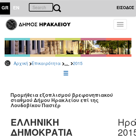
GR
EN
ΕΙΣΟΔΟΣ
ΕΠΙΚΑΙΡΟΤΗΤΑ
Toggle
navigati
Διακηρύξεις
-
Δημοπρασίες
Αρχείο
...
Αρχική
Επικαιρότητα
2015
2026
2025
2024
2023
Προμήθεια εξοπλισμού βρεφονηπιακού
σταθμού Δήμου Ηρακλείου επί της
2022
Λουδοβίκου Παστέρ
2021
ΕΛΛΗΝΙΚΗ
Ηρά
2020
2019
ΔΗΜΟΚΡΑΤΙΑ
201