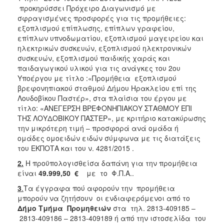
προκηρύσσει Πρόχειρο Διαγωνισμό με
σφραγισμένες προσφορές για τις προμήθειες:
εξοπλισμού επίπλωσης, επίπλων γραφείου,
επίπλων υπνοδωματίου, εξοπλισμού μαγειρείου και
ηλεκτρικών συσκευών, εξοπλισμού ηλεκτρονικών
συσκευών, εξοπλισμού παιδικής χαράς και
παιδαγωγικού υλικού για τις ανάγκες του 2ου
Υποέργου με τίτλο :«Προμήθεια εξοπλισμού
βρεφονηπιακού σταθμού Δήμου Ηρακλείου επί της
Λουδοβίκου Παστέρ», στα πλαίσια του έργου με
τίτλο: «ΑΝΕΓΕΡΣΗ ΒΡΕΦΟΝΗΠΙΑΚΟΥ ΣΤΑΘΜΟΥ ΕΠΙ
ΤΗΣ ΛΟΥΔΟΒΙΚΟΥ ΠΑΣΤΕΡ», με κριτήριο κατακύρωσης
την μικρότερη τιμή – προσφορά ανά ομάδα ή
ομάδες ομοειδών ειδών σύμφωνα με τις διατάξεις
του ΕΚΠΟΤΑ και του ν. 4281/2015 .
2.
Η προϋπολογισθείσα δαπάνη για την προμήθεια
είναι
49.999,50
€
με το Φ.Π.Α..
3
.
Τα έγγραφα πού αφορούν την προμήθεια
μπορούν να ζητήσουν οι ενδιαφερόμενοι από το
Δήμο Τμήμα Προμηθειών
στα τηλ. 2813-409185 –
2813-409186 – 2813-409189 ή από την ιστοσελίδα του