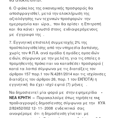
6. Ο φάκελος της οικονομικής προσφοράς θα
αποσφραγισθεί, μετά την ολοκλήρωση της
αξιολόγησης των τεχνικών προσφορών την
ημερομηνία και ώρα., που θα ορίσει η Επιτροπή
και θα κάνει γνωστό στους ενδιαφερόμενους
με έγγραφο της .
7. Εγγυητική επιστολή συμμετοχής 2% της
προϋπολογισθείσης από την υπηρεσία δαπάνης,
χωρίς τον Φ.Π.Α. ανά ομάδα ή ομάδες ομοειδών
ειδών, σύμφωνα με την μελέτη, για τις οποίες ο
προμηθευτής πρόκειται να καταθέσει προσφορά (
κατά τα λοιπά σύμφωνα με τις διατάξεις του
άρθρου 157 παρ.1 του Ν.4281/2014 και τις ισχύουσες
διατάξεις του άρθρου 26, παρ. 1 του ΕΚΠΟΤΑ) η
εγγυητική θα έχει ισχύ εφτά (7) μήνες .
Να δημοσιευτεί μία φορά με στην εφημερίδα
-
ΝΕΑ ΚΡΗΤΗ
–
Παρακαλούμε όπως τηρήσετε
τις
προδιαγραφές δημοσίευσης σύμφωνα με την ΚΥΑ
2/82452/002 12- 11- 2008 ενδεικτικά σας
αναφέρομε ότι η δημοσίευση γίνεται με