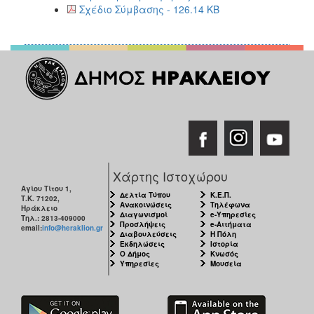
Σχέδιο Σύμβασης - 126.14 KB
Χάρτης Ιστοχώρου
Αγίου Τίτου 1,
Δελτία Τύπου
Κ.Ε.Π.
Τ.Κ. 71202,
Ανακοινώσεις
Τηλέφωνα
Ηράκλειο
Διαγωνισμοί
e-Υπηρεσίες
Τηλ.: 2813-409000
Προσλήψεις
e-Αιτήματα
email:
info@heraklion.gr
Διαβουλεύσεις
Η Πόλη
Εκδηλώσεις
Ιστορία
Ο Δήμος
Κνωσός
Υπηρεσίες
Μουσεία