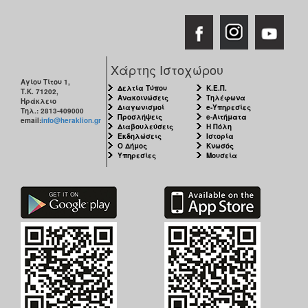
Χάρτης Ιστοχώρου
Αγίου Τίτου 1,
Δελτία Τύπου
Κ.Ε.Π.
Τ.Κ. 71202,
Ανακοινώσεις
Τηλέφωνα
Ηράκλειο
Διαγωνισμοί
e-Υπηρεσίες
Τηλ.: 2813-409000
Προσλήψεις
e-Αιτήματα
email:
info@heraklion.gr
Διαβουλεύσεις
Η Πόλη
Εκδηλώσεις
Ιστορία
Ο Δήμος
Κνωσός
Υπηρεσίες
Μουσεία