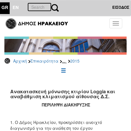
GR
EN
ΕΙΣΟΔΟΣ
ΕΠΙΚΑΙΡΟΤΗΤΑ
Toggle
navigati
Διακηρύξεις
-
Δημοπρασίες
Αρχείο
...
Αρχική
Επικαιρότητα
2015
2026
2025
2024
2023
Ανακατασκευή μόνωσης κτιρίου Loggia και
αναβάθμιση κλιματισμού αίθουσας Δ.Σ.
2022
ΠΕΡΙΛΗΨΗ ΔΙΑΚΗΡΥΞΗΣ
2021
2020
1. Ο Δήμος Ηρακλείου, προκηρύσσει ανοιχτό
2019
διαγωνισμό για την ανάθεση του έργου