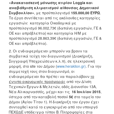
2018
«Ανακατασκευή μόνωσης κτιρίου
Loggia
και
αναβάθμιση κλιματισμού αίθουσας Δημοτικού
2017
Συμβουλίου»
, με προϋπολογισμό
155.000,00 ΕΥΡΩ
.
2016
Το έργο συντίθεται από τις ακόλουθες κατηγορίες
εργασιών: κατηγορία Οικοδομικά με
2015
προϋπολογισμό 96.002,73€ (δαπάνη εργασιών, ΓΕ &
2013
ΟΕ και απρόβλεπτα) και κατηγορία Η/Μ με
προϋπολογισμό 28.863,39€ (δαπάνη εργασιών, ΓΕ &
ΟΕ και απρόβλεπτα).
2. Οι ενδιαφερόμενοι μπορούν να βρουν τα
συμβατικά τεύχη του διαγωνισμού (Διακήρυξη,
ΔΗΜΟΤΗΣ
Συγγραφή Υποχρεώσεων κ.λ.π), σε ηλεκτρονική
μορφή, στο site του Δήμου (
www.heraklion.gr)
. Για την
ΕΠΙΣΚΕΠΤΗΣ
συμμετοχή τους στον διαγωνισμό, οι
ενδιαφερόμενοι θα πρέπει να παραλάβουν
το
ΗΡΑΚΛΕΙΟ
έντυπο οικονομικής προσφοράς
από την Δ/νση
ΓΙΑ...
Τεχνικών Έργων & Μελετών, οδός Διονυσίου 13Α,
Νέα Αλικαρνασσός, μέχρι και τις
16
Io
υλίου 2015
,
ύστερα από την καταβολή ποσού
5€
στο ταμείο του
Δήμου (Αγίου Τίτου 1). Η διακήρυξη του έργου έχει
συνταχθεί κατά το εγκεκριμένο από τον υπουργό
ΠΕΧΩΔΕ υπόδειγμα τύπου Β. Πληροφορίες στα