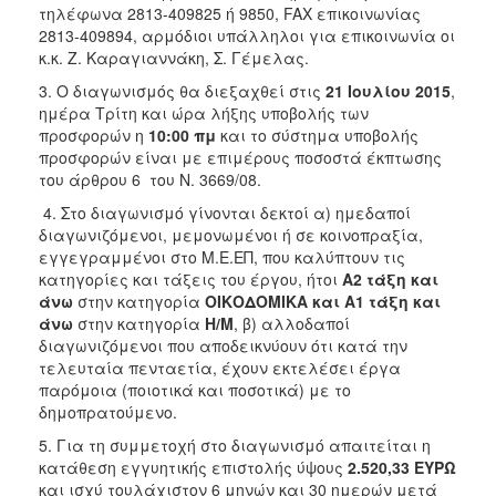
τηλέφωνα 2813-409825 ή 9850, FAX επικοινωνίας
2813-409894, αρμόδιοι υπάλληλοι για επικοινωνία οι
κ.κ. Ζ. Καραγιαννάκη, Σ. Γέμελας.
3. Ο διαγωνισμός θα διεξαχθεί στις
21 Ιουλίου 2015
,
ημέρα Τρίτη και ώρα λήξης υποβολής των
προσφορών η
10:00 πμ
και το σύστημα υποβολής
προσφορών είναι με επιμέρους ποσοστά έκπτωσης
του άρθρου 6 του Ν. 3669/08.
4. Στο διαγωνισμό γίνονται δεκτοί α) ημεδαποί
διαγωνιζόμενοι, μεμονωμένοι ή σε κοινοπραξία,
εγγεγραμμένοι στο Μ.Ε.ΕΠ, που καλύπτουν τις
κατηγορίες και τάξεις του έργου, ήτοι
Α2 τάξη και
άνω
στην κατηγορία
ΟΙΚΟΔΟΜΙΚΑ και Α1 τάξη και
άνω
στην κατηγορία
Η/Μ
, β) αλλοδαποί
διαγωνιζόμενοι που αποδεικνύουν ότι κατά την
τελευταία πενταετία, έχουν εκτελέσει έργα
παρόμοια (ποιοτικά και ποσοτικά) με το
δημοπρατούμενο.
5. Για τη συμμετοχή στο διαγωνισμό απαιτείται η
κατάθεση εγγυητικής επιστολής ύψους
2.520,33
ΕΥΡΩ
και ισχύ τουλάχιστον 6 μηνών και 30 ημερών μετά