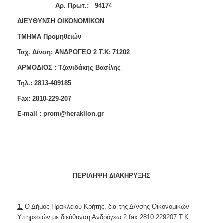
2018
Aρ. Πρωτ.:
94174
2017
ΔΙΕΥΘΥΝΣΗ ΟΙΚΟΝΟΜΙΚΩΝ
2016
ΤΜΗΜΑ Προμηθειών
2015
Ταχ. Δ/νση: ΑΝΔΡΟΓΕΩ 2 Τ.Κ: 71202
2013
ΑΡΜΟΔΙΟΣ : Τζανιδάκης Βασίλης
Τηλ.: 2813-409185
Fax: 2810-229-207
ΔΗΜΟΤΗΣ
E-mail : prom@heraklion.gr
ΕΠΙΣΚΕΠΤΗΣ
ΗΡΑΚΛΕΙΟ
ΓΙΑ...
ΠΕΡΙΛΗΨΗ ΔΙΑΚΗΡΥΞΗΣ
1.
Ο Δήμος Ηρακλείου Κρήτης, δια της Δ/νσης Οικονομικών
Υπηρεσιών με διεύθυνση Ανδρόγεω 2 fax 2810.229207 Τ.Κ.