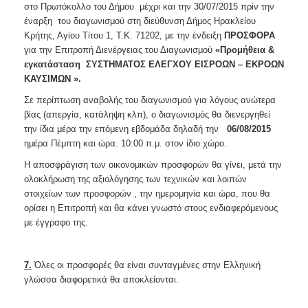
στο Πρωτόκολλο του Δήμου μέχρι και την 30/07/2015 πρίν την
έναρξη του διαγωνισμού στη διεύθυνση Δήμος Ηρακλείου
Κρήτης, Αγίου Τίτου 1, Τ.Κ. 71202, με την ένδειξη
ΠΡΟΣΦΟΡΑ
για την Επιτροπή Διενέργειας του Διαγωνισμού
«Προμήθεια &
εγκατάσταση
ΣΥΣΤΗΜΑΤΟΣ ΕΛΕΓΧΟΥ ΕΙΣΡΟΩΝ – ΕΚΡΟΩΝ
ΚΑΥΣΙΜΩΝ
».
Σε περίπτωση αναβολής του διαγωνισμού για λόγους ανώτερα
βίας (απεργία, κατάληψη κλπ), ο διαγωνισμός θα διενεργηθεί
την ίδια μέρα την επόμενη εβδομάδα δηλαδή την
06/08/2015
ημέρα Πέμπτη και ώρα. 10:00 π.μ. στον ίδιο χώρο.
Η αποσφράγιση των οικονομικών προσφορών θα γίνει, μετά την
ολοκλήρωση της αξιολόγησης των τεχνικών και λοιπών
στοιχείων των προσφορών , την ημερομηνία και ώρα, που θα
ορίσει η Επιτροπή και θα κάνει γνωστό στους ενδιαφερόμενους
με έγγραφο της.
7.
Όλες οι προσφορές θα είναι συνταγμένες στην Ελληνική
γλώσσα διαφορετικά θα αποκλείονται.