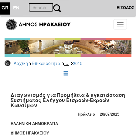
GR
EN
ΕΙΣΟΔΟΣ
ΕΠΙΚΑΙΡΟΤΗΤΑ
Toggle
navigati
Διακηρύξεις
-
Δημοπρασίες
Αρχείο
...
Αρχική
Επικαιρότητα
2015
2026
2025
2024
2023
Διαγωνισμός για Προμήθεια & εγκατάσταση
Συστήματος Ελέγχου Εισροών-Εκροών
2022
Καυσίμων
2021
Ηράκλειο
20
/
07
/2015
2020
ΕΛΛΗΝΙΚΗ ΔΗΜΟΚΡΑΤΙΑ
2019
ΔΗΜΟΣ ΗΡΑΚΛΕΙΟΥ