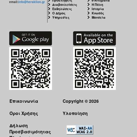
Προσλήψεις
e-Αιτήματα
email:
info@heraklion.gr
Διαβουλεύσεις
Η Πόλη
Εκδηλώσεις
Ιστορία
Ο Δήμος
Κνωσός
Υπηρεσίες
Μουσεία
Επικοινωνία
Copyright © 2026
Όροι Χρήσης
Υλοποίηση
Δήλωση
Προσβασιμότητας