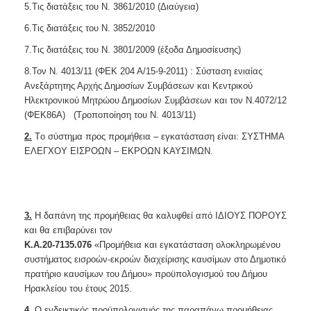
5.Τις διατάξεις του Ν. 3861/2010 (Διαύγεια)
6.Τις διατάξεις του Ν. 3852/2010
7.Τις διατάξεις του Ν. 3801/2009 (έξοδα Δημοσίευσης)
8.Τον N. 4013/11 (ΦΕΚ 204 Α/15-9-2011) : Σύσταση ενιαίας
Ανεξάρτητης Αρχής Δημοσίων Συμβάσεων και Κεντρικού
Ηλεκτρονικού Μητρώου Δημοσίων Συμβάσεων και τον Ν.4072/12
(ΦΕΚ86Α) (Τροποποίηση του N. 4013/11)
2.
Τo σύστημα προς προμήθεια – εγκατάσταση είναι: ΣΥΣΤΗΜΑ
ΕΛΕΓΧΟΥ ΕΙΣΡΟΩΝ – ΕΚΡΟΩΝ ΚΑΥΣΙΜΩΝ.
3.
Η δαπάνη της προμήθειας θα καλυφθεί από ΙΔΙΟΥΣ ΠΟΡΟΥΣ
και θα επιβαρύνει τον
Κ.Α.20-7135.076
«Προμήθεια και εγκατάσταση ολοκληρωμένου
συστήματος εισροών-εκροών διαχείρισης καυσίμων στο Δημοτικό
πρατήριο καυσίμων του Δήμου» προϋπολογισμού του Δήμου
Ηρακλείου του έτους 2015.
4.
Ο ενδεικτικός προϋπολογισμός της παραπάνω προμήθειας