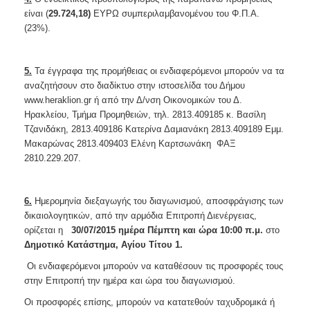
είναι (
29.724,18)
ΕΥΡΩ συμπεριλαμβανομένου του Φ.Π.Α.
(23%).
5.
Τα έγγραφα της προμήθειας οι ενδιαφερόμενοι μπορούν να τα
αναζητήσουν στο διαδίκτυο στην ιστοσελίδα του Δήμου
www.heraklion.gr ή από την Δ/νση Οικονομικών του Δ.
Ηρακλείου, Τμήμα Προμηθειών, τηλ. 2813.409185 κ. Βασίλη
Τζανιδάκη, 2813.409186 Κατερίνα Δαμιανάκη 2813.409189 Εμμ.
Μακαρώνας 2813.409403 Ελένη Καρτσωνάκη ΦΑΞ
2810.229.207.
6.
Ημερομηνία διεξαγωγής του διαγωνισμού, αποσφράγισης των
δικαιολογητικών, από την αρμόδια Επιτροπή Διενέργειας,
ορίζεται η
30/07/2015 ημέρα Πέμπτη και ώρα 10:00 π.μ.
στο
Δημοτικό Κατάστημα, Αγίου Τίτου 1.
Οι ενδιαφερόμενοι μπορούν να καταθέσουν τις προσφορές τους
στην Επιτροπή την ημέρα και ώρα του διαγωνισμού.
Οι προσφορές επίσης, μπορούν να κατατεθούν ταχυδρομικά ή