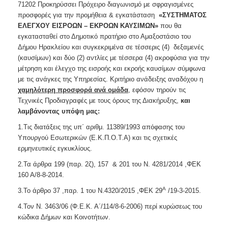
71202 Προκηρύσσει Πρόχειρο διαγωνισμό με σφραγισμένες
προσφορές για την προμήθεια & εγκατάσταση
«
ΣΥΣΤΗΜΑΤΟΣ
ΕΛΕΓΧΟΥ ΕΙΣΡΟΩΝ – ΕΚΡΟΩΝ ΚΑΥΣΙΜΩΝ
»
που θα
εγκατασταθεί στο Δημοτικό πρατήριο στο Αμαξοστάσιο του
Δήμου Ηρακλείου και συγκεκριμένα σε τέσσερις (4) δεξαμενές
(καυσίμων) και δύο (2) αντλίες με τέσσερα (4) ακροφύσια για την
μέτρηση και έλεγχο της εισροής και εκροής καυσίμων σύμφωνα
με τις ανάγκες της Υπηρεσίας. Κριτήριο ανάδειξης αναδόχου η
χαμηλότερη
προσφορά ανά ομάδα
, εφόσον τηρούν τις
Τεχνικές Προδιαγραφές με τους όρους της Διακήρυξης,
και
λαμβάνοντας υπόψη μας:
1.Τις διατάξεις της υπ΄ αριθμ. 11389/1993 απόφασης του
Υπουργού Εσωτερικών (Ε.Κ.Π.Ο.Τ.Α) και τις σχετικές
ερμηνευτικές εγκυκλίους.
2.Τα άρθρα 199 (παρ. 2ζ), 157 & 201 του Ν. 4281/2014 ,ΦΕΚ
160 Α/8-8-2014.
Α
3.Το άρθρο 37 ,παρ. 1 του Ν.4320/2015 ,ΦΕΚ 29
/19-3-2015.
4.Τον Ν. 3463/06 (Φ.Ε.Κ. Α΄/114/8-6-2006) περί κυρώσεως του
κώδικα Δήμων και Κοινοτήτων.