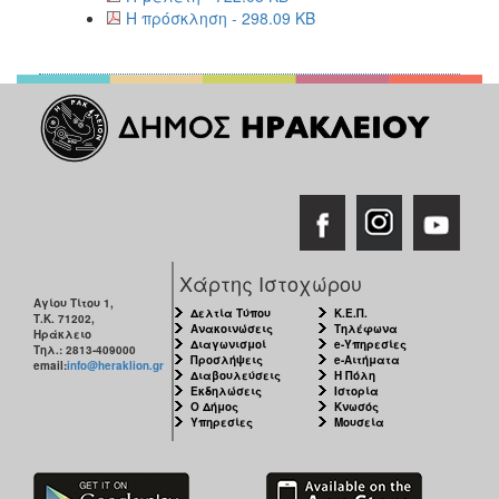
Η πρόσκληση - 298.09 KB
Χάρτης Ιστοχώρου
Αγίου Τίτου 1,
Δελτία Τύπου
Κ.Ε.Π.
Τ.Κ. 71202,
Ανακοινώσεις
Τηλέφωνα
Ηράκλειο
Διαγωνισμοί
e-Υπηρεσίες
Τηλ.: 2813-409000
Προσλήψεις
e-Αιτήματα
email:
info@heraklion.gr
Διαβουλεύσεις
Η Πόλη
Εκδηλώσεις
Ιστορία
Ο Δήμος
Κνωσός
Υπηρεσίες
Μουσεία