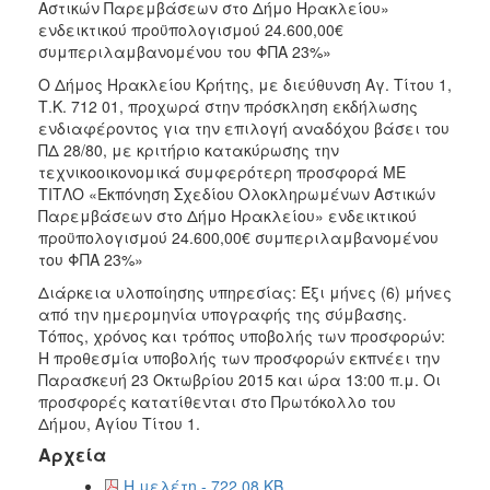
2018
Αστικών Παρεμβάσεων στο Δήμο Ηρακλείου»
ενδεικτικού προϋπολογισμού 24.600,00€
2017
συμπεριλαμβανομένου του ΦΠΑ 23%»
2016
Ο Δήμος Ηρακλείου Κρήτης, με διεύθυνση Αγ. Τίτου 1,
2015
Τ.Κ. 712 01, προχωρά στην πρόσκληση εκδήλωσης
ενδιαφέροντος για την επιλογή αναδόχου βάσει του
2013
ΠΔ 28/80, με κριτήριο κατακύρωσης την
τεχνικοοικονομικά συμφερότερη προσφορά ΜΕ
ΤΙΤΛΟ «Εκπόνηση Σχεδίου Ολοκληρωμένων Αστικών
Παρεμβάσεων στο Δήμο Ηρακλείου» ενδεικτικού
προϋπολογισμού 24.600,00€ συμπεριλαμβανομένου
ΔΗΜΟΤΗΣ
του ΦΠΑ 23%»
ΕΠΙΣΚΕΠΤΗΣ
Διάρκεια υλοποίησης υπηρεσίας: Έξι μήνες (6) μήνες
από την ημερομηνία υπογραφής της σύμβασης.
Τόπος, χρόνος και τρόπος υποβολής των προσφορών:
ΗΡΑΚΛΕΙΟ
ΓΙΑ...
Η προθεσμία υποβολής των προσφορών εκπνέει την
Παρασκευή 23 Οκτωβρίου 2015 και ώρα 13:00 π.μ. Οι
προσφορές κατατίθενται στο Πρωτόκολλο του
Δήμου, Αγίου Τίτου 1.
Αρχεία
Η μελέτη - 722.08 KB