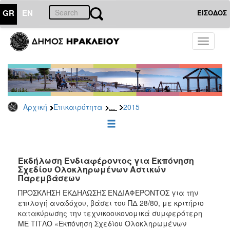
GR
EN
ΕΙΣΟΔΟΣ
ΕΠΙΚΑΙΡΟΤΗΤΑ
Toggle
navigati
Διακηρύξεις
-
Δημοπρασίες
Αρχείο
...
Αρχική
Επικαιρότητα
2015
2026
2025
2024
2023
Εκδήλωση Ενδιαφέροντος για Εκπόνηση
Σχεδίου Ολοκληρωμένων Αστικών
2022
Παρεμβάσεων
2021
ΠΡΟΣΚΛΗΣΗ ΕΚΔΗΛΩΣΗΣ ΕΝΔΙΑΦΕΡΟΝΤΟΣ για την
2020
επιλογή αναδόχου, βάσει του ΠΔ 28/80, με κριτήριο
κατακύρωσης την τεχνικοοικονομικά συμφερότερη
2019
ΜΕ ΤΙΤΛΟ «Εκπόνηση Σχεδίου Ολοκληρωμένων