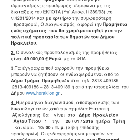
2018
σφραγισμένες προσφορές σύμφωνα με τις
2017
διατάξεις του ΕΚΠΟΤΑ (Υπ΄.Απόφ.11389/93) ,το
ν.4281/2014 και με κριτήριο την συμφερότερη
2016
προσφορά , Ο Διαγωνισμός αφορά την
Προμήθεια
2015
ενός οχήματος που θα χρησιμοποιηθεί για την
πολιτική προστασία των δημοτών του Δήμου
2013
Ηρακλείου.
2.
Ο συνολικός προϋπολογισμός της προμήθειας
είναι
49
.000,00 €
Ευρώ
με το ΦΠΑ.
3
.
Τα έγγραφα πού αφορούν την προμήθεια
ΔΗΜΟΤΗΣ
μπορούν να ζητήσουν οι ενδιαφερόμενοι από το
Δήμο Τμήμα Προμηθειών
στα τηλ. 2813-409185 –
ΕΠΙΣΚΕΠΤΗΣ
2813-409186 – 2813-409189 ή από την ιστοσελίδα του
Δήμου
www.heraklion.gr
.
ΗΡΑΚΛΕΙΟ
ΓΙΑ...
4
.
Ημερομηνία διαγωνισμού, αποσφράγισης των
δικαιολογητικών ,από την αρμόδια Επιτροπή
Αξιολόγησης θα γίνει στο
Δήμο Ηρακλείου
Αγίου Τίτου
1 την
26 / 01 / 2016
ημέρα
Τρίτη
και ώρα.
10: 00 : π. μ.
(λήξη επίδοσης
προσφορών). Οι ενδιαφερόμενοι μπορούν να
καταθέσουν τις προσφορές τους στην
Επιτροπή