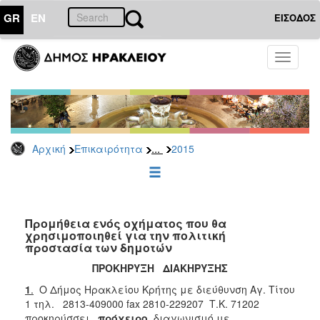
GR
EN
ΕΙΣΟΔΟΣ
ΕΠΙΚΑΙΡΟΤΗΤΑ
Toggle
navigati
Διακηρύξεις
-
Δημοπρασίες
Αρχείο
...
Αρχική
Επικαιρότητα
2015
2026
2025
2024
2023
Προμήθεια ενός οχήματος που θα
χρησιμοποιηθεί για την πολιτική
2022
προστασία των δημοτών
2021
ΠΡΟΚΗΡΥΞΗ ΔΙΑΚΗΡΥΞΗΣ
2020
1
.
Ο Δήμος Ηρακλείου Κρήτης με διεύθυνση Αγ. Τίτου
2019
1 τηλ. 2813-409000 fax 2810-229207 Τ.Κ. 71202
προκηρύσσει
πρόχειρο
διαγωνισμό με