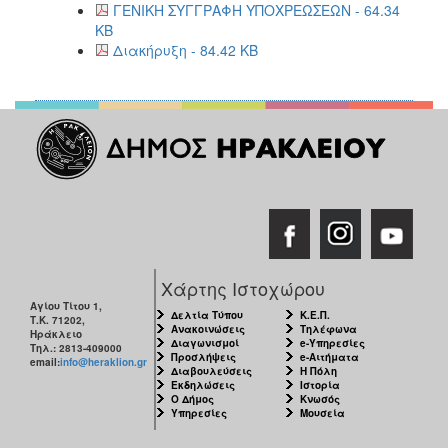
ΓΕΝΙΚΗ ΣΥΓΓΡΑΦΗ ΥΠΟΧΡΕΩΣΕΩΝ - 64.34
KB
Διακήρυξη - 84.42 KB
Χάρτης Ιστοχώρου
Αγίου Τίτου 1,
Δελτία Τύπου
Κ.Ε.Π.
Τ.Κ. 71202,
Ανακοινώσεις
Τηλέφωνα
Ηράκλειο
Διαγωνισμοί
e-Υπηρεσίες
Τηλ.: 2813-409000
Προσλήψεις
e-Αιτήματα
email:
info@heraklion.gr
Διαβουλεύσεις
Η Πόλη
Εκδηλώσεις
Ιστορία
Ο Δήμος
Κνωσός
Υπηρεσίες
Μουσεία