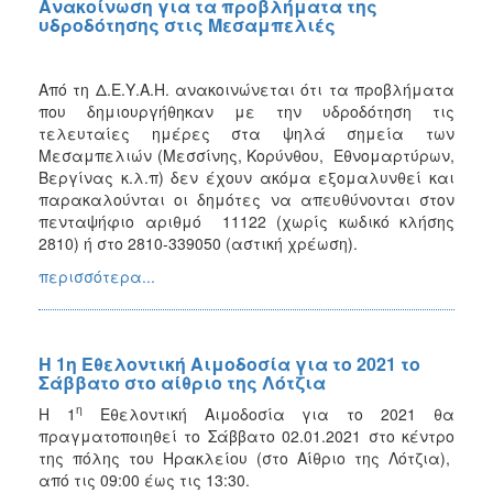
Ανακοίνωση για τα προβλήματα της
υδροδότησης στις Μεσαμπελιές
Από τη Δ.Ε.Υ.Α.Η. ανακοινώνεται ότι τα προβλήματα
που δημιουργήθηκαν με την υδροδότηση τις
τελευταίες ημέρες στα ψηλά σημεία των
Μεσαμπελιών (Μεσσίνης, Κορύνθου, Εθνομαρτύρων,
Βεργίνας κ.λ.π) δεν έχουν ακόμα εξομαλυνθεί και
παρακαλούνται οι δημότες να απευθύνονται στον
πενταψήφιο αριθμό 11122 (χωρίς κωδικό κλήσης
2810) ή στο 2810-339050 (αστική χρέωση).
περισσότερα...
Η 1η Εθελοντική Αιμοδοσία για το 2021 το
Σάββατο στο αίθριο της Λότζια
η
Η 1
Εθελοντική Αιμοδοσία για το 2021 θα
πραγματοποιηθεί το Σάββατο 02.01.2021 στο κέντρο
της πόλης του Ηρακλείου (στο Αίθριο της Λότζια),
από τις 09:00 έως τις 13:30.