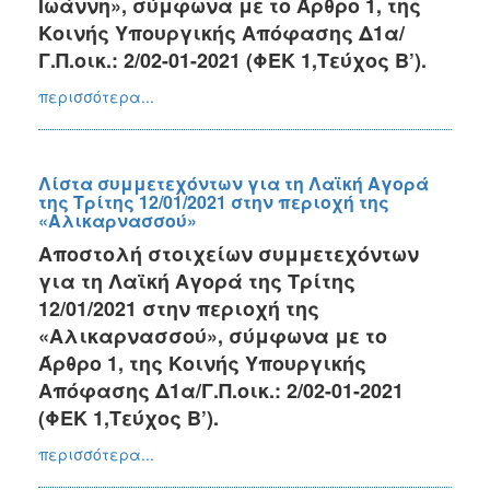
Ιωάννη», σύμφωνα με το Άρθρο 1, της
2017
Κοινής Υπουργικής Απόφασης Δ1α/
2016
Γ.Π.οικ.: 2/02-01-2021 (ΦΕΚ 1,Τεύχος Β’).
2015
περισσότερα...
2013
2012
2011
Λίστα συμμετεχόντων για τη Λαϊκή Αγορά
της Τρίτης 12/01/2021 στην περιοχή της
2010
«Αλικαρνασσού»
2006
Αποστολή στοιχείων συμμετεχόντων
για τη Λαϊκή Αγορά της Τρίτης
12/01/2021 στην περιοχή της
«Αλικαρνασσού», σύμφωνα με το
ΔΗΜΟΤΗΣ
Άρθρο 1, της Κοινής Υπουργικής
Απόφασης Δ1α/Γ.Π.οικ.: 2/02-01-2021
ΕΠΙΣΚΕΠΤΗΣ
(ΦΕΚ 1,Τεύχος Β’).
ΗΡΑΚΛΕΙΟ
περισσότερα...
ΓΙΑ...