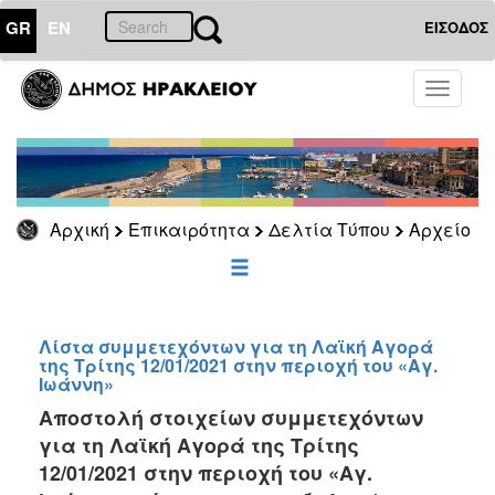
GR
EN
ΕΙΣΟΔΟΣ
ΕΠΙΚΑΙΡΟΤΗΤΑ
Toggle
navigati
Δελτία
Τύπου
Αρχείο
2026
Αρχική
Επικαιρότητα
Δελτία Τύπου
Αρχείο
2025
2024
2023
2022
Λίστα συμμετεχόντων για τη Λαϊκή Αγορά
της Τρίτης 12/01/2021 στην περιοχή του «Αγ.
2021
Ιωάννη»
2020
Αποστολή στοιχείων συμμετεχόντων
για τη Λαϊκή Αγορά της Τρίτης
2019
12/01/2021 στην περιοχή του «Αγ.
2018