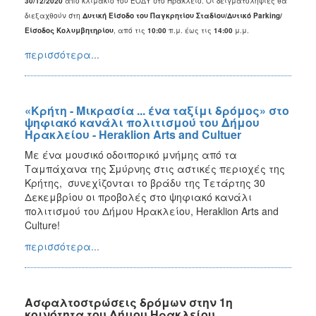
30/12/2020
από κλιμάκιο του ΕΟΔΥ στο Ηράκλειο. Οι δειγματοληψίες θα
διεξαχθούν στη
Δυτική Είσοδο του Παγκρητίου Σταδίου/Δυτικό
Parking
/
Είσοδος Κολυμβητηρίου
, από τις
10:00
π.μ. έως τις
14:00
μ.μ.
περισσότερα...
«Κρήτη - Μικρασία ... ένα ταξίμι δρόμος» στο
ψηφιακό κανάλι πολιτισμού του Δήμου
Ηρακλείου - Heraklion Arts and Cultuer
Με ένα μουσικό οδοιπορικό μνήμης από τα
Ταμπάχανα της Σμύρνης στις αστικές περιοχές της
Κρήτης, συνεχίζονται το βράδυ της Τετάρτης 30
Δεκεμβρίου οι προβολές στο ψηφιακό κανάλι
πολιτισμού του Δήμου Ηρακλείου, Heraklion Arts and
Culture!
περισσότερα...
Ασφαλτοστρώσεις δρόμων στην 1η
κοινότητα του Δήμου Ηρακλείου