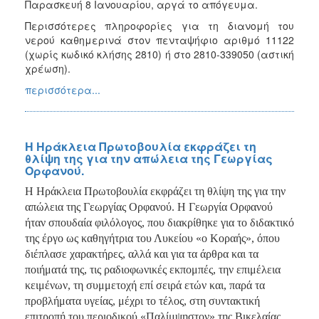
Παρασκευή 8 Ιανουαρίου, αργά το απόγευμα.
Περισσότερες πληροφορίες για τη διανομή του
νερού καθημερινά στον πενταψήφιο αριθμό 11122
(χωρίς κωδικό κλήσης 2810) ή στο 2810-339050 (αστική
χρέωση).
περισσότερα...
Η Ηράκλεια Πρωτοβουλία εκφράζει τη
θλίψη της για την απώλεια της Γεωργίας
Ορφανού.
Η Ηράκλεια Πρωτοβουλία εκφράζει τη θλίψη της για την
απώλεια της Γεωργίας Ορφανού. Η Γεωργία Ορφανού
ήταν σπουδαία φιλόλογος, που διακρίθηκε για το διδακτικό
της έργο ως καθηγήτρια του Λυκείου «ο Κοραής», όπου
διέπλασε χαρακτήρες, αλλά και για τα άρθρα και τα
ποιήματά της, τις ραδιοφωνικές εκπομπές, την επιμέλεια
κειμένων, τη συμμετοχή επί σειρά ετών και, παρά τα
προβλήματα υγείας, μέχρι το τέλος, στη συντακτική
επιτροπή του περιοδικού «Παλίμψηστον» της Βικελαίας