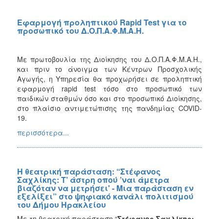
Εφαρμογή προληπτικού Rapid Test για το
προσωπικό του Δ.Ο.Π.Α.Φ.Μ.Α.Η.
Με πρωτοβουλία της Διοίκησης του Δ.Ο.Π.Α.Φ.Μ.Α.Η.,
και πριν το άνοιγμα των Κέντρων Προσχολικής
Αγωγής, η Υπηρεσία θα προχωρήσει σε προληπτική
εφαρμογή rapid test τόσο στο προσωπικό των
παιδικών σταθμών όσο και στο προσωπικό Διοίκησης,
στο πλαίσιο αντιμετώπισης της πανδημίας COVID-
19.
περισσότερα...
Η θεατρική παράσταση: “Στέφανος
Σαχλίκης: Τ’ άστρη οπού ’ναι άμετρα
βιαζόταν να μετρήσει' - Μια παράσταση εν
εξελίξει” στο ψηφιακό κανάλι πολιτισμού
του Δήμου Ηρακλείου
Με τη θεατρική παράσταση “
Στέφανος Σαχλίκης: