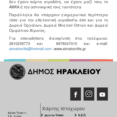
δεν έχουν κάρτα αιμοδότη, να έχουν μαζί τους το
ΑΜΚΑ ή την αστυνομική τους ταυτότητα.
Παράλληλα θα υπάρχουν ενημερωτικά περίπτερα
τόσο για την εθελοντική αιμοδοσία όσο και για τη
Δωρεά Οργάνων, Δωρεά Μυελού Οστών και Δωρεά
Ομφάλιου Αίματος.
Για οποιαδήποτε διευκρίνιση στα τηλέφωνα:
2810239773 και 6978247010 και e-mail:
aimatocritis@hotmail.com
-www.aimatocritis.gr
Χάρτης Ιστοχώρου
Αγίου Τίτου 1,
Δελτία Τύπου
Κ.Ε.Π.
Τ.Κ. 71202,