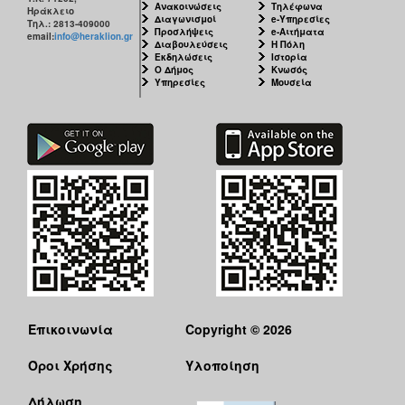
Ανακοινώσεις
Τηλέφωνα
Ηράκλειο
Διαγωνισμοί
e-Υπηρεσίες
Τηλ.: 2813-409000
Προσλήψεις
e-Αιτήματα
email:
info@heraklion.gr
Διαβουλεύσεις
Η Πόλη
Εκδηλώσεις
Ιστορία
Ο Δήμος
Κνωσός
Υπηρεσίες
Μουσεία
Επικοινωνία
Copyright © 2026
Όροι Χρήσης
Υλοποίηση
Δήλωση