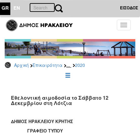
GR
EN
ΕΙΣΟΔΟΣ
ΕΠΙΚΑΙΡΟΤΗΤΑ
Toggle
navigati
Δελτία
Τύπου
Αρχείο
2026
...
Αρχική
Επικαιρότητα
2020
2025
2024
2023
2022
Εθελοντική αιμοδοσία το Σάββατο 12
Δεκεμβρίου στη Λότζια
2021
2020
ΔΗΜΟΣ ΗΡΑΚΛΕΙΟΥ ΚΡΗΤΗΣ
2019
ΓΡΑΦΕΙΟ ΤΥΠΟΥ
2018