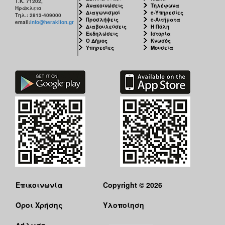
Τ.Κ. 71202,
Ανακοινώσεις
Τηλέφωνα
Ηράκλειο
Διαγωνισμοί
e-Υπηρεσίες
Τηλ.: 2813-409000
Προσλήψεις
e-Αιτήματα
email:
info@heraklion.gr
Διαβουλεύσεις
Η Πόλη
Εκδηλώσεις
Ιστορία
Ο Δήμος
Κνωσός
Υπηρεσίες
Μουσεία
Επικοινωνία
Copyright © 2026
Όροι Χρήσης
Υλοποίηση
Δήλωση