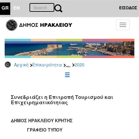
GR
EN
ΕΙΣΟΔΟΣ
ΕΠΙΚΑΙΡΟΤΗΤΑ
Toggle
navigati
Δελτία
Τύπου
Αρχείο
2026
...
Αρχική
Επικαιρότητα
2020
2025
2024
2023
2022
Συνεδριάζει η Επιτροπή Τουρισμού και
Επιχειρηματικότητας
2021
2020
ΔΗΜΟΣ ΗΡΑΚΛΕΙΟΥ ΚΡΗΤΗΣ
2019
ΓΡΑΦΕΙΟ ΤΥΠΟΥ
2018