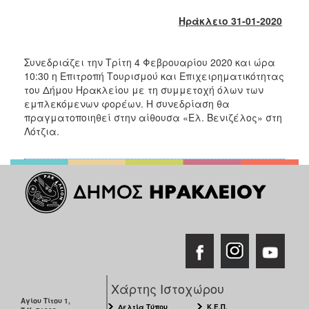
2017
Ηράκλειο 31-01-2020
2016
2015
Συνεδριάζει την Τρίτη 4 Φεβρουαρίου 2020 και ώρα
2013
10:30 η Επιτροπή Τουρισμού και Επιχειρηματικότητας
του Δήμου Ηρακλείου με τη συμμετοχή όλων των
2012
εμπλεκόμενων φορέων. Η συνεδρίαση θα
2011
πραγματοποιηθεί στην αίθουσα «Ελ. Βενιζέλος» στη
Λότζια.
2010
2006
ΔΗΜΟΤΗΣ
ΕΠΙΣΚΕΠΤΗΣ
ΗΡΑΚΛΕΙΟ
Χάρτης Ιστοχώρου
ΓΙΑ...
Αγίου Τίτου 1,
Δελτία Τύπου
Κ.Ε.Π.