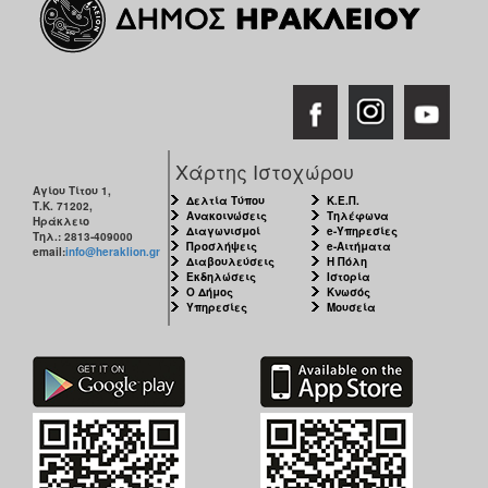
Χάρτης Ιστοχώρου
Αγίου Τίτου 1,
Δελτία Τύπου
Κ.Ε.Π.
Τ.Κ. 71202,
Ανακοινώσεις
Τηλέφωνα
Ηράκλειο
Διαγωνισμοί
e-Υπηρεσίες
Τηλ.: 2813-409000
Προσλήψεις
e-Αιτήματα
email:
info@heraklion.gr
Διαβουλεύσεις
Η Πόλη
Εκδηλώσεις
Ιστορία
Ο Δήμος
Κνωσός
Υπηρεσίες
Μουσεία