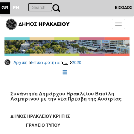
GR
EN
ΕΙΣΟΔΟΣ
ΕΠΙΚΑΙΡΟΤΗΤΑ
Toggle
navigati
Δελτία
Τύπου
Αρχείο
2026
...
Αρχική
Επικαιρότητα
2020
2025
2024
2023
2022
Συνάντηση Δημάρχου Ηρακλείου Βασίλη
Λαμπρινού με την νέα Πρέσβη της Αυστρίας
2021
2020
ΔΗΜΟΣ ΗΡΑΚΛΕΙΟΥ ΚΡΗΤΗΣ
2019
ΓΡΑΦΕΙΟ ΤΥΠΟΥ
2018