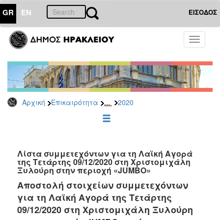
GR
EN
ΕΙΣΟΔΟΣ
ΕΠΙΚΑΙΡΟΤΗΤΑ
Toggle
navigati
Δελτία
Τύπου
Αρχείο
2026
...
Αρχική
Επικαιρότητα
2020
2025
2024
2023
2022
Λίστα συμμετεχόντων για τη Λαϊκή Αγορά
της Τετάρτης 09/12/2020 στη Χριστομιχάλη
2021
Ξυλούρη στην περιοχή «JUMBO»
2020
Αποστολή στοιχείων συμμετεχόντων
για τη Λαϊκή Αγορά της Τετάρτης
2019
09/12/2020 στη Χριστομιχάλη Ξυλούρη
2018