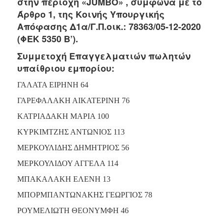
στην περιοχή «JUMBO» , σύμφωνα με το
2017
Άρθρο 1, της Κοινής Υπουργικής
2016
Απόφασης Δ1α/Γ.Π.οικ.: 78363/05-12-2020
2015
(ΦΕΚ 5350 Β’).
2013
Συμμετοχή Επαγγελματιών πωλητών
2012
υπαίθριου εμπορίου:
2011
ΓΑΛΑΤΑ ΕΙΡΗΝΗ 64
2010
ΓΑΡΕΦΑΛΑΚΗ ΑΙΚΑΤΕΡΙΝΗ 76
2006
ΚΑΤΡΙΑΔΑΚΗ ΜΑΡΙΑ 100
ΚΥΡΚΙΜΤΖΗΣ ΑΝΤΩΝΙΟΣ 113
ΜΕΡΚΟΥΛΙΔΗΣ ΔΗΜΗΤΡΙΟΣ 56
ΔΗΜΟΤΗΣ
ΜΕΡΚΟΥΛΙΔΟΥ ΑΓΓΕΛΑ 114
ΕΠΙΣΚΕΠΤΗΣ
ΜΠΑΚΑΛΑΚΗ ΕΛΕΝΗ 13
ΜΠΟΡΜΠΑΝΤΩΝΑΚΗΣ ΓΕΩΡΓΙΟΣ 78
ΗΡΑΚΛΕΙΟ
ΓΙΑ...
ΡΟΥΜΕΛΙΩΤΗ ΘΕΟΝΥΜΦΗ 46