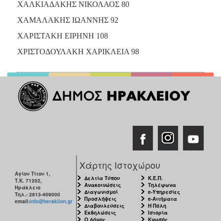
ΧΑΛΚΙΑΔΑΚΗΣ ΝΙΚΟΛΑΟΣ 80
ΧΑΜΑΛΑΚΗΣ ΙΩΑΝΝΗΣ 92
ΧΑΡΙΣΤΑΚΗ ΕΙΡΗΝΗ 108
ΧΡΙΣΤΟΔΟΥΛΑΚΗ ΧΑΡΙΚΛΕΙΑ 98
Χάρτης Ιστοχώρου
Αγίου Τίτου 1,
Δελτία Τύπου
Κ.Ε.Π.
Τ.Κ. 71202,
Ανακοινώσεις
Τηλέφωνα
Ηράκλειο
Διαγωνισμοί
e-Υπηρεσίες
Τηλ.: 2813-409000
Προσλήψεις
e-Αιτήματα
email:
info@heraklion.gr
Διαβουλεύσεις
Η Πόλη
Εκδηλώσεις
Ιστορία
Ο Δήμος
Κνωσός