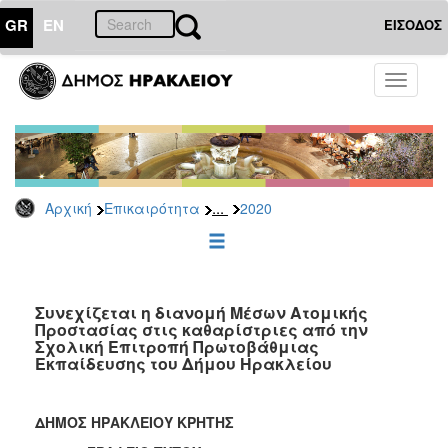
GR
EN
ΕΙΣΟΔΟΣ
ΕΠΙΚΑΙΡΟΤΗΤΑ
Toggle
navigati
Δελτία
Τύπου
Αρχείο
2026
...
Αρχική
Επικαιρότητα
2020
2025
2024
2023
2022
Συνεχίζεται η διανομή Μέσων Ατομικής
Προστασίας στις καθαρίστριες από την
2021
Σχολική Επιτροπή Πρωτοβάθμιας
Εκπαίδευσης του Δήμου Ηρακλείου
2020
2019
ΔΗΜΟΣ ΗΡΑΚΛΕΙΟΥ ΚΡΗΤΗΣ
2018