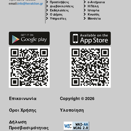
Προσλήψεις
e-Αιτήματα
email:
info@heraklion.gr
Διαβουλεύσεις
Η Πόλη
Εκδηλώσεις
Ιστορία
Ο Δήμος
Κνωσός
Υπηρεσίες
Μουσεία
Επικοινωνία
Copyright © 2026
Όροι Χρήσης
Υλοποίηση
Δήλωση
Προσβασιμότητας