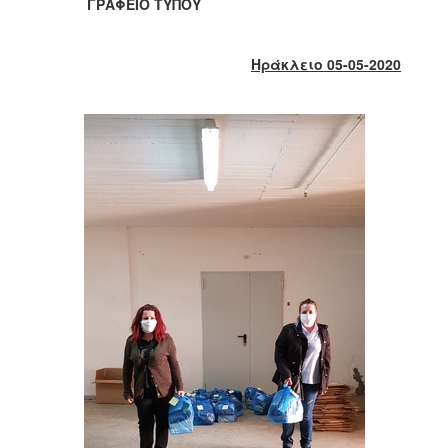
ΓΡΑΦΕΙΟ ΤΥΠΟΥ
2017
2016
Ηράκλειο 05-05-2020
2015
2013
2012
2011
2010
2006
ΔΗΜΟΤΗΣ
ΕΠΙΣΚΕΠΤΗΣ
ΗΡΑΚΛΕΙΟ
ΓΙΑ...